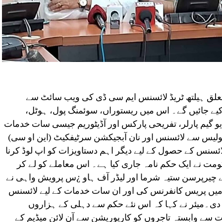
لق ہیلتھ ٹریڈ لائسنس ایم سی ڈی کی ویب سائٹ سے
ائن جاری کیے جائیں گے۔ اس میں ریستوراں، سوئمنگ پول، ہوٹل،
 گیم پارلر، تفریحی پارکس اور آڈیٹوریم جیسی سات خدمات
ولیس سے لائسنس اور نان آبجیکشن سرٹیفکیٹ (این او سی)
نس کے حصول کے لیے دیگر اہم دستاویزات کو اپ لوڈ کرنا
 نے ایک حکم نامہ جاری کیا ہے۔ اس معاملے کو لے کر
کے چیرپرسن ستیہ شرما اور لیڈر آف ہاو ¿س پرویش واہی نے
 میں پریس کانفرنس کی اور ان سات خدمات کے لیے لائسنس
 دی۔میئر نے کہا کہ اس نئے حکم سے دہلی کے ہزاروں
سے وابستہ تاجروں کو کارپوریشن سے آن لائن میڈیم کے