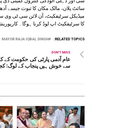
سی اور دہلی آلودگی کنٹرول کمیٹی ڈی 
سائٹ پلان، مالک مکان کا ثبوت جیسے آدھ
میڈیکل سرٹیفکیٹ، آن لائن سی ٹی وی سر
کا سرٹیفکیٹ اپ لوڈ کرنا ہوگا۔ کارپور
MAYOR RAJA IQBAL SINGH
RELATED TOPICS:
DON'T MISS
عام آدمی پارٹی کی حکومت کے کا
سے خوش ہیں پنجاب کے لوگ: کجر