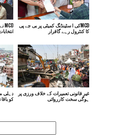
MCDکی ا سٹینڈنگ کمیٹی پر بی جے پی
MCD
کا کنٹرول رہے گاقرار
انتخابات
غیر قانونی تعمیرات کے خلاف ورزی پر
ہوگی سخت کارروائی
کو باقا