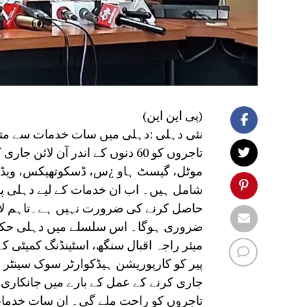
(پی این این)
نئی دہلی :دہلی میں سات خدمات سے متع
تاجروں کو 60 دنوں کے اندر آن ل
موٹل، گیسٹ ہاو ¿س، ڈسکوتھیکس، ویڈیو
شامل ہیں۔ اب ان خدمات کے لیے دہلی پ
حاصل کرنے کی ضرورت نہیں ہے۔تاہم لائس
ضروری ہوگا۔ اس سلسلے میں دہلی حکومت
میئر راجہ اقبال سنگھ، اسٹینڈنگ کمیٹی 
پیر کو کارپوریشن ہیڈکوارٹر سوک سینٹر
جاری کرنے کے عمل کے بارے میں جانکاری
تاجروں کو راحت ملے گی۔ ان سات خدمات 