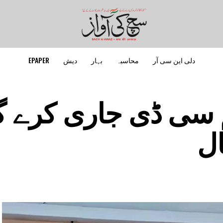
دلی این سی آر
محاسبہ
بہار
دیش
EPAPER
یم سی ڈی جاری کرے 
ال