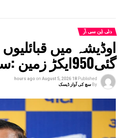
دلی این سی آر
اوڈیشہ میں قبائلیوں
گئی950ایکڑ زمین :سنجے سنگھ
on
August 5, 2026
18 hours ago
Published
By
سچ کی آواز ڈیسک