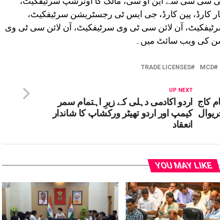
پی سی سی سے این او سی، مالک کا اونرشپ سرٹیفکیٹ،
ار کارڈ، پین کارڈ، جی ایس ٹی رجسٹریشن سرٹیفکیٹ،
ٹیفکیٹ، آن لائن سی ٹی وی سرٹیفکیٹ، آن لائن سی ٹی وی
یشن کی ویب سائٹ میں۔
TRADE LICENSES
MCD
UP NEXT
م کاج
اردو اکادمی دہلی کے زیرِ اہتمام سمر
یوال
کیمپ اور اردو تھیٹر ورکشاپ کا شاندار
انعقاد
YOU MAY LIKE