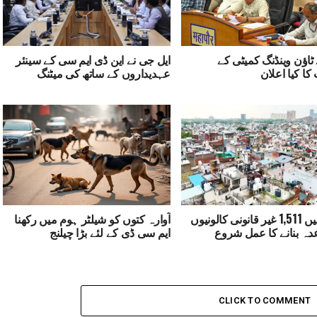
 نے ٹاؤن وینڈنگ کمیٹی کے
ایل جی نے این ڈی ایم سی کے سینئر
 کا کیا اعلان
عہدیداروں کے ساتھ کی میٹنگ
دہلی میں 1,511 غیر قانونی کالونیوں
آوارہ کتوں کو شیلٹر ہوم میں رکھنا
عدہ بنانے کا عمل شروع
ایم سی ڈی کے لئے بڑا چیلنج
CLICK TO COMMENT