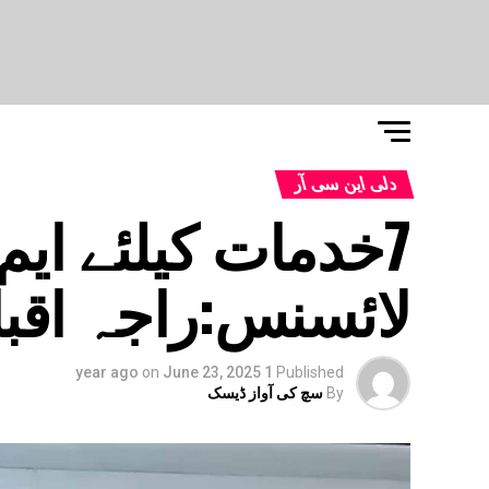
دلی این سی آر
7خدمات کیلئے ا
لائسنس:راجہ اقب
on
June 23, 2025
1 year ago
Published
By
سچ کی آواز ڈیسک