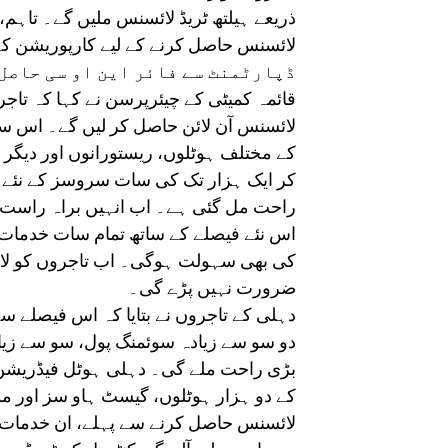
ذریعے ہیلتھ ٹریڈ لائسنس ملیں گے۔ تاہم، 
ڈپارٹمنٹ سے فائر این او سی حاصل 
لائسنس آن لائن حاصل کر لیں گے۔ اس سے
کے مختلف ہوٹلوں، ریستورانوں اور دیگر
کر ایک ہزار تک کی سات سروسز کے نئے ل
راحت مل گئی ہے۔ اب انہیں براہ راست ک
اس نئے فیصلے کے ساتھ تمام سات خدمات ک
کی بھی سہولت ہوگی۔ اب تاجروں کو لائ
ضرورت نہیں پڑے گی۔
دہلی کے تاجروں نے بتایا کہ اس فیصلے س
دو سو سے زیادہ سوئمنگ پول، سو سے زیاد
بڑی راحت ملے گی۔ دہلی ہوٹل فیڈریشن 
کے دو ہزار ہوٹلوں، گیسٹ ہاو سز اور م
لائسنس حاصل کرنے سے پہلے، ان خدمات ک