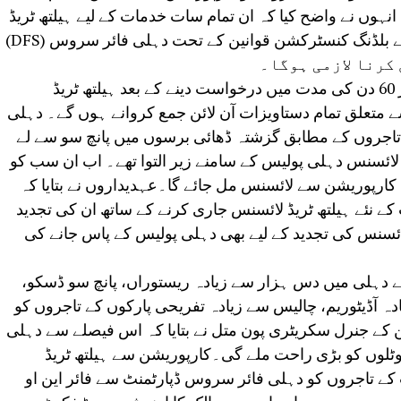
انہوں نے واضح کیا کہ ان تمام سات خدمات کے لیے ہیلتھ ٹریڈ
لائسنس حاصل کرنے کے لیے کارپوریشن کے بلڈنگ کنسٹرکشن قوانین کے تحت دہلی فائر سروس (DFS)
کرنا لازمی ہوگا۔
قائمہ کمیٹی کے چیئرپرسن نے کہا کہ تاجر 60 دن کی مدت میں درخواست دینے کے بعد ہیلتھ ٹریڈ
 متعلق تمام دستاویزات آن لائن جمع کروانے ہوں گے۔ دہلی
 تاجروں کے مطابق گزشتہ ڈھائی برسوں میں پانچ سو سے لے
ائسنس دہلی پولیس کے سامنے زیر التوا تھے۔ اب ان سب کو
ارپوریشن سے لائسنس مل جائے گا۔عہدیداروں نے بتایا کہ
ے نئے ہیلتھ ٹریڈ لائسنس جاری کرنے کے ساتھ ان کی تجدید
سنس کی تجدید کے لیے بھی دہلی پولیس کے پاس جانے کی
ے دہلی میں دس ہزار سے زیادہ ریستوراں، پانچ سو ڈسکو،
ہ آڈیٹوریم، چالیس سے زیادہ تفریحی پارکوں کے تاجروں کو
کے جنرل سکریٹری پون متل نے بتایا کہ اس فیصلے سے دہلی
وٹلوں کو بڑی راحت ملے گی۔کارپوریشن سے ہیلتھ ٹریڈ
ے تاجروں کو دہلی فائر سروس ڈپارٹمنٹ سے فائر این او