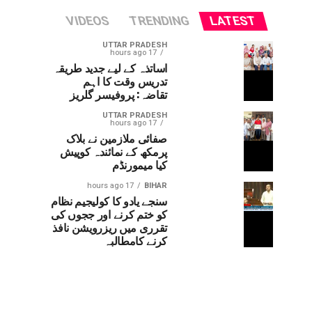
VIDEOS
TRENDING
LATEST
UTTAR PRADESH
17 hours ago
اساتذہ کے لیے جدید طریقہ
تدریس وقت کا اہم
تقاضہ: پروفیسر گلریز
UTTAR PRADESH
17 hours ago
صفائی ملازمین نے بلاک
پرمکھ کے نمائندہ کوپیش
کیا میمورنڈم
17 hours ago
BIHAR
سنجے یادو کا کولیجیم نظام
کو ختم کرنے اور ججوں کی
تقرری میں ریزرویشن نافذ
کرنے کامطالبہ