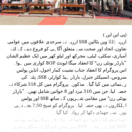
(پی این این )
ارریہ :52 ویں بٹالین SSB ارریہ نے سرحدی علاقوں میں عوامی
تعاون، اتحاد اور صحت سے متعلق آگاہی کو فروغ دینے کے لئے
آمباری، سکٹی، لیٹی، مجرکھ اور لیلو کھر میں ایک عظیم الشان
“بارڈر یونٹی رن” کا انعقاد میگا ایونٹ BOP کواری میں ہوا۔
اس پروگرام کا انعقاد جناب نشیت کمار اجول، انڈین پولس
سروس، انسپکٹر جنرل، بارڈر ہیڈ کوارٹر، SSB، پٹنہ کی
رہنمائی میں کیا گیا۔ مذکورہ پروگرام میں کل 318 شرکاء نے
حصہ لیا، جن میں 310 مرد اور 8 خواتین شامل تھیں۔ “بارڈر
یونٹی رن” میں مقامی شہریوں کے ساتھ SSB اور پولس
اہلکاروں نے بھی حصہ لیا۔ پروگرام کو صبح 7:30 بجے دہی
پورہ سے جھنڈی دکھا کر روانہ کیا گیا۔
تمام شرکاء کواری تھانہ بارڈر روڈ ہوتے ہوئے
BOP کواری پہنچے۔ BOP میں معزز ایم ایل اے سکٹی، شری