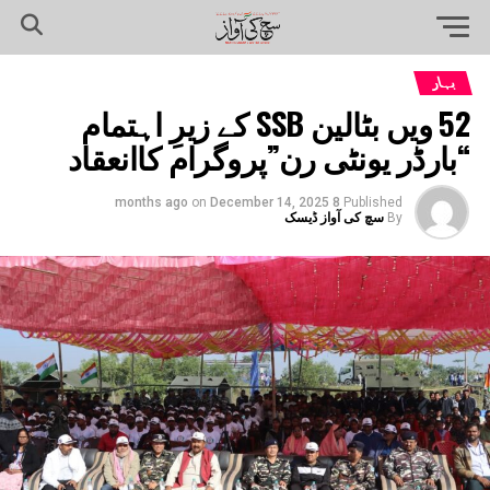
بہار
52 ویں بٹالین SSB کے زیرِ اہتمام
“بارڈر یونٹی رن”پروگرام کاانعقاد
on
December 14, 2025
8 months ago
Published
By
سچ کی آواز ڈیسک