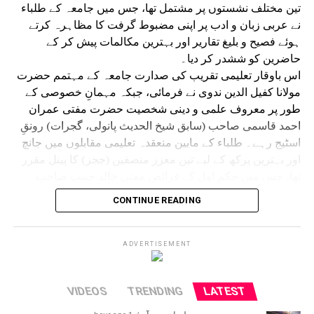
تین مختلف نشستوں پر مشتمل تھا، جس میں جامعہ کے طلباء
نے عربی زبان و ادب پر اپنی مضبوط گرفت کا مظاہرہ کرتے
ہوئے فصیح و بلیغ تقاریر اور بہترین مکالمات پیش کر کے
حاضرین کو ششدر کر دیا۔
اس باوقار تعلیمی تقریب کی صدارت جامعہ کے مہتمم حضرت
مولانا کفیل الدین ندوی نے فرمائی، جبکہ مہمانِ خصوصی کے
طور پر معروف علمی و دینی شخصیت حضرت مفتی عمران
احمد قاسمی صاحب (سابق شیخ الحدیث پانولی، گجرات) رونقِ
اسٹیج رہے۔ طلباء کے مابین منعقدہ تعلیمی مقابلوں میں جانچ
اور بہترین پرکھ کے لیے تین معزز منصفین (ججز) کا پینل مقرر
تھا، جس میں حکمِ اول کے فرائض مفتی خالد حبیب صاحب
ندوی (استاذ جامعہ صدیقیہ ڈگروا)، حکمِ دوم کے فرائض مفتی
CONTINUE READING
جاوید اشرف صاحب قاسمی اور حکمِ ثالث کے فرائض مولانا
نیاز احمد صاحب ندوی نے انجام دیئے۔ علاوہ ازیں نظامت النادی
العربی کے مربی،معروف مقرر اور جامعہ کے ا ستاذ حدیث
ADVERTISEMENT
وفقہ مفتی حسنین اشاعتی نے فرمائی۔
ججز کے اس پینل نے طلباء کے تلفظ، روانی، مواد اور لب و لہجے
VIDEOS
TRENDING
LATEST
کا باریک بینی سے جائزہ لے کر نتائج مرتب کیے۔پروگرام کے
دوران جامعہ کے مختلف درجات کے طلبا ء نے معاصر اور دینی