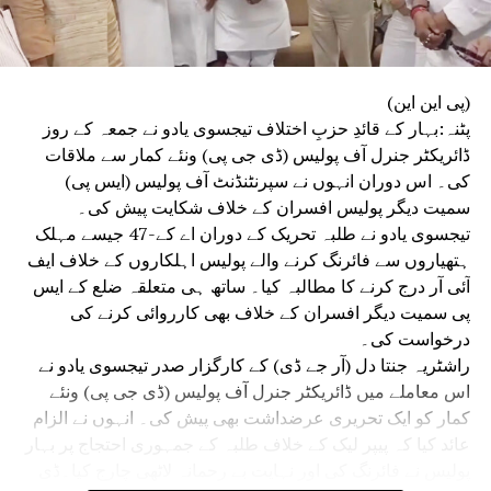
(پی این این)
پٹنہ:بہار کے قائدِ حزبِ اختلاف تیجسوی یادو نے جمعہ کے روز
ڈائریکٹر جنرل آف پولیس (ڈی جی پی) ونئے کمار سے ملاقات
کی۔ اس دوران انہوں نے سپرنٹنڈنٹ آف پولیس (ایس پی)
سمیت دیگر پولیس افسران کے خلاف شکایت پیش کی۔
تیجسوی یادو نے طلبہ تحریک کے دوران اے کے-47 جیسے مہلک
ہتھیاروں سے فائرنگ کرنے والے پولیس اہلکاروں کے خلاف ایف
آئی آر درج کرنے کا مطالبہ کیا۔ ساتھ ہی متعلقہ ضلع کے ایس
پی سمیت دیگر افسران کے خلاف بھی کارروائی کرنے کی
درخواست کی۔
راشٹریہ جنتا دل (آر جے ڈی) کے کارگزار صدر تیجسوی یادو نے
اس معاملے میں ڈائریکٹر جنرل آف پولیس (ڈی جی پی) ونئے
کمار کو ایک تحریری عرضداشت بھی پیش کی۔ انہوں نے الزام
عائد کیا کہ پیپر لیک کے خلاف طلبہ کے جمہوری احتجاج پر بہار
پولیس نے فائرنگ کی اور نہایت بے رحمانہ لاٹھی چارج کیا۔ڈی