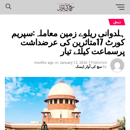
دیش
ہلدوانی ریلوے زمین معاملہ:سپریم
کورٹ 17متاثرین کی عرضداشت
پرسماعت کیلئے تیار
on
January 12, 2026
7 months ago
Published
By
سچ کی آواز ڈیسک