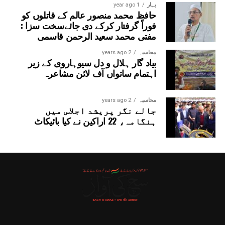
بہار
1 year ago
حافظ محمد منصور عالم کے قاتلوں کو
فوراً گرفتار کرکے دی جائےسخت سزا :
مفتی محمد سعید الرحمن قاسمی
محاسبہ
2 years ago
بیاد گار ہلال و دل سیوہاروی کے زیر
اہتمام ساتواں آف لائن مشاعرہ
محاسبہ
2 years ago
جالے نگر پریشد اجلاس میں
ہنگامہ، 22 اراکین نے کیا بائیکاٹ