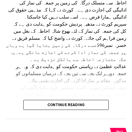
احاطہ سے منسلک درگاہ کی زمین پر جمعہ کی نماز کی
ادائیگی کی اجازت دی ہے۔ کورٹ نے کہا کہ مذہبی حقوق کی
ادائیگی ہمارا فرض ہے۔ اسے سلب نہیں کیا جاسکتا۔
سپریم کورٹ نے مدھیہ پردیش حکومت کو ہدایت دی ہے کہ
کل کی جمعہ کی نماز کے لئے بھوج شالہ احاطہ کے بغل میں
زمین فراہم کی جائے۔کورٹ نے واضح کیا کہ مسلم فریق نے
خسرہ نمبر596جسے درگاہ کی زمین بتایا گیا ہے وہاں
پر جمعہ کی نماز ادا کرنے کی اجازت مانگی ہے۔یہ
جگہ متنازعہ احاطہ سے بالکل نزدیک ہے ۔
عدالتِ عظمیٰ نے ریاستی حکومت کو ہدایت دی کہ وہ ہر
جمعہ دوپہر ایک بجے سے تین بجے کے درمیان مسلمانوں کو
مذکورہ مقام پر نماز ادا کرنے کی اجازت یقینی بنائے۔
چیف جسٹس سوریہ کانت، جسٹس جوی مالیا باگچی اور
جسٹس وی موہنا پر مشتمل بنچ نے یہ بھی واضح کیا کہ اس
حکم سے ریاستی حکومت اور مسلم فریق باہمی رضامندی سے
CONTINUE READING
جمعہ کی نماز کے لیے کسی متبادل مقام پر غور کرنے سے
محروم نہیں ہوں گے۔ 14 جولائی کو سپریم کورٹ نے عبوری
حکم دیتے ہوئے کہا تھا کہ مقدمے کے حتمی فیصلے تک ہر جمعہ
دوپہر ایک بجے سے تین بجے کے درمیان نماز کے لیے متنازع مقام
دیش