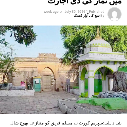
انتظامیہ الرٹ ہے۔
on
July 30, 2026
1 week ago
Published
By
سچ کی آواز ڈیسک
نئی دہلی:سپریم کورٹ نے مسلم فریق کو متنازعہ بھوج شالہ