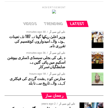
اب چھ دنوں کے بعد آمدورفت جاری ہوئی ہے۔
امرناتھ یاترا بھی شروع کردی گئی ہے۔
ADVERTISEMENT
VIDEOS
TRENDING
LATEST
دلی این سی آر
30 minutes ago
وزیر اعلیٰ ریکھا گپتا نے 187 نئے تعینات
ہونے والے امیدواروں کوتقسیم کی
تقرری نامہ
دلی این سی آر
36 minutes ago
دہلی کی بجلی سبسڈی ڈسٹری بیوشن
اسکیم میں پائی گئیں بے
ضابطگیاں:سرکار
دلی این سی آر
18 hours ago
مدارس کو دہشت گردی کی فیکٹری
کہنے والے تاریخ سے نا بلد
رجحان ساز
دلی این سی آر
2 years ago