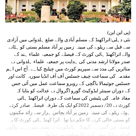
(پی این این)
نئی دہلی:اتراکھنڈ کے مسلم آبادی والے ضلع ہلدوانی میں آزادی
سے قبل سے ریلوے کی مبینہ زمین پر آباد مسلم بستی کو ہٹانے
والے اتراکھنڈ ہائی کورٹ کے فیصلے کو جمعیۃ علماء ہند کے
صدر مولانا ارشد مدنی کی ہدایت پر جمعیۃ علماء ہلدوانی نے
متاثرین کی مدد سے سپریم کورٹ میں چیلنج کیاہے۔آج اس اہم
مقدمہ کی سماعت چیف جسٹس آف آف انڈیا سوریہ کانت اور
جسٹس جوئیمالا باگچی کے روبرو سماعت عمل میں آئی جس
کے دوران سینئر ایڈوکیٹ گورو اگروال نے عدالت کو بتایا کہ
مفاد عامہ کی پٹیشن کی سماعت کے دوران اتراکھنڈ ہائی
کورٹ نے 20/ دسمبر 2022کو ایک یک طرفہ فیصلہ صادر کرتے
ہوئے ریلوے کی مبینہ زمین پر آباد پچاس ہزار سے زائد مکینوں
کو بستی خالی کرنے کا حکم دیا تھا۔ اترا کھنڈ ہائی کورٹ کا یہ
فیصلہ غیر آئینی ہے کیونکہ ہائیکورٹ نے بستی میں رہنے والوں
کو اپنے دلائل پیش کرنے کا موقع نہیں دیا تھا۔