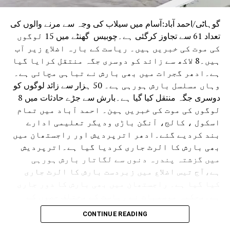
گوہاٹی/احمد آباد:آسام میں سیلاب کی وجہ سے مرنے والوں کی
تعداد 61 سے تجاوز کرگئی ہے۔چوبیس گھنٹے میں 15 لوگوں
کی موت کی خبریں ہیں۔ ریاست کے بارہ اضلاع زیر آب
ہیں۔8 لاکھ سے زائد کو دوسری جگہ منتقل کرایا گیا
ہے۔ادھر گجرات میں بھی بارش نے تباہی مچائی ہے۔
وہاں مسلسل بارش ہورہی ہے۔ 50 ہزار سے زائد لوگوں کو
دوسری جگہ منتقل کیا گیا ہے۔بارش سے جڑے حادثات میں 8
لوگوں کی موت کی خبریں ہین۔ احمد آباد میں تمام
اسکول ، کالج، آنگن باڑی ودیگر تعلیمی ادارے
بند کردیے گئے۔ادھر اترپردیش اور راجستھان میں
بھی بارش کا الرٹ جاری کردیا گیا ہے۔اترپردیش
میں گزشتہ پندرہ دنوں سے لگاتار بارش ہورہی
ہے،آج تیس اضلاع میں زبردست بارش کا الرٹ جاری
کیا گیا ہے۔ راجستھان میں بھی بارش کا دور جاری
ہے۔محکمہ موسمیات نے ریاست کے مختلف حصوں کے
لئے الرٹ جاری کردیا ہے۔ حالانکہ جموں وکشمیر
CONTINUE READING
میں لینڈ سلائڈنگ کی وجہ سے آمدورفت ٹھپ تھی لیکن