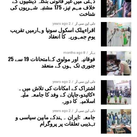
دہلی میں غیر قانونی بنگلہ دیشیوں کے
خلاف مہم تیز، 175 مشتبہ شہریوں کی
شناخت
دلی این سی آر
2 years ago
اقراءپبلک اسکول سونیا وہارمیں تقریب
یومِ جمہوریہ کا انعقاد
بہار
8 months ago
فوقانیہ اور مولوی کےامتحانات 19 سے 25
جنوری تک ہوں گے منعقد
دلی این سی آر
2 years ago
اشتراک کے امکانات کی تلاش میں ہ
±کائیدو،جاپان کے وفد کا جامعہ ملیہ
اسلامیہ کا دورہ
دلی این سی آر
2 years ago
جامعہ :ایران ۔ہندکے مابین سیاسی و
تہذیبی تعلقات پر پروگرام