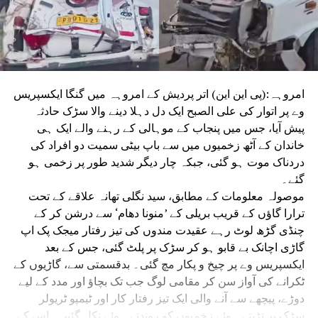
امروہہ:(پی این این) اتر پردیش کے امروہہ میں گنگا ایکسپریس
وے پر اتوار کی علی الصبح ایک دل دہلا دینے والا سڑک حادثہ
پیش آیا، جس میں پنجاب کے موہالی کے رہنے والے ایک ہی
خاندان کے آٹھ زخمیوں میں سے باپ بیٹی سمیت دو افراد کی
دردناک موت ہو گئی، جبکہ چار دیگر شدید طور پر زخمی ہو
گئے۔
موصولہ معلومات کے مطابق، سید نگلی تھانہ علاقے کے تحت
ترارا گاؤں کے قریب بریلی کے ’منونا دھام‘ سے درشن کر کے
چنڈی گڑھ لوٹ رہے عقیدت مندوں کی تیز رفتار میجک پک اپ
گاڑی اچانک بے قابو ہو کر سڑک پر پلٹ گئی، جس کے بعد
ایکسپریس وے پر چیخ و پکار مچ گئی۔ بدقسمتی سے، گاڑیوں کے
ٹکرانے کی آواز سن کر مقامی لوگ جب تک بچاؤ اور مدد کے لیے
دوڑے، پیچھے سے آنے والی ایک تیز رفتار کار اور ٹیمپو ٹریولر
سڑک پر تڑپتے ہوئے زخمیوں کو روندتے ہوئے نکل گئیں۔ اس کے