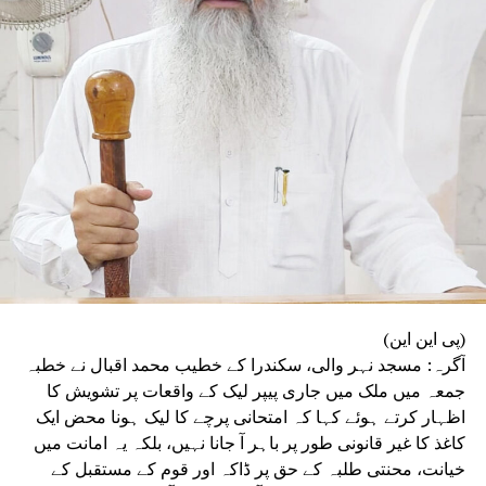
میں کہا کہ آئین، جمہوریت اور آئینی اداروں پر
ہونے والے حملوں سے جمہوریت خطرے میں ہے۔ ’’فرد
سے بڑی پارٹی اور پارٹی سے بڑا ملک‘‘ کے جذبے کا
ذکر کرتے ہوئے انہوں نے کہا کہ انہی نظریاتی اور
اخلاقی وجوہات کی بنا پر وہ ریاستی صدر کے عہدے
اور پارٹی کی بنیادی رکنیت سے اپنا استعفیٰ دے
رہے ہیں۔
(پی این این)
آگرہ: مسجد نہر والی، سکندرا کے خطیب محمد اقبال نے خطبہ
جمعہ میں ملک میں جاری پیپر لیک کے واقعات پر تشویش کا
اظہار کرتے ہوئے کہا کہ امتحانی پرچے کا لیک ہونا محض ایک
کاغذ کا غیر قانونی طور پر باہر آ جانا نہیں، بلکہ یہ امانت میں
خیانت، محنتی طلبہ کے حق پر ڈاکہ اور قوم کے مستقبل کے