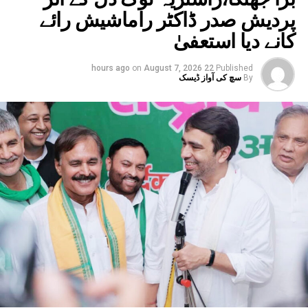
مکمل پابندی
پردیش صدر ڈاکٹر راماشیش رائے
کانے دیا استعفیٰ
on
August 7, 2026
22 hours ago
Published
By
سچ کی آواز ڈیسک