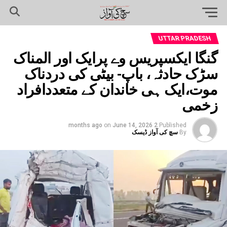
UTTAR PRADESH
گنگا ایکسپریس وے پرایک اور المناک
سڑک حادثہ، باپ- بیٹی کی دردناک
موت،ایک ہی خاندان کے متعددافراد
زخمی
on
June 14, 2026
2 months ago
Published
By
سچ کی آواز ڈیسک