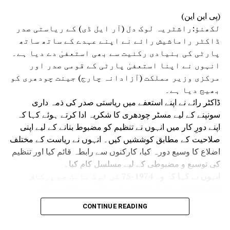
(پی این این)
لکھنؤ:راشٹریہ لوک دل (آر ایل ڈی) کے ریاستی صدر
ڈاکٹر راماشیش رائے نے اپنے عہدے کے ساتھ ساتھ
پارٹی کی بنیادی رکنیت سے بھی استعفیٰ دے دیا ہے۔
انہوں نے اپنا استعفیٰ پارٹی کے قومی صدر اور
مرکزی وزیر مملکت (آزادانہ چارج) جینت چودھری کو
بھیج دیا ہے۔
ڈاکٹر رائے نے اپنے استعفے میں ریاستی صدر کی ذمہ داری
سونپنے کے لیے مسٹر چودھری کا شکریہ ادا کرتے ہوئے کہا کہ
اپنے دورِ کار میں انہوں نے تنظیم کو مضبوط بنانے کے لیے اپنی
صلاحیت کے مطابق کوششیں کیں۔ انہوں نے ریاست کے مختلف
اضلاع کا وسیع دورہ کیا، کارکنوں سے رابطہ قائم کیا اور تنظیم
کی توسیع و مضبوطی کے لیے مسلسل کام کیا۔
انہوں نے کہا کہ وہ 1974-75 کی لوک نائک جے پرکاش
نارائن کی مکمل انقلاب تحریک سے متاثر ہوکر
سیاست میں آئے تھے۔ اس وقت بدعنوانی، مہنگائی،
CONTINUE READING
بے روزگاری، جمہوری اداروں کے زوال اور حکومت و
انتظامیہ کی جواب دہی جیسے مسائل قومی تشویش کا