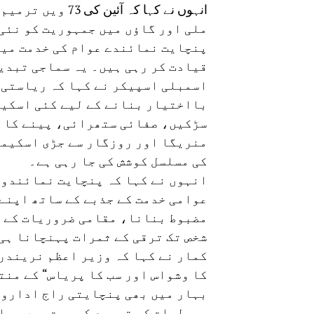
انہوں نے کہا کہ 
ملی اور گاؤں میں جمہوریت کو نئی
پنچایت نمائندے عوام کی خدمت میں
قیادت کر رہی ہیں۔ یہ سماجی تبدیل
اسمبلی اسپیکر نے کہا کہ ریاستی 
بااختیار بنانے کے لیے کئی اسکیمی
سڑکیں، صفائی ستھرائی، پینے کا 
منریگا اور روزگار سے جڑی اسکیمو
کی مسلسل کوشش کی جا رہی ہے۔
انہوں نے کہا کہ پنچایت نمائندوں
عوامی خدمت کے جذبے کے ساتھ اپنے 
مضبوط بنانا، مقامی ضروریات کے م
شخص تک ترقی کے ثمرات پہنچانا ہی
کمار نے کہا کہ وزیر اعظم نریندر 
کا وشواس اور سب کا پریاس“ کے منتر
بہار میں بھی پنچایتی راج اداروں
سہولیات کی توسیع کی سمت میں مسل