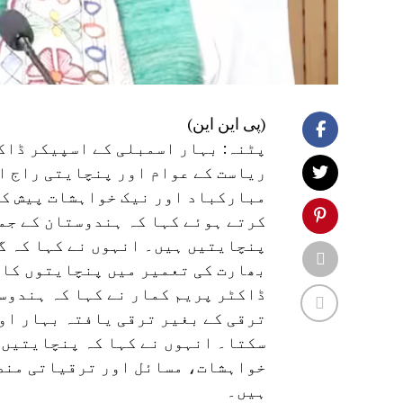
(پی این این)
پٹنہ: بہار اسمبلی کے اسپیکر ڈاک
ریاست کے عوام اور پنچایتی راج ا
مبارکباد اور نیک خواہشات پیش کی 
کرتے ہوئے کہا کہ ہندوستان کے جم
پنچایتیں ہیں۔ انہوں نے کہا کہ گا
بھارت کی تعمیر میں پنچایتوں کا 
ڈاکٹر پریم کمار نے کہا کہ ہندوستا
ترقی کے بغیر ترقی یافتہ بہار او
سکتا۔ انہوں نے کہا کہ پنچایتیں 
خواہشات، مسائل اور ترقیاتی منصو
ہیں۔