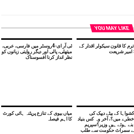
YOU MAY LIKE
ترم کا قانون سیکولر اقدار کے
ٹی آر ای-4روسٹر میں فارسی، عربی،
 امیر شریعت
میتھلی، پالی اور دیگر روایتی زبانوں کو
نظر انداز کرنا افسوسناک
 کشواہا کے بیٹے دیپک کی
میاں بیوی کے تنازع پرپٹنہ ہائی کورٹ
طرے میں؟، آخر وہ کس بنیاد
کا اہم فیصلہ
 بنے ہوئے ہیں وزیر؟سپریم
ے سمراٹ حکومت سے طلب