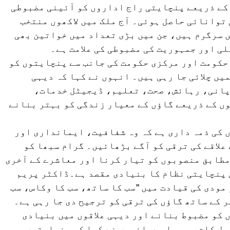
آئین کی 73 ویں ترمیم کے ذریعے پنچایتی راج اداروں کو آئینی مضبوطی
 توانائی حاصل ہوئی۔ آج ملک میں لاکھوں منتخب
 سرگرم ہیں، جن میں بڑی تعداد میں خواتین بھی
ی اور جمہوریت کی مضبوطی کی علامت ہے۔
حکومت اور مرکزی حکومت کی جانب سے پنچایتوں کو
ں چلائی جا رہی ہیں۔ انہوں نے کہا کہ دیہی
پانی، رہائش، صحت، تعلیم، ڈیجیٹل خدمات،
ں کے ذریعے گاؤں کے معیار زندگی کو بہتر بنانے
 کی ذمہ داری ہے کہ وہ شفافیت، ایمانداری اور
علاقے کی ترقی کو آگے بڑھائیں۔ گرام سبھا کو
طابق منصوبوں کو تیار کرنا اور معاشرے کے آخری
 پنچایتی نظام کا بنیادی مقصد ہے۔ڈاکٹر پریم
مودی کی قیادت میں ”سب کا ساتھ، سب کا وکاس، سب
 کے ساتھ گاؤں کی ترقی کو ترجیح دی جا رہی ہے۔
 کو مضبوط بنانے اور دیہی علاقوں میں بنیادی
سل کام ہو رہا ہے۔انہوں نے کہا کہ پنچایتیں