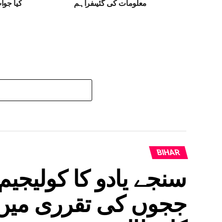
معلومات کی گئیںفراہم
کیا جوا
BIHAR
سنجے یادو کا کولیجیم
ججوں کی تقرری میں 