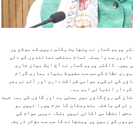
ٹر پریم کمار نے پنچایت وکاس دیوس کے موقع پر
داروں سے وابستہ تمام منتخب نمائندوں کو دلی
ہیں۔ ڈاکٹر پریم کمار نے آج ایک بیان جاری
ہوری نظام کی سب سے مضبوط بنیاد ہماری گرام
ؤں کی ترقی، عوامی شراکت داری اور آتم نربھر
کردار انتہائی اہم ہے۔
ن کی روح گاؤں میں بستی ہے اور گاؤں کی ہمہ جہت
ر ترقی یافتہ ہندوستان کا عزم پورا نہیں ہو
محض انتظامی اکائی نہیں بلکہ دیہی عوام کی
بوں کو زمین پر پہنچانے کا سب سے مؤثر ذریعہ