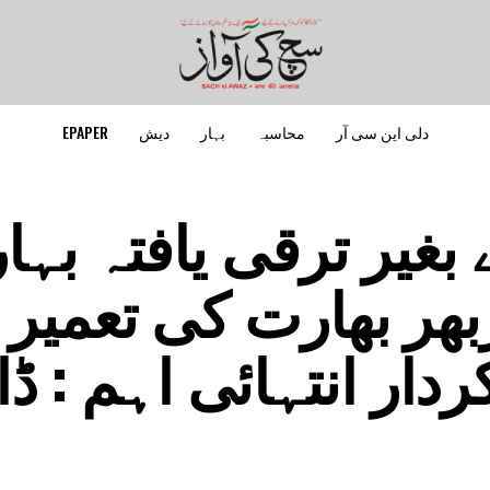
دلی این سی آر
محاسبہ
بہار
دیش
EPAPER
بغیر ترقی یافتہ بہار
ربھر بھارت کی تعمیر 
ردار انتہائی اہم : ڈا