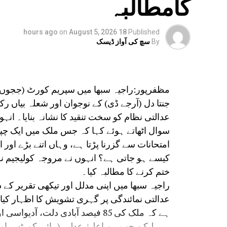
کامطالبہ
on
August 5, 2026
18 hours ago
Published
By
سچ کی آواز ڈیسک
جنتا دل (آرجے ڈی) کے نوجوان اور شعلہ بیاں 
عدالتی نظام کو سخت تنقید کا نشانہ بنایا۔ ان
سوال اٹھاتے ہوئے کہا کہ جس ملک میں ایک چپ
امتحانات سے گزرنا پڑتا ہے، وہاں اتنے بڑے او
کیسے ہو جاتی ہے؟ انہوں نے مروجہ کولیجیم ن
ختم کرنے کا مطالبہ کیا۔
راجیہ سبھا میں اپنی مدلل اور تیکھی تقریر کے 
عدالتی نمائندگی پر گہری تشویش کا اظہار کیا۔ س
ہے کہ ملک کی 85 فیصد آبادی دلت
ہے، لیکن جب ہم اعلیٰ عدلیہ (ہائی کورٹس او