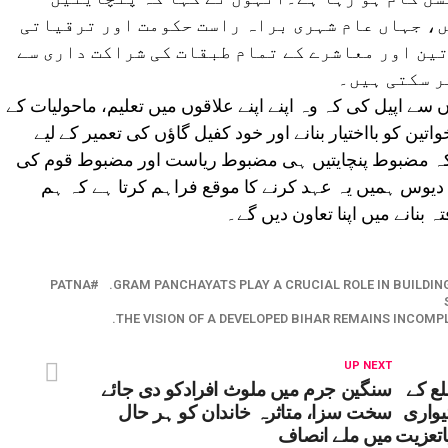
ں، جہاں عام شہری براہ راست حکومت اور ترقیاتی
ین اور معاشرے کے تمام طبقات کی شراکت داری سے
ر سکتی ہیں۔
ں سے اپیل کی کہ وہ اپنے اپنے علاقوں میں تعلیم، ماحولیات کے
ن کو بااختیار بنانے اور خود کفیل گاؤں کی تعمیر کے لیے
ہ مضبوط پنچایتیں ہی مضبوط ریاست اور مضبوط قوم کی
 دیوس ہمیں یہ عہد کرنے کا موقع فراہم کرتا ہے کہ ہم
 بنانے میں اپنا تعاون دیں گے۔
PATNA
GRAM PANCHAYATS PLAY A CRUCIAL ROLE IN BUILDIN
THE VISION OF A DEVELOPED BIHAR REMAINS INCOMP
UP NEXT
لع کے
سنگین جرم میں ملوث افرادکو دی جائے
یواری
سخت سزا، متاثرہ خاندان کو ہر حال
اتعزیت
میں ملے انصاف