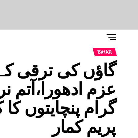
BIHAR
گاؤں کی ترقی کے 
عزم ادھورا،آتم ن
گرام پنچایتوں کا ک
پریم کمار