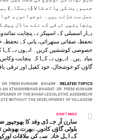
جمہوریت کی پاٹھ شالا (درسگاہ) ہی
عمل سے جڑتے ہیں۔ نوجوانوں، خوات
پنچایتیں ترقی کے نئے ماڈل پیش ک
بہار اسمبلی کے اسپیکر نے پنچایت نمائندو
تحفظ، صفائی ستھرائی، پانی کے تحفظ، خواتی
خصوصی کوششیں کریں۔ انہوں نے کہا ک
بنیاد ہیں۔ انہوں نے کہا کہ پنچایت وکاس
گاؤں کو خوشحال، خود کفیل اور ترقی یافتہ
DR. PREM KUMAR
BIHAR
RELATED TOPICS:
G AN ATMANIRBHAR BHARAT: DR. PREM KUMAR.
SPEAKER OF THE BIHAR LEGISLATIVE ASSEMBLY
LETE WITHOUT THE DEVELOPMENT OF VILLAGES.
DON'T MISS
سارن آر جے ڈی وفد کا بھوجپور ض
بلوٹی گاؤں کادورہ،بھرت بھوشن ت
کے اہل خانہ سے کی ملاقات اورکی