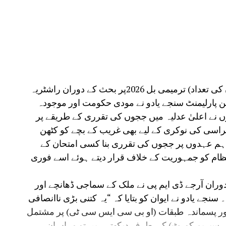
مظفرپور:راجیہ سبھا میں سپریم کورٹ (ججوں کی تعداد) ترمیمی بل 2026پر بحث کے دوران راشٹریہ
رکن پارلیمنٹ سنجے یادو نے مودی حکومت اور موجودہ
ہوں نے اعلیٰ عدلیہ میں ججوں کی تقرری کے طریقے پر
راسی کی نوکری کے لیے بھی غریب کے بچے کو کٹھن
ر اہم عہدوں پر ججوں کی تقرری بنا کسی امتحان کے
ظام کو جمہوریت کے خلاف قرار دیتے ہوئے اسے فوری
دوران آرجے ڈی ایم پی نے ملک کے سماجی ڈھانچے اور
نجے یادو نے ایوان کو بتایا کہ “یہ کتنی بڑی ناانصافی
، آدیواسی اور پسماندہ طبقات (او بی سی ایس سی ٹی) پر مشتمل
ر سپریم کورٹ) کی طرف دیکھتے ہیں تو وہاں ان