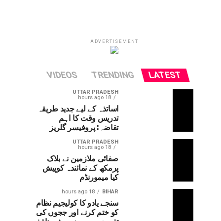
ADVERTISEMENT
VIDEOS
TRENDING
LATEST
UTTAR PRADESH
18 hours ago
اساتذہ کے لیے جدید طریقہ
تدریس وقت کا اہم
تقاضہ: پروفیسر گلریز
UTTAR PRADESH
18 hours ago
صفائی ملازمین نے بلاک
پرمکھ کے نمائندہ کوپیش
کیا میمورنڈم
18 hours ago
BIHAR
سنجے یادو کا کولیجیم نظام
کو ختم کرنے اور ججوں کی