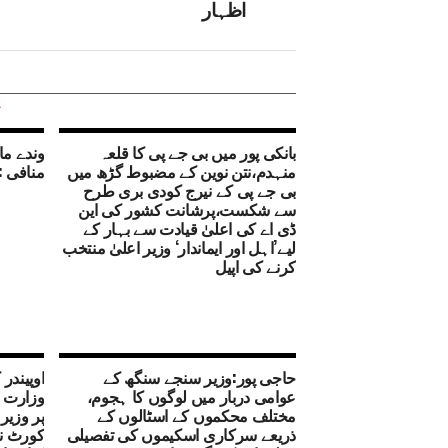
اظہار
بانکی پور میں بی جے پی کا قلعہ
وندے ما
منہدم،نتن نوین کے مضبوط گڑھ میں
منافی :
بی جے پی کے نیرج کودی بری طرح
سے شکست،پرشانت کشور کی این
ڈی اے کی اعلیٰ قیادت سے بہار کے
لیے’اہل اور ایماندار‘ وزیر اعلیٰ منتخب
کرنے کی اپیل
حاجی پور:وزیر سنجے سنگھ کے
اوپیندر
عوامی دربار میں لوگوں کا ہجوم،
وزارت خ
مختلف محکموں کے اسٹالوں کے
پر وزیر
ذریعے سرکاری اسکیموں کی تفصیلی
کورٹ ن