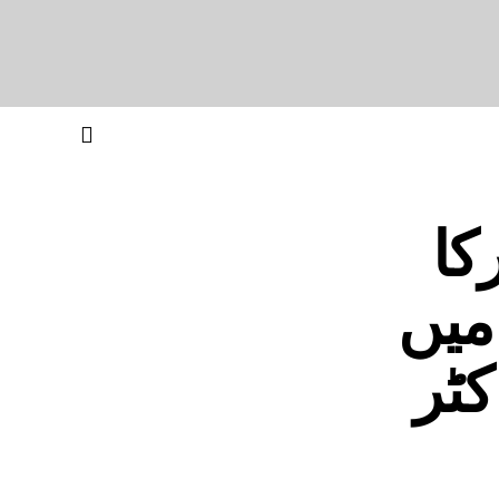
کا
میں
کٹر