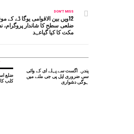
DON'T MISS
12ویں بین الاقوامی یوگا ڈے کے موق
ضلعی سطح کا شاندار پروگرام، ن
مکت کا کیا گیاعہد
پندرہ اگست سے پہلے ای کے وائی
ضلع اسک
سی ضروری ایل پی جی ملنے میں
کلب کا 
ہوگی دشواری