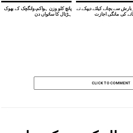
 بارش سے بچانے کیلئے دیپکے نے
پانچ کلو وزن ہواکم،وانگچک کے بھوک
انے کی مانگی اجازت
ہڑتال کا ساتواں دن
CLICK TO COMMENT