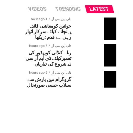
VIDEOS
TRENDING
LATEST
دلی این سی آر
1 hour ago
خواتین کومعاشی فائدہ
پہنچانے کیلئے سرکار اٹھار
رہی ہے قدم :ریکھا
دلی این سی آر
6 hours ago
رتلہ کنڈلی کوریڈور کی
تعمیرکیلئے ڈی ایم آر سی
نے شروع کی تیاریاں
دلی این سی آر
6 hours ago
گروگرام میں بارش سے
سیلاب جیسی صورتحال