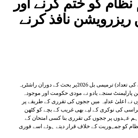
 نظام کو ختم کرنے اور
ریزرویشن نافذ کرنے
مظفرپور:راجیہ سبھا میں سپریم کورٹ (ججوں کی تعداد) ترمیمی بل 2026پر بحث کے دوران راشٹریہ
رکن پارلیمنٹ سنجے یادو نے مودی حکومت اور موجودہ
ہوں نے اعلیٰ عدلیہ میں ججوں کی تقرری کے طریقے پر
راسی کی نوکری کے لیے بھی غریب کے بچے کو کٹھن
ر اہم عہدوں پر ججوں کی تقرری بنا کسی امتحان کے
ظام کو جمہوریت کے خلاف قرار دیتے ہوئے اسے فوری