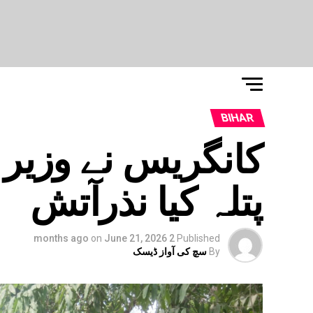
BIHAR
کانگریس نے وزیر ا
پتلہ کیا نذرآتش
on
June 21, 2026
2 months ago
Published
By
سچ کی آواز ڈیسک