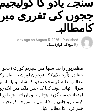
سنجے یادو کا کولیجیم
ججوں کی تقرری میں 
کامطالبہ
on
August 5, 2026
1 day ago
Published
By
سچ کی آواز ڈیسک
جنتا دل (آرجے ڈی) کے نوجوان اور شعلہ بیاں 
عدالتی نظام کو سخت تنقید کا نشانہ بنایا۔ ان
سوال اٹھاتے ہوئے کہا کہ جس ملک میں ایک چپ
امتحانات سے گزرنا پڑتا ہے، وہاں اتنے بڑے او
کیسے ہو جاتی ہے؟ انہوں نے مروجہ کولیجیم ن
ختم کرنے کا مطالبہ کیا۔