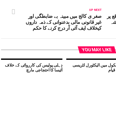
UP NEXT
ع پر
صغر ی کالج میں مبینہ بے ضابطگی اور
شہ
غیر قانونی مالی بدعنوانی کے ذمہ داروں
کیخلاف ایف آئی آر درج کرنے کا حکم
YOU MAY LIKE
ول میں الیکٹورل لٹریسی
دہلی پولیس کی کارروائی کے خلاف
قیام
آئیسا کا احتجاجی مارچ