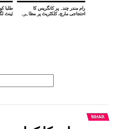
رام مندر چندہ پر کانگریس کا
طلبا کو
احتجاجی مارچ، کلکٹریٹ پر مظاہرہ
ٹینٹ لگ
BIHAR