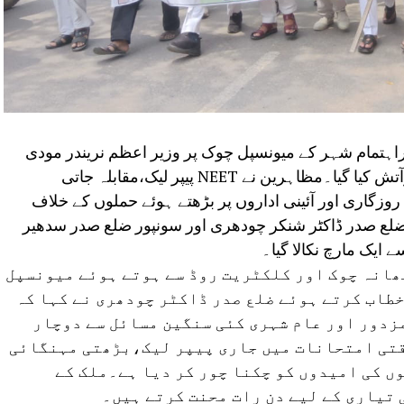
اہتمام شہر کے میونسپل چوک پر وزیر اعظم نریندر مودی
اور وزیر تعلیم دھرمیندر پردھان کا پتلا نذرآتش کیا گیا۔مظاہرین نے NEET پیپر لیک،مقابلہ جاتی
روزگاری اور آئینی اداروں پر بڑھتے ہوئے حملوں کے خلاف
ع صدر ڈاکٹر شنکر چودھری اور سونپور ضلع صدر سدھیر
 ایک مارچ نکالا گیا۔
ھانہ چوک اور کلکٹریت روڈ سے ہوتے ہوئے میونسپل
طاب کرتے ہوئے ضلع صدر ڈاکٹر چودھری نے کہا کہ
زدور اور عام شہری کئی سنگین مسائل سے دوچار
 مسابقتی امتحانات میں جاری پیپر لیک،بڑھتی مہنگائی
ں کی امیدوں کو چکنا چور کر دیا ہے۔ملک کے
تیاری کے لیے دن رات محنت کرتے ہیں۔