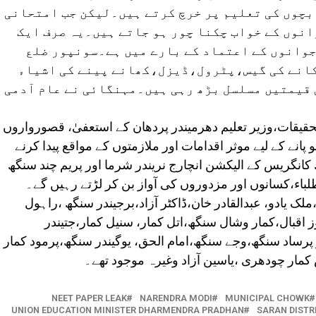
بچوں کی تعلیم پر خرچ کرتے ہیں۔لیکن جب امتحانی
انوں کے خواب چکنا چور ہو جاتے ہیں۔یہ صرف ایک
وانوں کے اعتماد کے بارے میں ہے۔سونپور ضلع
کانے کی گیس،پٹرول،ڈیزل،کھانے پینے کی اشیاء
 قیمتیں مسلسل بڑھ رہی ہیں۔مہنگائی نے عام آدمی
 تحقیقات،وزیر تعلیم دھرمیندر پردھان کے استعفیٰ، قصورواروں
انے کے لیے موثر اقدامات اور ملازمتوں کے مواقع پیدا کرنے
ھ کانگریس کے الیکشن انچارج نریندر شرما اور پریم چند سنگھ
باء،کسانوں اور مزدوروں کی آواز بن کر لڑتے رہیں گے۔
ک یادو، عبدالقادر خان،ڈاکٹر آزاد،برجیندر سنگھ ،راہول
وز اقبال،کمار وشال سنگھ،اتل کمار، سنیل کمار،جتیندر
پرساد سنگھ،وجے سنگھ،امام الحق، یوگیندر سنگھ،پرمود کمار
کمار چودھری ،یاسین آزاد وغیرہ موجود تھے۔
NEET PAPER LEAK
NARENDRA MODI
MUNICIPAL CHOWK
UNION EDUCATION MINISTER DHARMENDRA PRADHAN
SARAN DISTR