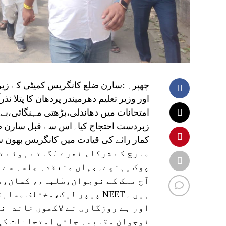
چھپرہ :سارن ضلع کانگریس کمیٹی کے زیر
امتحانات میں دھاندلی،بڑھتی مہنگائی،بے 
زبردست احتجاج کیا۔اس سے قبل سارن ضل
کمار رائے کی قیادت میں کانگریس بھون سے
مارچ کے شرکاء نعرے لگاتے ہوئے ت
چوک پہنچے۔جہاں منعقدہ جلسہ سے خ
آج ملک کے نوجوان،طلباء، کسان،م
ہیں ۔NEET پیپر لیک،مختلف
اور بے روزگاری نے لاکھوں خاندانو
نوجوان مقابلہ جاتی امتحانات کی 