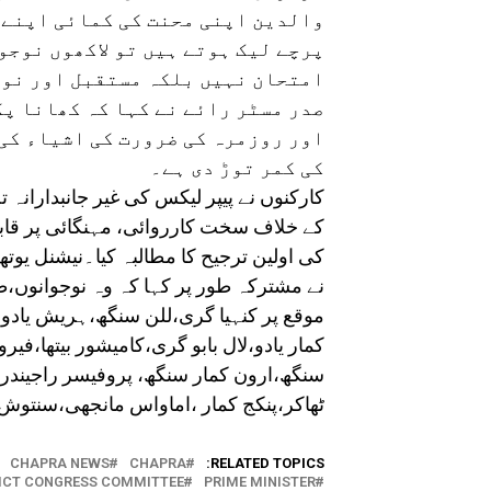
والدین اپنی محنت کی کمائی اپنے 
پرچے لیک ہوتے ہیں تو لاکھوں نوجو
امتحان نہیں بلکہ مستقبل اور نوج
صدر مسٹر رائے نے کہا کہ کھانا پ
اور روزمرہ کی ضرورت کی اشیاء کی
کی کمر توڑ دی ہے۔
کارکنوں نے پیپر لیکس کی غیر جانبدارانہ
کے خلاف سخت کارروائی، مہنگائی پر قابو پ
کی اولین ترجیح کا مطالبہ کیا۔نیشنل یوت
نے مشترکہ طور پر کہا کہ وہ نوجوانوں،طل
موقع پر کنہیا گری،للن سنگھ،ہریش یادو،مل
کمار یادو،لال بابو گری،کامیشور بیتھا،فیر
سنگھ،ارون کمار سنگھ، پروفیسر راجیندر 
ٹھاکر،پنکج کمار ،اماواس مانجھی،سنتوش 
CHAPRA NEWS
CHAPRA
RELATED TOPICS:
ICT CONGRESS COMMITTEE
PRIME MINISTER