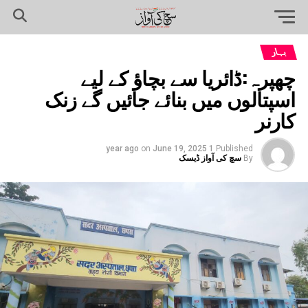
بہار
چھپرہ:ڈائریا سے بچاؤ کے لیے
اسپتالوں میں بنائے جائیں گے زنک
کارنر
on
June 19, 2025
1 year ago
Published
By
سچ کی آواز ڈیسک