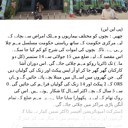
(پی این این)
چھپرہ: بچوں کو مختلف بیماریوں و مہلک امراض سے بچانے کے
لیے مرکزی حکومت کے ساتھ ریاستی حکومت مسلسل مہم چلا
رہی ہے۔تاکہ بچوں کی اموات کی شرح کو کم کیا جا سکے۔
اس مقصد کے لیے ضلع میں 15 جولائی سے 14 ستمبر (کل دو
ماہ) تک ڈائریا روکو مہم چلائی جائے گی۔اس دوران آشا
کارکنان گھر گھر جا کر او آر ایس پیکٹ اور زنک کی گولیاں دیں
گی۔جن گھروں میں اسہال میں مبتلا بچے پائے جائیں گے وہاں
ORS کے 2 پیکٹ اور 14 زنک کی گولیاں فراہم کی جائیں گی۔0
سے 5 سال کے بچے اکثر اسہال کا شکار ہوتے ہیں۔اس کی
روک تھام کے لیے یہ پکھوارا منایا جاتا ہے۔یہ مہم ضلع کے تمام
آنگن باڑی مراکز میں چلائی جائے گی۔
ڈسٹرکٹ امیونائزیشن آفیسر ڈاکٹر سمن کمار نے بتایا کہ
گرمیوں اور برسات کے موسم میں 5 سال سے کم عمر کے
بچوں میں ڈائریا کا خطرہ بڑھ جاتا ہے۔ایسی حالت میں او آر