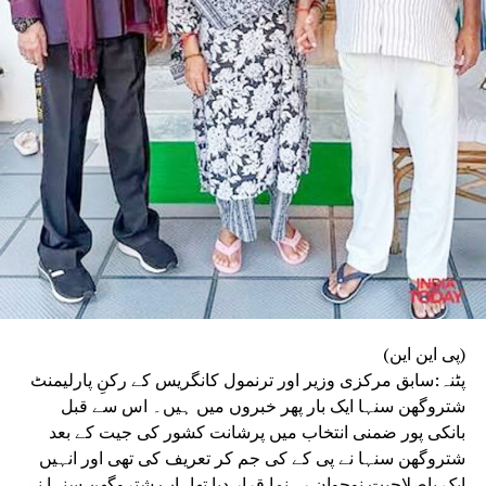
(پی این این)
پٹنہ:سابق مرکزی وزیر اور ترنمول کانگریس کے رکنِ پارلیمنٹ
شتروگھن سنہا ایک بار پھر خبروں میں ہیں۔ اس سے قبل
بانکی پور ضمنی انتخاب میں پرشانت کشور کی جیت کے بعد
شتروگھن سنہا نے پی کے کی جم کر تعریف کی تھی اور انہیں
ایک باصلاحیت نوجوان رہنما قرار دیا تھا۔اب شتروگھن سنہا نے