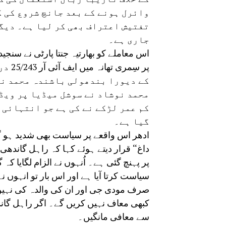
وائرل ہونے کے بعد جانچ شروع کی گ
تفتیش اعتراف بھی کر لیا ہے۔ دیگ
جاری ہے۔
اس معاملے کو بھارتیہ جنتا پارٹی نے سنجی
پر سِ
کے دیورا بندھولی باشندہ محمد نو
محمد نوشاد نے سوشل میڈیا پر ویڈی
کم عمر لڑکے نے کی ہے جو انتہائی 
گیا ہے۔
ادھر اس واقعے پر سیاست بھی شدید ہو گ
داغ‘‘ قرار دیتے ہوئے کہا کہ راہل گان
پر پہنچ گئی ہے۔ اُنہوں نے الزام لگایا
سیاست کرتا آیا ہے اور اس بار تو انہوں ن
کبھی معاف نہیں کریں گے۔ اگر راہل گان
سے معافی مانگیں۔