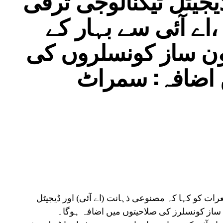
اے آئی سے بہار کے
نون ساز کونسلروں کی
ں اضافہ: سمراٹ
رات کو کہا کہ مصنوعی ذہانت (اے آئی) اور ڈیجیٹل
ن ساز کونسلرز کی صلاحیتوں میں اضافہ ہوگا۔