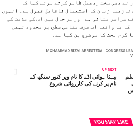
 نے بھی سخت ردِعمل ظاہر کرتے ہوئے کہا کہ
ف نازیبا زبان کا استعمال ناقابلِ قبول ہے۔ انہوں
ے سراسر منافی ہے اور ہر حال میں اس کی مذمت کی
کا یہ واقعہ اب صرف مقامی سطح پر محدود نہیں
 گرم بحث کا موضوع بن گیا ہے۔
MOHAMMAD RIZVI ARRESTED
CONGRESS LE
V
UP NEXT
لم
بیہٹا ہوائی اڈے کا نام ویر کنور سنگھ کے
نام پر کرنے کی کارروائی شروع
یں
YOU MAY LIKE