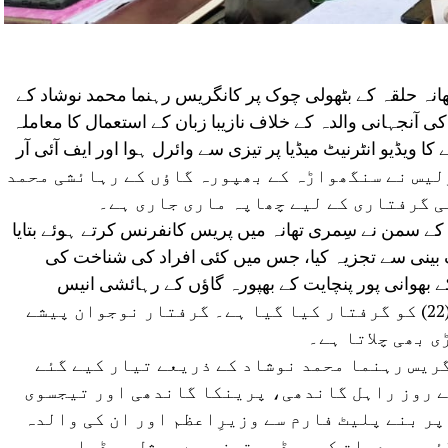
تھانہ حلقہ کے بٹھولی چوک پر کانگریس رہنما محمد نوشاد کے
ی آنجہانی والدہ کے خلاف نازیبا زبان کے استعمال کا معاملہ
ا ویڈیو انٹرنیٹ میڈیا پر تیزی سے وائرل ہوا اور ایف آئی آر
ری پولیس نے سنگھواڑہ کے بھپورہ گاؤں کے رہائشی محمد
ی گرفتاری کے لیے چھاپہ ماری جاری ہے۔
ی ایس کے سمن نے سِمری تھانہ میں پریس کانفرنس کرتے ہوئے بتایا
ریک بینی سے تجزیہ کیا، جس میں کئی افراد کی شناخت کی
کے بھوانی پور پنچایت کے بھپورہ گاؤں کے رہائشی انیس
قریشی کے بیٹے محمد رضوی عرف راجہ (22) کو گرفتار کیا گیا ہے۔ گرفتار نوجوان پیشے
ی بھی چلاتا ہے۔
گریس رہنما محمد نوشاد کے ذریعے تیار کیے گئے
کے روز راہل گاندھی، پرینکا گاندھی اور تیجسوی
ر بنے پلیٹ فارم سے وزیرِاعظم اور ان کی والدہ
ئی۔ جمعرات کو ویڈیو تیزی سے سوشل میڈیا پر