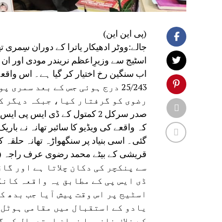
(پی این این)
جالے:ووٹر ادھیکار یاترا کے دوران سِمری 
اسٹیج سے وزیرِاعظم نریندر مودی اور ان ک
اب سنگین رخ اختیار کر گیا ہے۔ اس واقعے ک
25/243 درج ہوئی جس کے بعد سم
رضوی کو گرفتار کیا، جبکہ دیگر ک
صدر سرکل 2 کمتول کے ڈی ایس پ
کہ واقعے کی ویڈیو کا سائبر تھانہ نے با
گئی۔ اسی بنیاد پر سنگھواڑہ تھانہ حلقہ 
سے پنکچر کی دکان چلاتا ہے اور گاڑ
ڈی ایس پی کے مطابق یہ واقعہ کان
اسٹیج پر اس وقت پیش آیا جب بدھ 
یادو کے استقبال میں مقامی ہوٹل پ
کے خلاف نازیبا زبان استعمال کی گ