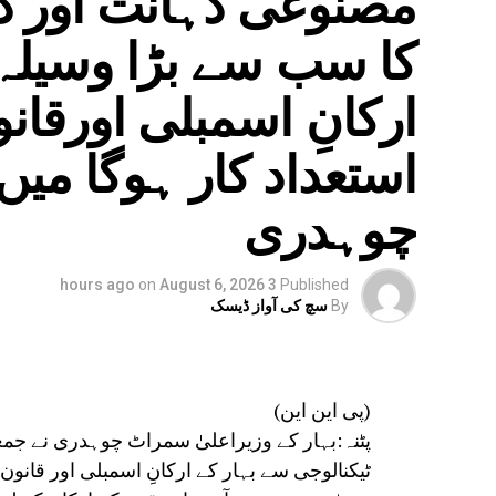
کا سب سے بڑا وسیلہ،
ارکانِ اسمبلی اورقا
استعداد کار ہوگا می
چوہدری
on
August 6, 2026
3 hours ago
Published
By
سچ کی آواز ڈیسک
(پی این این)
پٹنہ:بہار کے وزیراعلیٰ سمراٹ چوہدری نے جمع
ٹیکنالوجی سے بہار کے ارکانِ اسمبلی اور قانو