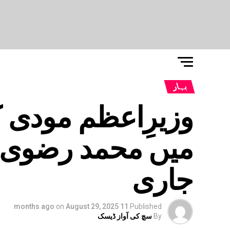
بہار
وزیرِاعظم مودی ک
میں محمد رضوی گ
جاری
on
August 29, 2025
11 months ago
Published
By
سچ کی آواز ڈیسک