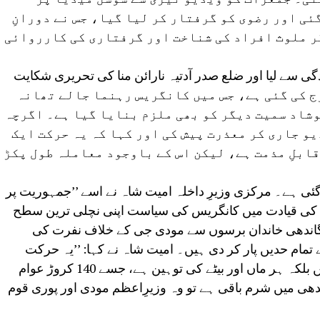
ئی اور رضوی کو گرفتار کر لیا گیا، جس نے دورانِ
ر ملوث افراد کی شناخت اور گرفتاری کی کارروائی
دگی سے لیا اور ضلع صدر آدتیہ نارائن منا کی تحریری شکایت
مری تھانہ میں ایف آئی آر 25/243 درج کی گئی ہے، جس میں کانگریس رہنما جالے تھانہ
شاد سمیت دیگر کو بھی ملزم بنایا گیا ہے۔ اگرچہ
و جاری کر معذرت پیش کی اور کہا کہ یہ حرکت ایک
قابلِ مذمت ہے، لیکن اس کے باوجود معاملہ طول پکڑ
ئی ہے۔ مرکزی وزیرِ داخلہ امیت شاہ نے اسے ’’جمہوریت پر
دھی کی قیادت میں کانگریس کی سیاست اپنی نچلی ترین سطح
 کہ گاندھی خاندان برسوں سے مودی جی کے خلاف نفرت کی
ے تمام حدیں پار کر دی ہیں۔ امیت شاہ نے کہا: ’’یہ حرکت
صرف مودی جی اور ان کی والدہ کی نہیں بلکہ ہر ماں اور بیٹے کی توہین ہے، جسے 140 کروڑ عوام
دھی میں شرم باقی ہے تو وہ وزیرِاعظم مودی اور پوری قوم