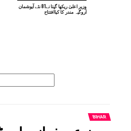
وزیر اعلیٰ ریکھا گپتا نے81 نئے آیوشمان
آروگیہ مندر کا کیاافتتاح
BIHAR
مصنوعی ذہانت اور ڈی