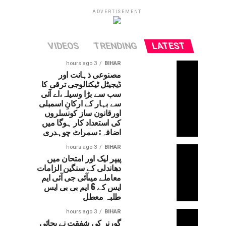
ADVERTISEMENT
VIDEOS
TRENDING
LATEST
3 hours ago
BIHAR
مصنوعی ذہانت اور
ڈیجیٹل ٹیکنالوجی ترقی کا
سب سے بڑا وسیلہ،اے آئی
سے بہار کے ارکانِ اسمبلی
اورقانون ساز کونسلروں
کی استعداد کار ہوگا میں
اضافہ: سمراٹ چوہدری
3 hours ago
BIHAR
پیپر لیک اور امتحان میں
دھاندلی کے سنگین الزامات
معاملے میںآئی جی آئی ایم
ایس کے 6 ایم بی بی ایس
طلبہ معطل
3 hours ago
BIHAR
گورنر کی شفقت نے بچائی