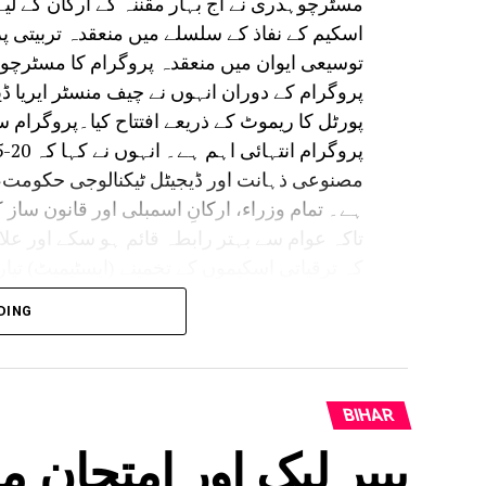
مسٹرچوہدری نے آج بہار مقننہ کے ارکان کے لیے
اسکیم کے نفاذ کے سلسلے میں منعقدہ تربیتی 
توسیعی ایوان میں منعقدہ پروگرام کا مسٹرچو
پروگرام کے دوران انہوں نے چیف منسٹر ایریا
پورٹل کا ریموٹ کے ذریعے افتتاح کیا۔پروگرام 
مصنوعی ذہانت اور ڈیجیٹل ٹیکنالوجی حکومت
ہے۔ تمام وزراء، ارکانِ اسمبلی اور قانون ساز ک
تاکہ عوام سے بہتر رابطہ قائم ہو سکے اور علا
کہ ترقیاتی اسکیموں کے تخمینے (ایسٹیمیٹ) تیار 
DING
بچت ہوئی۔ انہوں نے کہا کہ بچائی گئی رقم کا 
کے ڈیجیٹل دور میں اگر ہم اے آئی کا استعمال 
انہوں نے مزید کہا کہ بہار میں سہیوگ پروگرام
فراہم کرنے کے عمل میں ریاستی حکومت مصنوعی
BIHAR
پیپر لیک اور امتحان 
ہدف مقرر کیا گیا ہے۔ عوامی نمائندوں کو ٹیکن