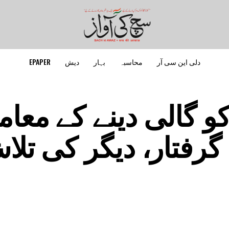
دلی این سی آر
محاسبہ
بہار
دیش
EPAPER
و گالی دینے کے معام
رفتار، دیگر کی تلا