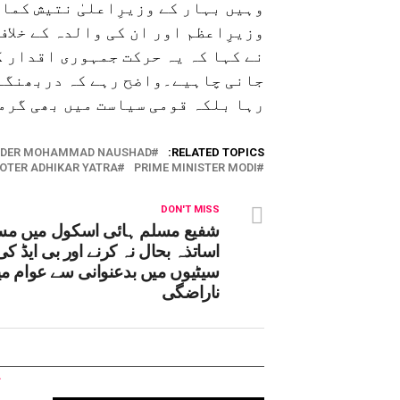
وہیں بہار کے وزیرِاعلیٰ نتیش کمار
وزیرِاعظم اور ان کی والدہ کے خلا
نے کہا کہ یہ حرکت جمہوری اقدار ک
جانی چاہیے۔واضح رہے کہ دربھنگہ 
رہا بلکہ قومی سیاست میں بھی گرما
ADER MOHAMMAD NAUSHAD
RELATED TOPICS:
OTER ADHIKAR YATRA
PRIME MINISTER MODI
DON'T MISS
شفیع مسلم ہائی اسکول میں مس
اساتذہ بحال نہ کرنے اور بی ایڈ کی
سیٹیوں میں بدعنوانی سے عوام م
ناراضگی