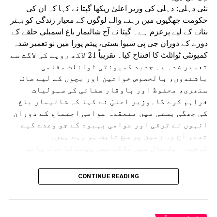
نئی دہلی: دہلی کی وزیر اعلیٰ ریکھا گپتا نے کہا کہ ان کی
حکومت جھگیوں میں رہنے والے لوگوں کے معیار زندگی کو بہتر
بنانے کے لیے پرعزم ہے۔ گپتا نے آج شالیمار باغ اسمبلی حلقے کے
دورے کے دوران جی پی سیوا بستی، پیتم پورا میں نو تعمیر شدہ
کمیونٹی ٹوائلٹ کا افتتاح کیا۔ تقریباً 21 لاکھ روپے کی لاگت سے
تعمیر شدہ یہ جدید کمیونٹی ٹوائلٹ مقامی
باشندوں، بالخصوص خواتین اور بچوں کے لیے صاف
ستھری، محفوظ اور باوقار صفائی کی سہولیات
فراہم کرے گا۔وزیر اعلیٰ نے کہا کہ شالیمار باغ
کی جھگی بستی میں منعقدہ عوامی اجتماع کے دوران
انہوں نے ترقی اور عوامی بہبود کے جو وعدے کیے
تھے، آج وہ زمین پر سچ ثابت ہو رہے ہیں۔
گزشتہ ایک سال میں علاقے میں پینے کا صاف پانی
فراہم کرنے کے لیے واٹر اے ٹی ایم، غریبوں کو
سستا اور تغذیہ بخش کھانا فراہم کرنے کے لیے اٹل
CONTINUE READING
کینٹین، پانی کی نئی پائپ لائن، سی سی ٹی وی
کیمرے، اسٹریٹ لائٹس، نالیوں کی تعمیر اور جدید
کمیونٹی ٹوائلٹس جیسے متعدد ترقیاتی منصوبوں