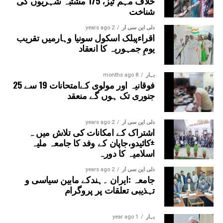
خلاف مہم تیز، 175 مشتبہ شہریوں کی
بوائز انٹر کالج شامل ہوں گے۔
شناخت
دلی این سی آر
2 years ago
اقراءپبلک اسکول سونیا وہارمیں تقریب
یومِ جمہوریہ کا انعقاد
بہار
8 months ago
فوقانیہ اور مولوی کےامتحانات 19 سے 25
جنوری تک ہوں گے منعقد
دلی این سی آر
2 years ago
اشتراک کے امکانات کی تلاش میں ہ
±کائیدو،جاپان کے وفد کا جامعہ ملیہ
اسلامیہ کا دورہ
دلی این سی آر
2 years ago
جامعہ :ایران ۔ہندکے مابین سیاسی و
تہذیبی تعلقات پر پروگرام
بہار
1 year ago