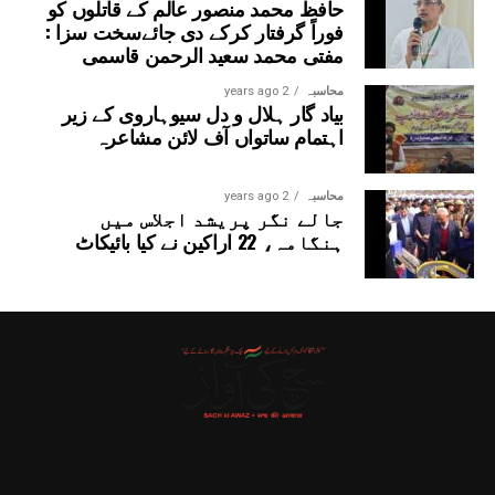
حافظ محمد منصور عالم کے قاتلوں کو
فوراً گرفتار کرکے دی جائےسخت سزا :
مفتی محمد سعید الرحمن قاسمی
محاسبہ
2 years ago
بیاد گار ہلال و دل سیوہاروی کے زیر
اہتمام ساتواں آف لائن مشاعرہ
محاسبہ
2 years ago
جالے نگر پریشد اجلاس میں
ہنگامہ، 22 اراکین نے کیا بائیکاٹ