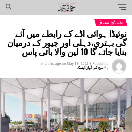
دلی این سی آر
نوئیڈا ہوائی اڈے کے رابطے میں آئے
گی بہتری،دہلی اور جیور کے درمیان
بنایا جائے گا 10 لین والا بائی پاس
on
May 13, 2026
3 months ago
Published
By
سچ کی آواز ڈیسک