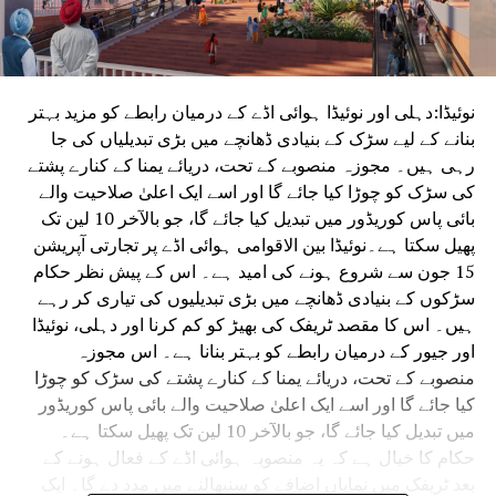
نوئیڈا:دہلی اور نوئیڈا ہوائی اڈے کے درمیان رابطے کو مزید بہتر
بنانے کے لیے سڑک کے بنیادی ڈھانچے میں بڑی تبدیلیاں کی جا
رہی ہیں۔ مجوزہ منصوبے کے تحت، دریائے یمنا کے کنارے پشتے
کی سڑک کو چوڑا کیا جائے گا اور اسے ایک اعلیٰ صلاحیت والے
بائی پاس کوریڈور میں تبدیل کیا جائے گا، جو بالآخر 10 لین تک
پھیل سکتا ہے۔نوئیڈا بین الاقوامی ہوائی اڈے پر تجارتی آپریشن
15 جون سے شروع ہونے کی امید ہے۔ اس کے پیش نظر حکام
سڑکوں کے بنیادی ڈھانچے میں بڑی تبدیلیوں کی تیاری کر رہے
ہیں۔ اس کا مقصد ٹریفک کی بھیڑ کو کم کرنا اور دہلی، نوئیڈا
اور جیور کے درمیان رابطے کو بہتر بنانا ہے۔ اس مجوزہ
منصوبے کے تحت، دریائے یمنا کے کنارے پشتے کی سڑک کو چوڑا
کیا جائے گا اور اسے ایک اعلیٰ صلاحیت والے بائی پاس کوریڈور
میں تبدیل کیا جائے گا، جو بالآخر 10 لین تک پھیل سکتا ہے۔
حکام کا خیال ہے کہ یہ منصوبہ ہوائی اڈے کے فعال ہونے کے
بعد ٹریفک میں نمایاں اضافے کو سنبھالنے میں مدد دے گا۔ ایک