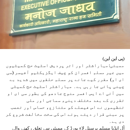
(پی این این)
ممبئی:مہاراشٹر اور اتر پردیش اسٹیٹ حج کمیٹیوں
میں غیر مسلم افسران کو چیف ایگزیکٹیو آفیسر (سی
ای او) مقرر کیے جانے پر مسلم حلقوں میں شدید بے
چینی پائی جا رہی ہے۔ مہاراشٹر اسٹیٹ حج کمیٹی
میں آئی اے ایس افسر منوج جادھو کی بطور سی ای او
تقرری کے بعد مختلف دینی، سماجی اور ملی
تنظیموں نے اس فیصلے کو متنازع، حساس اور تعصب
پر مبنی قرار دیتے ہوئے اس کی سخت مخالفت شروع کر
دی ہے۔
آل انڈیا مسلم پرسنل لاء بورڈ کے ممبئی سے تعلق رکھنے والے