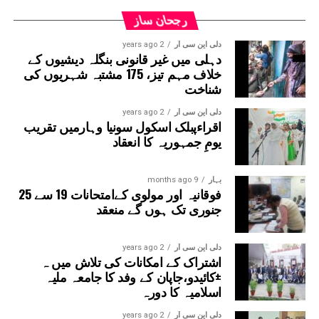
رجحان ساز
دلی این سی آر
2 years ago
دہلی میں غیر قانونی بنگلہ دیشیوں کے
خلاف مہم تیز، 175 مشتبہ شہریوں کی
شناخت
دلی این سی آر
2 years ago
اقراءپبلک اسکول سونیا وہارمیں تقریب
یومِ جمہوریہ کا انعقاد
بہار
9 months ago
فوقانیہ اور مولوی کےامتحانات 19 سے 25
جنوری تک ہوں گے منعقد
دلی این سی آر
2 years ago
اشتراک کے امکانات کی تلاش میں ہ
±کائیدو،جاپان کے وفد کا جامعہ ملیہ
اسلامیہ کا دورہ
دلی این سی آر
2 years ago