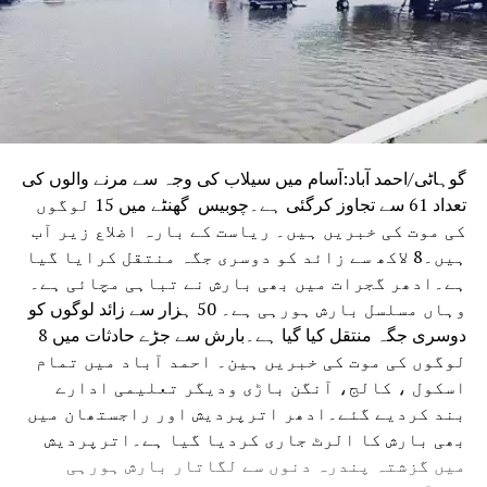
جمعہ کی نماز ادا کرنے کی اجازت حاصل تھی۔
گوہاٹی/احمد آباد:آسام میں سیلاب کی وجہ سے مرنے والوں کی
تعداد 61 سے تجاوز کرگئی ہے۔چوبیس گھنٹے میں 15 لوگوں
کی موت کی خبریں ہیں۔ ریاست کے بارہ اضلاع زیر آب
ہیں۔8 لاکھ سے زائد کو دوسری جگہ منتقل کرایا گیا
ہے۔ادھر گجرات میں بھی بارش نے تباہی مچائی ہے۔
وہاں مسلسل بارش ہورہی ہے۔ 50 ہزار سے زائد لوگوں کو
دوسری جگہ منتقل کیا گیا ہے۔بارش سے جڑے حادثات میں 8
لوگوں کی موت کی خبریں ہین۔ احمد آباد میں تمام
اسکول ، کالج، آنگن باڑی ودیگر تعلیمی ادارے
بند کردیے گئے۔ادھر اترپردیش اور راجستھان میں
بھی بارش کا الرٹ جاری کردیا گیا ہے۔اترپردیش
میں گزشتہ پندرہ دنوں سے لگاتار بارش ہورہی