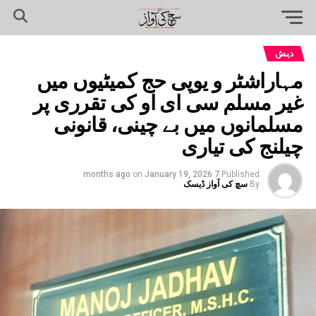
دیش
مہاراشٹر و یوپی حج کمیٹیوں میں
غیر مسلم سی ای او کی تقرری پر
مسلمانوں میں بے چینی، قانونی
چیلنج کی تیاری
on
January 19, 2026
7 months ago
Published
By
سچ کی آواز ڈیسک