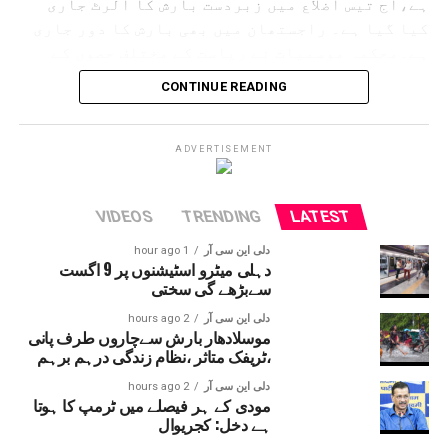
ہے،آج تیس اضلاع میں زبردست بارش کا الرٹ جاری
کیا گیا ہے۔ راجستھان میں بھی بارش کا دور جاری
ہے۔محکمہ موسمیات نے ریاست کے مختلف حصوں کے
لئے الرٹ جاری کردیا ہے۔ حالانکہ جموں وکشمیر
CONTINUE READING
میں لینڈ سلائڈنگ کی وجہ سے آمدورفت ٹھپ تھی لیکن
اب چھ دنوں کے بعد آمدورفت جاری ہوئی ہے۔
امرناتھ یاترا بھی شروع کردی گئی ہے۔
ADVERTISEMENT
VIDEOS
TRENDING
LATEST
دلی این سی آر
1 hour ago
دہلی میٹرو اسٹیشنوں پر 9 اگست
سےبڑھے گی سختی
دلی این سی آر
2 hours ago
موسلادھار بارش سےچاروں طرف پانی
،ٹریفک متاثر ،نظام زندگی درہم برہم
دلی این سی آر
2 hours ago
مودی کے ہر فیصلے میں ٹرمپ کا ہوتا
ہے دخل: کجریوال