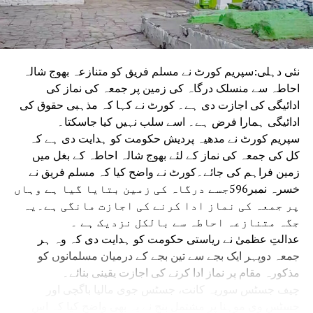
نئی دہلی:سپریم کورٹ نے مسلم فریق کو متنازعہ بھوج شالہ
احاطہ سے منسلک درگاہ کی زمین پر جمعہ کی نماز کی
ادائیگی کی اجازت دی ہے۔ کورٹ نے کہا کہ مذہبی حقوق کی
ادائیگی ہمارا فرض ہے۔ اسے سلب نہیں کیا جاسکتا۔
سپریم کورٹ نے مدھیہ پردیش حکومت کو ہدایت دی ہے کہ
کل کی جمعہ کی نماز کے لئے بھوج شالہ احاطہ کے بغل میں
زمین فراہم کی جائے۔کورٹ نے واضح کیا کہ مسلم فریق نے
خسرہ نمبر596جسے درگاہ کی زمین بتایا گیا ہے وہاں
پر جمعہ کی نماز ادا کرنے کی اجازت مانگی ہے۔یہ
جگہ متنازعہ احاطہ سے بالکل نزدیک ہے ۔
عدالتِ عظمیٰ نے ریاستی حکومت کو ہدایت دی کہ وہ ہر
جمعہ دوپہر ایک بجے سے تین بجے کے درمیان مسلمانوں کو
مذکورہ مقام پر نماز ادا کرنے کی اجازت یقینی بنائے۔
چیف جسٹس سوریہ کانت، جسٹس جوی مالیا باگچی اور
جسٹس وی موہنا پر مشتمل بنچ نے یہ بھی واضح کیا کہ اس