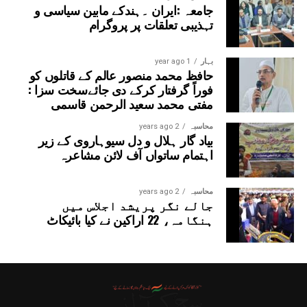
جامعہ :ایران ۔ہندکے مابین سیاسی و
تہذیبی تعلقات پر پروگرام
بہار
1 year ago
حافظ محمد منصور عالم کے قاتلوں کو
فوراً گرفتار کرکے دی جائےسخت سزا :
مفتی محمد سعید الرحمن قاسمی
محاسبہ
2 years ago
بیاد گار ہلال و دل سیوہاروی کے زیر
اہتمام ساتواں آف لائن مشاعرہ
محاسبہ
2 years ago
جالے نگر پریشد اجلاس میں
ہنگامہ، 22 اراکین نے کیا بائیکاٹ