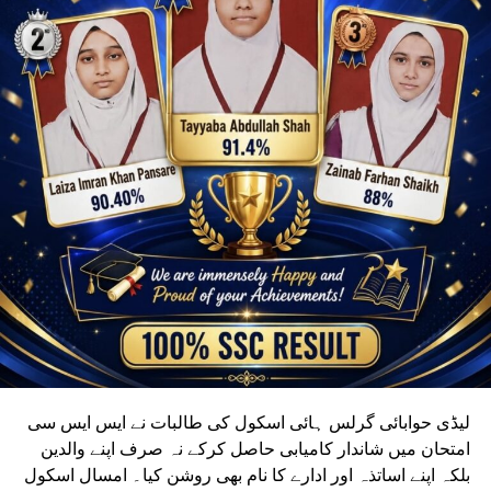
لیڈی حوابائی گرلس ہائی اسکول کی طالبات نے ایس ایس سی
امتحان میں شاندار کامیابی حاصل کرکے نہ صرف اپنے والدین
بلکہ اپنے اساتذہ اور ادارے کا نام بھی روشن کیا۔ امسال اسکول