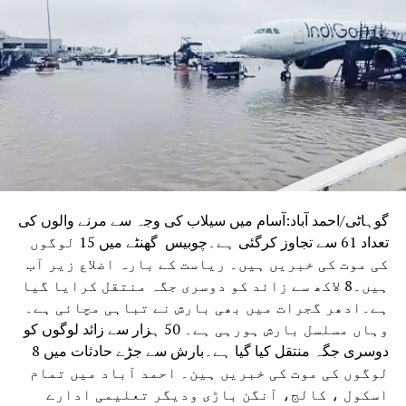
شالا-کمال مولہ مسجد کمپلیکس دراصل دیوی سرسوتی کا
مندر ہے۔ اسی فیصلے میں عدالت نے آثارِ قدیمہ کے سروے آف
انڈیا (اے ایس آئی) کے کئی دہائیوں پرانے اس حکم کو بھی
منسوخ کر دیا تھا، جس کے تحت مسلم برادری کو اس مقام پر
جمعہ کی نماز ادا کرنے کی اجازت حاصل تھی۔
گوہاٹی/احمد آباد:آسام میں سیلاب کی وجہ سے مرنے والوں کی
تعداد 61 سے تجاوز کرگئی ہے۔چوبیس گھنٹے میں 15 لوگوں
کی موت کی خبریں ہیں۔ ریاست کے بارہ اضلاع زیر آب
ہیں۔8 لاکھ سے زائد کو دوسری جگہ منتقل کرایا گیا
ہے۔ادھر گجرات میں بھی بارش نے تباہی مچائی ہے۔
وہاں مسلسل بارش ہورہی ہے۔ 50 ہزار سے زائد لوگوں کو
دوسری جگہ منتقل کیا گیا ہے۔بارش سے جڑے حادثات میں 8
لوگوں کی موت کی خبریں ہین۔ احمد آباد میں تمام
اسکول ، کالج، آنگن باڑی ودیگر تعلیمی ادارے