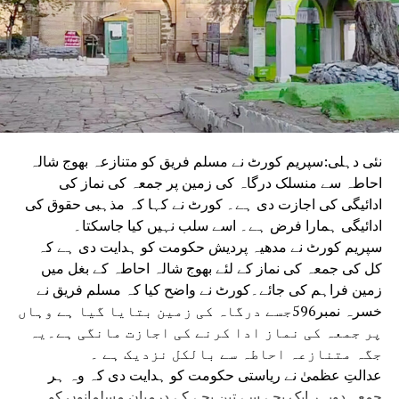
نئی دہلی:سپریم کورٹ نے مسلم فریق کو متنازعہ بھوج شالہ
احاطہ سے منسلک درگاہ کی زمین پر جمعہ کی نماز کی
ادائیگی کی اجازت دی ہے۔ کورٹ نے کہا کہ مذہبی حقوق کی
ادائیگی ہمارا فرض ہے۔ اسے سلب نہیں کیا جاسکتا۔
سپریم کورٹ نے مدھیہ پردیش حکومت کو ہدایت دی ہے کہ
کل کی جمعہ کی نماز کے لئے بھوج شالہ احاطہ کے بغل میں
زمین فراہم کی جائے۔کورٹ نے واضح کیا کہ مسلم فریق نے
خسرہ نمبر596جسے درگاہ کی زمین بتایا گیا ہے وہاں
پر جمعہ کی نماز ادا کرنے کی اجازت مانگی ہے۔یہ
جگہ متنازعہ احاطہ سے بالکل نزدیک ہے ۔
عدالتِ عظمیٰ نے ریاستی حکومت کو ہدایت دی کہ وہ ہر
جمعہ دوپہر ایک بجے سے تین بجے کے درمیان مسلمانوں کو