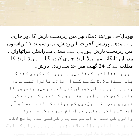
بھوپال/جے پور/پٹنہ:ملک بھر میں زبردست بارش کا دور جاری
ہے۔ مدھیہ پردیش گجرات، اترپردیش، بہار سمیت 16 ریاستوں
میں زبردست بارش ہورہی ہے۔ بستی مہاراشٹر، مراٹھاواڑہ،
بیدر اور تلنگانہ میں ریڈ الرٹ جاری کردیا گیاہے۔ ریڈ الرٹ کا
مطلب ہے کہ 24 گھنٹے میں حد سے زیادہ بارش۔
دریں اثنا اتراکھنڈ میں ردپریا کے گوری کنڈ کے
پاس لینڈ سلائڈنگ سے کیدار ناتھ یاترا تیسرے دن
بھی بند رہی ۔ اس دوران کئی گھروں میں پتھروں کا
ملبہ گھس گیا۔ اور نصف درجن گاڑیوں کے بہنے کی
خبریں ہیں۔ کانوڑیوں کو بچانے کے لئے ایس ڈی آر
ایف ٹیم لگی ہوئی ہے۔ آسام میں سیلاب سے مرنے
والوں کی تعداد اب سو سے پار کرگئی ہے۔ پانچ لاکھ
سے زائد آبادی والے علاقے زیر آب ہیں۔ وہاں کے لوگ
دوسرے محفوظ علاقوں میں منتقل کردیئے گئے ہیں۔