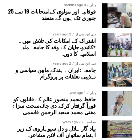
بہار
8 months ago
فوقانیہ اور مولوی کےامتحانات 19 سے 25
جنوری تک ہوں گے منعقد
دلی این سی آر
2 years ago
اشتراک کے امکانات کی تلاش میں ہ
±کائیدو،جاپان کے وفد کا جامعہ ملیہ
اسلامیہ کا دورہ
دلی این سی آر
2 years ago
جامعہ :ایران ۔ہندکے مابین سیاسی و
تہذیبی تعلقات پر پروگرام
بہار
1 year ago
حافظ محمد منصور عالم کے قاتلوں کو
فوراً گرفتار کرکے دی جائےسخت سزا :
مفتی محمد سعید الرحمن قاسمی
محاسبہ
2 years ago
بیاد گار ہلال و دل سیوہاروی کے زیر
اہتمام ساتواں آف لائن مشاعرہ