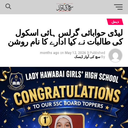
دیش
لیڈی حوابائی گرلس ہائی اسکول
کی طالبات نے کیا ادارے کا نام روشن
on
May 12, 2026
3 months ago
Published
By
سچ کی آواز ڈیسک