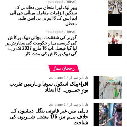
2 hours ago
BIHAR
پیپر لیک اور امتحان میں دھاندلی کے
سنگین الزامات معاملے میںآئی جی آئی
ایم ایس کے 6 ایم بی بی ایس طلبہ
معطل
2 hours ago
BIHAR
گورنر کی شفقت نے بچائی دیپک پرکاش
کی کرسی، بہار حکومت کی سفارش پر
لیا گیا فیصلہ،اب 16 مارچ 2027 تک رہے
گی دیپک پرکاش کی مدت کار
رجحان ساز
دلی این سی آر
2 years ago
اقراءپبلک اسکول سونیا وہارمیں تقریب
یومِ جمہوریہ کا انعقاد
دلی این سی آر
2 years ago
دہلی میں غیر قانونی بنگلہ دیشیوں کے
خلاف مہم تیز، 175 مشتبہ شہریوں کی
شناخت