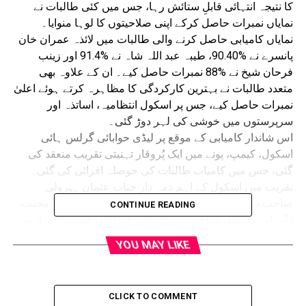
کا نتیجہ انتہائی قابلِ ستائش رہا، جس میں کئی طالبات نے
نمایاں نمبرات حاصل کرکے اپنی صلاحیتوں کا لوہا منوایا۔
نمایاں کامیابی حاصل کرنے والی طالبات میں لائذہ عمران خان
پانسرے نے %90.40، طیبہ عبد اللہ شاہ نے %91.4 اور زینب
فرحان شیخ نے %88 نمبرات حاصل کیے۔ ان کے علاوہ بھی
متعدد طالبات نے بہترین کارکردگی کا مظاہرہ کرتے ہوئے اعلیٰ
نمبرات حاصل کیے، جس پر اسکول انتظامیہ، اساتذہ اور
سرپرستوں میں خوشی کی لہر دوڑ گئی۔
اس شاندار کامیابی کے موقع پر لیڈی حوابائی گرلس ہائی
اسکول، کیمپ، پونے میں ایک پُروقار تہنیتی تقریب منعقد کی
گئی، جس میں کامیاب طالبات کی حوصلہ افزائی کی گئی۔
تقریب میں اسکول کے اہم ذمہ دار جناب عثمان ہیرولی
صاحب نے طالبات کو مبارک باد پیش کرتے ہوئے کہا کہ محنت،
CONTINUE READING
لگن اور مستقل مزاجی ہی کامیابی کی اصل کنجی ہے۔ انہوں
نے طالبات کو مستقبل میں بھی اسی جذبے کے ساتھ تعلیم
YOU MAY LIKE
حاصل کرنے اور قوم و ملت کی خدمت کرنے کی تلقین کی۔
اسکول کی پرنسپل محترمہ مسرت صاحبہ نے اپنی طالبات کی
کامیابی پر خوشی کا اظہار کرتے ہوئے کہا کہ یہ کامیابی صرف
CLICK TO COMMENT
طالبات ہی کی نہیں بلکہ اساتذہ، والدین اور پورے ادارے کی