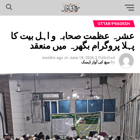
UTTAR PRADESH
عشرہ عظمت صحابہ و اہل بیت کا
پہلا پروگرام بگھرہ میں منعقد
on
June 18, 2026
2 months ago
Published
By
سچ کی آواز ڈیسک