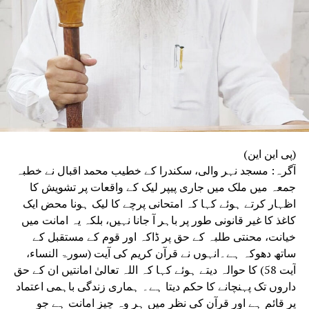
(پی این این)
آگرہ: مسجد نہر والی، سکندرا کے خطیب محمد اقبال نے خطبہ
جمعہ میں ملک میں جاری پیپر لیک کے واقعات پر تشویش کا
اظہار کرتے ہوئے کہا کہ امتحانی پرچے کا لیک ہونا محض ایک
کاغذ کا غیر قانونی طور پر باہر آ جانا نہیں، بلکہ یہ امانت میں
خیانت، محنتی طلبہ کے حق پر ڈاکہ اور قوم کے مستقبل کے
ساتھ دھوکہ ہے۔انہوں نے قرآن کریم کی آیت (سورۃ النساء،
آیت 58) کا حوالہ دیتے ہوئے کہا کہ اللہ تعالیٰ امانتیں ان کے حق
داروں تک پہنچانے کا حکم دیتا ہے۔ ہماری زندگی باہمی اعتماد
پر قائم ہے اور قرآن کی نظر میں ہر وہ چیز امانت ہے جو