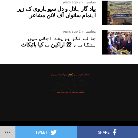
محاسبہ
2 years ago
بیاد گار ہلال و دل سیوہاروی کے زیر
اہتمام ساتواں آف لائن مشاعرہ
محاسبہ
2 years ago
جالے نگر پریشد اجلاس میں
ہنگامہ، 22 اراکین نے کیا بائیکاٹ
Copyright © 2025 Probitas News Network
TWEET
SHARE