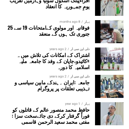
یومِ جمہوریہ کا انعقاد
بہار
8 months ago
فوقانیہ اور مولوی کےامتحانات 19 سے 25
جنوری تک ہوں گے منعقد
دلی این سی آر
2 years ago
اشتراک کے امکانات کی تلاش میں ہ
±کائیدو،جاپان کے وفد کا جامعہ ملیہ
اسلامیہ کا دورہ
دلی این سی آر
2 years ago
جامعہ :ایران ۔ہندکے مابین سیاسی و
تہذیبی تعلقات پر پروگرام
بہار
1 year ago
حافظ محمد منصور عالم کے قاتلوں کو
فوراً گرفتار کرکے دی جائےسخت سزا :
مفتی محمد سعید الرحمن قاسمی