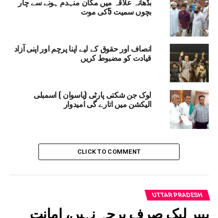
بڈھانہ علاقہ میں مکان منہدم ہونے سے چار
UP NEX
بچوں سمیت 5کی موت
پنی خوشیوں اور تقریبات کو اللہ کی رضا کا ذریعہ بنائیں:
طیب محمد اقبال
DON'T MISS
انصاف اور حقوق کے لیے اپنا پرچم اور اپنی آزاد
سڑک حادثہ میں دیوبند کے ماں بیٹے کی موت
قیادت کو مضبوط کریں
لوک جن شکتی پارٹی (پاسوان ) اسمبلی
الیکشن میں اتارے گی امیدوار
CLICK TO COMMENT
UTTAR PRADESH
پیپر لیک صرف پرچہ نہیں، امانت