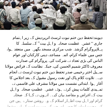
دیوبند:تحفظ دین ختم نبوت ٹرسٹ اترپردیش کے زیر اہتمام
جاری ’’عشرہ عظمت صحابہ و اہل بیت‘‘ کے سلسلہ کا
پہلاپروگرام گزشتہ شب مرکزی مسجد بگھرہ میں منعقد ہوا،
جس میں علماء کرام، ائمہ مساجد، دینی کارکنان اور عوام
الناس کی بڑی تعداد نے شرکت کی۔پروگرام کی صدارت
معروف ڈاکٹر شمیم الحسن کی، جبکہ نظامت کے فرائض مولانا
سہیل اختر رحیمی صدر تحفظ دین ختم نبوت ٹرسٹ نے انجام
دیے۔ تلاوت کلامِ پاک اور نعت رسول مقبول کے بعد اجلاس کا
آغاز ہوا۔ابتدائی نشست میں مولانا مشرف علی قاسمی نے
تمہیدی کلمات پیش کرتے ہوئے عشرہ عظمتِ صحابہ و اہل
بیت کے اغراض و مقاصد بیان کیے۔ انہوں نے کہا کہ صحابہ
کرام اور اہل بیت اطہار اسلام کے وہ روشن ستارے ہیں جن
کی محبت ایمان کا حصہ اور جن کی سیرت امت کے لیے مشعل