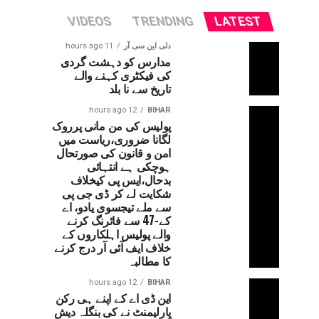
VIDEOS
TRENDING
LATEST
دلی این سی آر
11 hours ago
مدارس کو دہشت گردی
کی فیکٹری کہنے والے
تاریخ سے نا بلد
12 hours ago
BIHAR
پولیس کی من مانی پرروک
لگانا ضروری،ریاست میں
امن و قانون کی صورتحال
ہوچکی ہے انتہائی
بدحال،ایس پی کیخلاف
شکایت لے کر ڈی جی پی
سے ملے تیجسوی یادو، اے
کے-47 سے فائرنگ کرنے
والے پولیس اہلکاروں کے
خلاف ایف آئی آر درج کرنے
کا مطالبہ
12 hours ago
BIHAR
این ڈی اے کے اپنے ہی رکن
پارلیمنٹ نے کی بنگلہ دیش