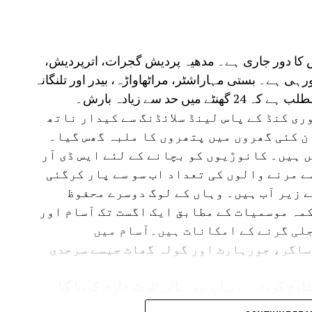
ش کا دور جاری ہے۔ مدھیہ پردیش گجرات، اترپردیش،
ارش ہورہی ہے۔ بستی مہاراشٹر، مراٹھاواڑہ، بیدر اور تلنگانہ
 حد سے زیادہ بارش۔
ی کنڈ کے پاس لینڈ سلائڈنگ سے کیدار ناتھ
ن کئی گھروں میں پتھروں کا ملبہ گھس گیا۔
 ہیں۔ کانوڑیوں کو بچانے کے لئے ایس ڈی آر
سے مرنے والوں کی تعداد اب سو سے پار کرگئی
ے زیر آب ہیں۔ وہاں کے لوگ دوسرے محفوظ
مہ موسمیات کے مطابق ایک اگست تک آسام اور
لی گرنے کے امکانات ہیں۔آسام میں
ساگر، جورہارٹ اور گولہ گھاٹ جیسے سرحدی
لوج کردی ہے یہاں بھی ہائی الرٹ جاری کردیا گیا ہے۔
مدھیہ پردیش میں بھی بارش کا الرٹ جاری کیا گیا ہے۔ وہاں کے 17 اضلع متاثر ہیں۔ یوپی ،