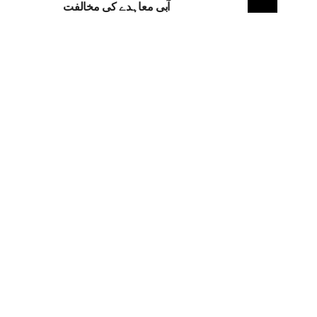
آبی معاہدے کی مخالفت