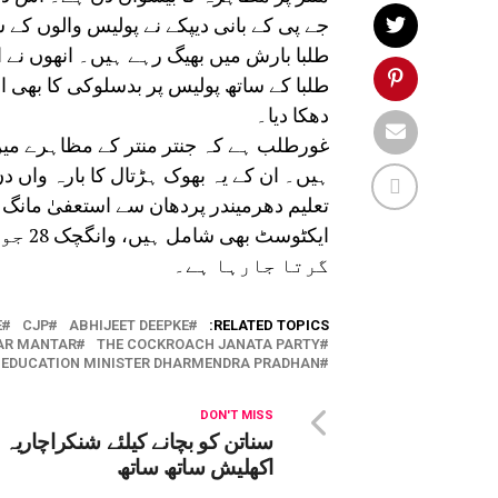
جے پی کے بانی دیپکے نے پولیس والوں کے س
طلبا بارش میں بھیگ رہے ہیں۔ انھوں نے ا
طلبا کے ساتھ پولیس پر بدسلوکی کا بھی الز
دھکا دیا۔
غورطلب ہے کہ جنتر منتر کے مظاہرے می
ہیں۔ ان کے یہ بھوک ہڑتال کا بارہ واں 
تعلیم دھرمیندر پردھان سے استعفیٰ ما
ایکٹو
گرتا جارہا ہے۔
E
CJP
ABHIJEET DEEPKE
RELATED TOPICS:
TAR MANTAR
THE COCKROACH JANATA PARTY
 EDUCATION MINISTER DHARMENDRA PRADHAN
DON'T MISS
سناتن کو بچانے کیلئے شنکراچاریہ ا
اکھلیش ساتھ ساتھ