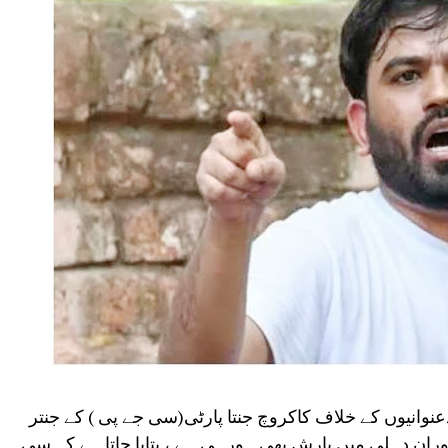
دعنوانیوں کے خلاف کاکروچ جنتا پارٹی(سی جے پی ) کے جنتر
ران دہلی میں بارش بھی ہورہی ہے ، بتایا جاتا ہے کہ سی