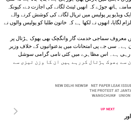
امنے ہاتھ جوڑے کہ انھیں ٹینٹ لگانے کی اجازت دے، کیونکہ
یک ویڈیو پر پولیس میں ترپال لگانے کی کوشش کرنے والے
ام لگایا، انھوں نے لکھا ہے کہ خاتون طلبا کو پولیس والوں نے
ں معروف سماجی خدمت گار وانگچک بھی بھوک ہڑتال پر
دن ہے۔ سی جے پی امتحانات میں بدعنوانیوں کے خلاف وزیر
نگ رہی ہے۔ اس مظاہرے میں کئی نامی گرامی سوشل
سٹ بھی شامل ہیں، وانگچک 28 جون سے بھوک ہڑتال کررہے ہیں ان کا وزن تیزی سے
NEW DELHI NEWS
NET PAPER LEAK ISSU
THE PROTEST AT JAN
WANGCHUK
UNION
UP NEXT
ور