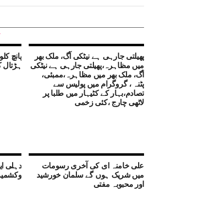
پھیلتی جارہی ہے نیٹکی آگ، ملک بھر
پانچ کل
میں مظاہرہ،پھیلتی جارہی ہے نیٹکی
ہڑتال ک
آگ، ملک بھر میں مظاہرہ،ممبئی،
پٹنہ ، گروگرام میں پولیس سے
تصادم،بہار کے کٹیہار میں طلبا پر
لاٹھی چارج ،کئی زخمی
علی خامنہ ای کی آخری رسومات
دہلی ای
میں شریک ہوں گے سلمان خورشید
وکشمیر 
اور محبوبہ مفتی