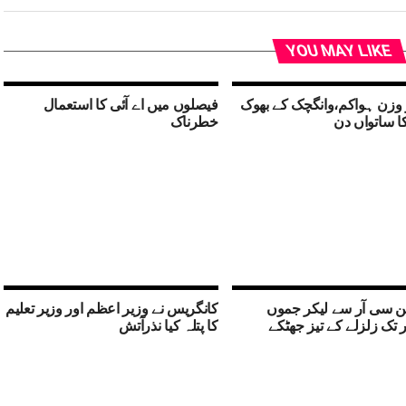
YOU MAY LIKE
و وزن ہواکم،وانگچک کے بھوک
فیصلوں میں اے آئی کا استعمال
ا ساتواں دن
خطرناک
ن سی آر سے لیکر جموں
کانگریس نے وزیر اعظم اور وزیر تعلیم
تک زلزلے کے تیز جھٹکے
کا پتلہ کیا نذرآتش