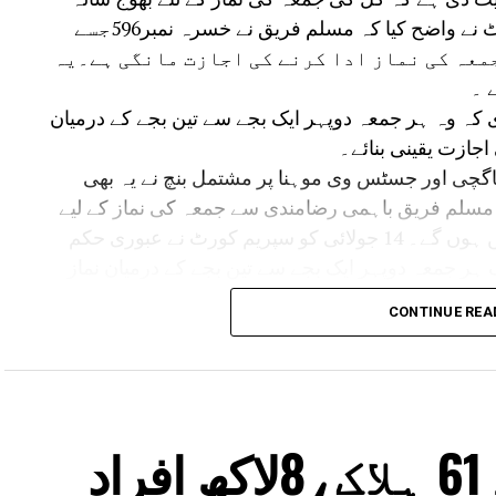
احاطہ کے بغل میں زمین فراہم کی جائے۔کورٹ نے واضح کیا کہ مسلم فریق نے خسرہ نمبر596جسے
معہ کی نماز ادا کرنے کی اجازت مانگی ہے۔یہ
 ۔
کہ وہ ہر جمعہ دوپہر ایک بجے سے تین بجے کے درمیان
اجازت یقینی بنائے۔
چی اور جسٹس وی موہنا پر مشتمل بنچ نے یہ بھی
سلم فریق باہمی رضامندی سے جمعہ کی نماز کے لیے
کسی متبادل مقام پر غور کرنے سے محروم نہیں ہوں گے۔ 14 جولائی کو سپریم کورٹ نے عبوری حکم
 ہر جمعہ دوپہر ایک بجے سے تین بجے کے درمیان نماز
 جگہ فراہم کی جائے۔بعد ازاں حاجی منیر احمد کی
CONTINUE REA
 کرتے ہوئے الزام لگایا کہ عدالت کے حکم پر عمل
بادل جگہ فراہم کی ہے وہ متنازع بھوج شالا کمپلیکس سے
 مؤقف تھا کہ نماز کے لیے ایسی جگہ دی جانی چاہیے جہاں
 ممکن ہو سکے۔
آسام میں سیلاب سے 61 ہلاک،8لاکھ افراد
 ہائی کورٹ نے اپنے فیصلے میں قرار دیا تھا کہ دھار ضلع میں
لیکس دراصل دیوی سرسوتی کا مندر ہے۔ اسی فیصلے