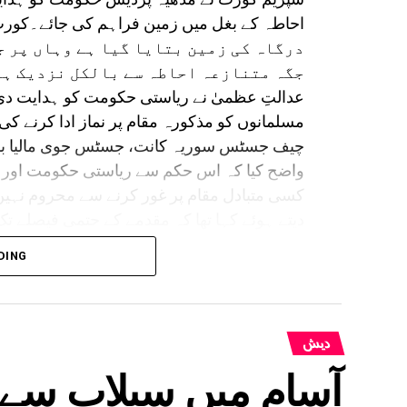
درگاہ کی زمین بتایا گیا ہے وہاں پر ج
جگہ متنازعہ احاطہ سے بالکل نزدیک ہے
عدالتِ عظمیٰ نے ریاستی حکومت کو ہدایت دی 
مسلمانوں کو مذکورہ مقام پر نماز ادا کرنے کی 
چیف جسٹس سوریہ کانت، جسٹس جوی مالیا باگ
واضح کیا کہ اس حکم سے ریاستی حکومت اور م
دیتے ہوئے کہا تھا کہ مقدمے کے حتمی فیصلے تک
کے لیے متنازع مقام سے متصل ایک علیحدہ کھلی
DING
قیادت میں مسلم فریق نے سپریم کورٹ سے رجوع
نہیں کیا گیا، کیونکہ ضلعی انتظامیہ نے جو مت
تقریباً 1.3 کلومیٹر دور ہے۔مسلم فریق کا
سے مسجد نظر آتی ہو، تاکہ نماز کی ادائیگی
دیش
واضح رہے کہ 15 مئی کو مدھیہ پردیش
واقع متنازع بھوج شالا-کمال مولہ مسجد کمپ