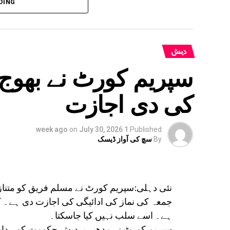
DING
بہار کے کئی اضلاع میں بھی انتظامیہ ا
دیش
سپریم کورٹ نے بھوج 
کی دی اجازت
on
July 30, 2026
1 week ago
Published
By
سچ کی آواز ڈیسک
نئی دہلی:سپریم کورٹ نے مسلم فریق کو متنا
جمعہ کی نماز کی ادائیگی کی اجازت دی ہے۔ 
ہے۔ اسے سلب نہیں کیا جاسکتا۔
سپریم کورٹ نے مدھیہ پردیش حکومت کو ہدایت