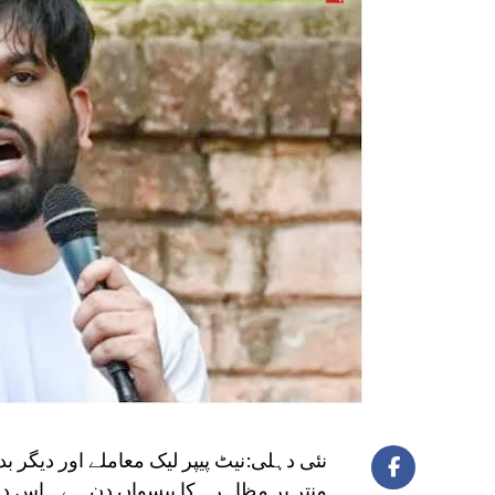
نئی دہلی:نیٹ پیپر لیک معاملے اور دیگر ب
منتر پر مظاہرہ کا بیسواں دن ہے۔ اس دو