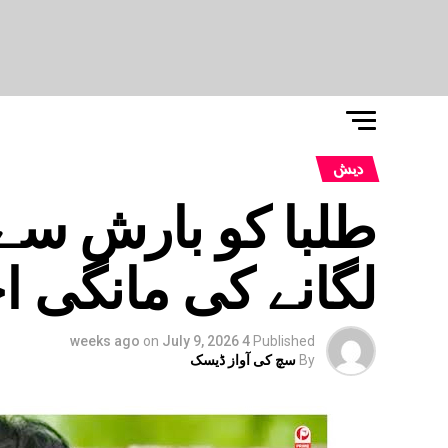
دیش
طلبا کو بارش سے ب
لگانے کی مانگی ا
on
July 9, 2026
4 weeks ago
Published
By
سچ کی آواز ڈیسک