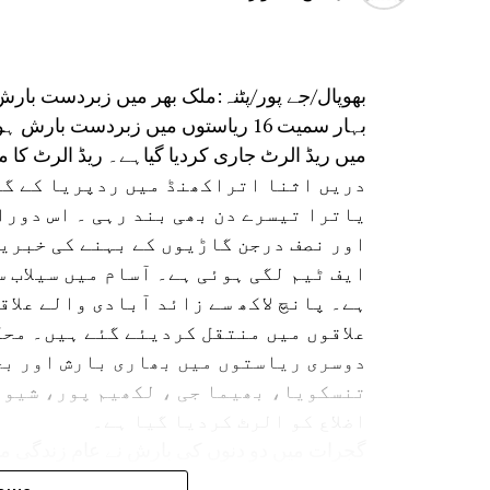
بھوپال/جے پور/پٹنہ:ملک بھر میں زبردست بار
بہار سمیت 16 ریاستوں میں زبردست ب
میں ریڈ الرٹ جاری کردیا گیاہے۔ ریڈ الرٹ کا مطلب ہے کہ 24 گھنٹے میں
دریں اثنا اتراکھنڈ میں ردپریا کے گور
یاترا تیسرے دن بھی بند رہی ۔ اس دورا
اور نصف درجن گاڑیوں کے بہنے کی خبریں
ایف ٹیم لگی ہوئی ہے۔ آسام میں سیلاب 
ہے۔ پانچ لاکھ سے زائد آبادی والے علاق
علاقوں میں منتقل کردیئے گئے ہیں۔ محک
دوسری ریاستوں میں بھاری بارش اور بج
تنسکویا، بھیما جی ، لکھیم پور، شیو 
اضلاع کو الرٹ کردیا گیا ہے۔
گجرات میں دو دنوں کی بارش نے عام زندگی مف