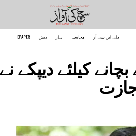
دلی این سی آر
محاسبہ
بہار
دیش
EPAPER
چانے کیلئے دیپکے نے
جازت