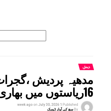
دیش
مدھیہ پردیش ،گجرات
16ریاستوں میں بھاری بارش
on
July 30, 2026
1 week ago
Published
By
سچ کی آواز ڈیسک