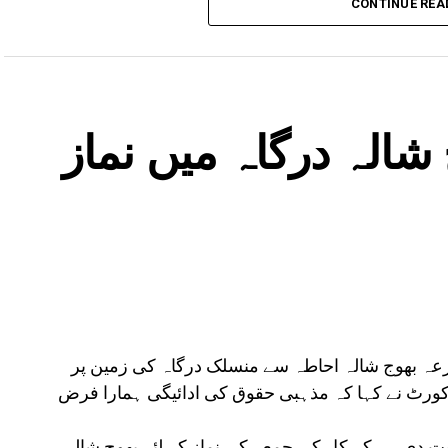
CONTINUE REA
لرٹ ہے۔
شالہ درگاہ میں نماز
زعہ بھوج شالہ احاطہ سے منسلک درگاہ کی زمین پر
کورٹ نے کہا کہ مذہبی حقوق کی ادائیگی ہمارا فرض
 دی ہے کہ کل کی جمعہ کی نماز کے لئے بھوج شالہ