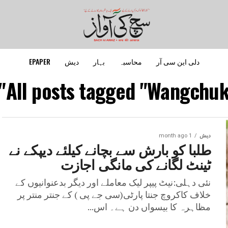
دلی این سی آر
محاسبہ
بہار
دیش
EPAPER
All posts tagged "Wangchuk
دیش
1 month ago
طلبا کو بارش سے بچانے کیلئے دیپکے نے
ٹینٹ لگانے کی مانگی اجازت
نئی دہلی:نیٹ پیپر لیک معاملے اور دیگر بدعنوانیوں کے
خلاف کاکروچ جنتا پارٹی(سی جے پی ) کے جنتر منتر پر
مظاہرہ کا بیسواں دن ہے۔ اس...