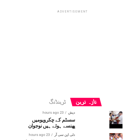
ADVERTISEMENT
تازہ ترین
ٹرینڈنگ
دیش
23 hours ago
سسٹم کے چکرویومیں
پھنسے ہوئے ہیں نوجوان
دلی این سی آر
23 hours ago