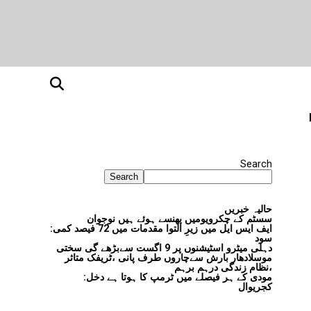
Search
Search
حالیہ خبریں
سسٹم کے چکرویومیں پھنسے ہوئے ہیں نوجوان
ایف ایس ایل میں زیرِ التوا مقدمات میں 72 فیصد کمی:
سود
دہلی میٹرو اسٹیشنوں پر 9 اگست سےبڑھے گی سختی
موسلادھار بارش سےچاروں طرف پانی ،ٹریفک متاثر
،نظام زندگی درہم برہم
مودی کے ہر فیصلے میں ٹرمپ کا ہوتا ہے دخل:
کجریوال