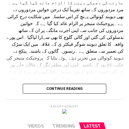
مارنے کی دھمکی دینے کا الزام عائد کیا گیا ہے ۔
مرد مزدوروں کے ساتھ تقریباً ایک درجن خواتین مزدوروں نے
بھی دیوبند کوتوالی پہنچ کر اس سلسلہ میں شکایت درج کرائی
ہے ۔پروجیکٹ منیجر پر الزام عائد کیا گیا ہے کہ خواتین
مزدوروں کی جانب سے اپنی اجرت مانگنے پر ان کے ساتھ
بدسلوکی کی گئی اور گالی گلوچ کا بھی سہارا لیاگیا ۔اس پورے
واقعہ کا تعلق دیوبند شوگر فیکٹر ی کے علاقہ میں ایک سڑک
کی تعمیر سے متعلق ہے ۔رنسورہ گائوں کے باشندہ پنکج نے
دیوبند کوتوالی میں تحریر دیتے ہوئے بتایا کہ پروجیکٹ منیجر کی
جانب تاج پور کے باشندہ امت اور مظفر نگر کے جاٹان خان پور
کے کئی باشندے راجو ،ارجن ،سمندر ،کالا،گوپی اور ننہا کے 1
؍لاکھ 56؍ ہزار روپے مزدوری کے باقی ہیں ۔تحریر میں بتایا
گیا ہے کہ 2؍ اگست کو اپنی مزدوری کی رقم مانگنے پر
CONTINUE READING
مذکورہ منیجر نے انہیں تقریباً 24؍ گھنٹے تک یرغمال
بنائے رکھا اور اس دوران بڑی بے رحمی کے ساتھ ان
کی پٹائی کی گئی ۔
ADVERTISEMENT
پنکج نے بتایا کہ یرغمال بنائے گئے مزدوروں کو بے رحمی سے
پیٹنے کے ساتھ ساتھ گالی گلوچ کی گئی اور آئندہ رقم کا مطالبہ
VIDEOS
TRENDING
LATEST
کرنے پر جان سے مارنے کی دھمکی دی گئی ہے ۔اس کے علاوہ