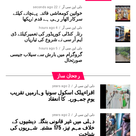
کلسٹھ گائوں کی باشندہ خواتین شملا،اندرا ،سویتا ،جسویری
دلی این سی آر
22 seconds ago
،موسم ،رینو ،مناکشی ،ریکھا ،پھولو اور نشٹھا سمیت دیگر
خواتین کومعاشی فائدہ پہنچانے کیلئے
سرکار اٹھار رہی ہے قدم :ریکھا
خواتین مزدوروں نے الزام عائد کرتے ہوئے کہا کہ ان کی مارچ
مہینہ کے تقریباً 42؍ ہزار روپے اور فی الحال کی جانے والی
دلی این سی آر
4 hours ago
رتلہ کنڈلی کوریڈور کی تعمیرکیلئے ڈی
11؍ دنوں کی مزدوری کے 56؍ ہزار روپے پروجیکٹ
ایم آر سی نے شروع کی تیاریاں
منیجر نے ادا نہیں کئے ۔خواتین مزدوروں کا کہنا
ہے کہ مزدوری کی رقم مانگنے پر ان کے ساتھ
دلی این سی آر
5 hours ago
گروگرام میں بارش سے سیلاب جیسی
بدسلوکی کی گئی اور گالیاں دی گئیں ۔پولیس نے
صورتحال
پروجیکٹ منیجر اور اس کے ساتھیوں کے خلاف ملنے
والے تحریر کی بنیاد پر معاملہ درج کرکے جانچ
رجحان ساز
شروع کردی ہے ۔
دلی این سی آر
2 years ago
اقراءپبلک اسکول سونیا وہارمیں تقریب
یومِ جمہوریہ کا انعقاد
دلی این سی آر
2 years ago
دہلی میں غیر قانونی بنگلہ دیشیوں کے
خلاف مہم تیز، 175 مشتبہ شہریوں کی
شناخت