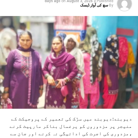
on
August 3, 2026
3 days ago
Published
By
سچ کی آواز ڈیسک
دیوبند:دیوبند میں سڑک کی تعمیر کے پروجیکٹ کے
منیجر پر مزدوروں کو یرغمال بناکر مارپیٹ کرنے
،مزدوری کی اجرت کی ادائیگی نہ کرنے اور جان سے