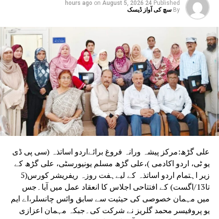
on
August 5, 2026
24 hours ago
Published
By
سچ کی آواز ڈیسک
علی گڑھ:مرکز پیشہ ورانہ فروغ برائےاردو اساتذہ (سی پی ڈی
یو ٹی، اردو اکادمی )،علی گڑھ مسلم یونیورسٹی، علی گڑھ کے
زیر اہتمام اردو اساتذہ کے لیےہفت روزہ ریفریشر کورس(5
تا13/اگست) کے افتتاحی اجلاس کا انعقاد عمل میں آیا۔جس
میں مہمان خصوصی کی حیثیت سے سابق وائس چانسلر،اے ایم
یو پروفیسر محمد گلریز نے شرکت کی۔جبکہ مہمان اعزازی