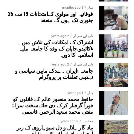
بہار
8 months ago
فوقانیہ اور مولوی کےامتحانات 19 سے 25
جنوری تک ہوں گے منعقد
دلی این سی آر
2 years ago
اشتراک کے امکانات کی تلاش میں ہ
±کائیدو،جاپان کے وفد کا جامعہ ملیہ
اسلامیہ کا دورہ
دلی این سی آر
2 years ago
جامعہ :ایران ۔ہندکے مابین سیاسی و
تہذیبی تعلقات پر پروگرام
بہار
1 year ago
حافظ محمد منصور عالم کے قاتلوں کو
فوراً گرفتار کرکے دی جائےسخت سزا :
مفتی محمد سعید الرحمن قاسمی
محاسبہ
2 years ago
بیاد گار ہلال و دل سیوہاروی کے زیر
اہتمام ساتواں آف لائن مشاعرہ