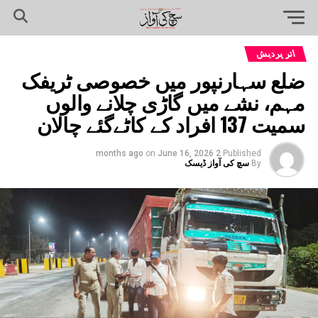
اتر پردیش
ضلع سہارنپور میں خصوصی ٹریفک
مہم، نشے میں گاڑی چلانے والوں
سمیت 137 افراد کے کاٹےگئے چالان
on
June 16, 2026
2 months ago
Published
By
سچ کی آواز ڈیسک