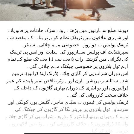
دیوبند:ضلع سہارنپور میں بڑھتے ہوئے سڑک حادثات پر قابو پانے
اور شہری علاقوں میں ٹریفک نظام کو بہتر بنانے کے مقصد سے
ٹریفک پولیس نے دو روزہ خصوصی مہم چلائی۔ سینئر
سپرنٹنڈنٹ آف پولیس سہارنپور کی ہدایت اور ایس پی ٹریفک
کی نگرانی میں گزشتہ رات 8 بجے سے 11 بجے تک ضلع کے تمام
اہم ٹول پلازوں پر خصوصی چیکنگ مہم چلائی گئی۔
اس دوران شراب پی کر گاڑی چلانے (ڈرنک اینڈ ڈرائیو)، ترمیم
شدہ سائلنسر، پریشر ہارن اور ہوٹر، ناقص نمبر پلیٹ، کم عمر
ڈرائیوروں اور نو انٹری کے دوران بھاری گاڑیوں کے داخلے کے
خلاف سخت کارروائی کی گئی۔
ٹریفک پولیس کی ٹیموں نے سیّدی ماجرا، گنیش پور، کولکی اور
سرساوہ ٹول پلازوں پر بیریئر لگا کر گاڑیوں کی چیکنگ کی۔
مہم کے دوران بریتھ اینالائزر کے ذریعے شراب پی کر گاڑی چلانے
والے30 ڈرائیوروں کے خلاف کارروائی کرتے ہوئے تین لاکھ روپے
جرمانہ عائد کیا گیا۔