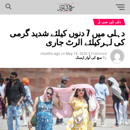
دلی این سی آر
دہلی میں 7 دنوں کیلئے شدید گرمی
کی لہرکیلئے الرٹ جاری
on
May 19, 2026
3 months ago
Published
By
سچ کی آواز ڈیسک