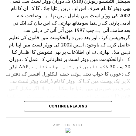
سپیشل انٹینسیو ریویژن (SIR) کے دوران ووٹر لسٹ سے کسی
بھی ووٹر کا نام صرف اس لیے نہیں ہٹایا جائے گا کہ ان کا نام
2002 کی ووٹر لسٹ میں شامل نہیں تھا۔ یہ وضاحت عام
آدمی پارٹی کے رہنما سومناتھ بھارتی کے اس بیان کے ایک دن
بعد سامنے آئی ہے جب 1997 میں آئی آئی ٹی دہلی سے
گریجویشن کرنے اور بعد میں دارالحکومت میں قانون کی تعلیم
حاصل کرنے کے باوجود، انہیں 2002 کی ووٹر لسٹ میں اپنا نام
نہیں ملا۔ بھارتی نے ان اطلاعات پر بھی تشویش کا اظہار کیا
کہ دارالحکومت میں ووٹر لسٹ پر نظرثانی کے عمل کے دوران
20 سے 30 لاکھ ناموں کو ہٹایا جا سکتا ہے۔AAP لیڈر
کے دعووں کا جواب دیتے ہوئے، چیف الیکٹورل آفیسر کے دفتر نے
X پر ایک پوسٹ میں کہا کہ ووٹر کا نام ڈرافٹ ووٹر لسٹ سے
صرف دو صورتوں میں ہٹایا جا سکتا ہے: پہلا، اگر مکمل گنتی
فارم 17 اگست کی آخری تاریخ تک جمع نہیں کرایا گیا
ہے۔ دوسرا، اگر کوئی شخص بطور ووٹر رجسٹر کرنے
CONTINUE READING
کے لیے نااہل پایا جاتا ہے۔
عہدیداروں نے کہا کہ جو ووٹر 2002 کی ووٹر لسٹ میں اپنے
نام نہیں پا سکتے وہ گنتی فارم بھرتے وقت اپنے والدین یا دادا
ADVERTISEMENT
دادی کے بارے میں معلومات فراہم کر سکتے ہیں۔ اگر یہ