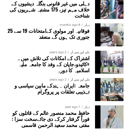
دہلی میں غیر قانونی بنگلہ دیشیوں کے
آئی آر (چاہے یہ 2002، 2003 یا 2005 میں تھا) فراہم کرنے
خلاف مہم تیز، 175 مشتبہ شہریوں کی
کی ضرورت ہوگی۔ انہوں نے مزید کہا کہ ایسے ووٹر
شناخت
اپنے والدین کے بارے میں موجودہ معلومات بھی
بہار
8 months ago
فراہم کر سکتے ہیں، بشرطیکہ ان کے والدین کی
فوقانیہ اور مولوی کےامتحانات 19 سے 25
حالت میں ایس آئی آر پہلے ہی کرایا گیا ہو۔
جنوری تک ہوں گے منعقد
دلی این سی آر
2 years ago
اشتراک کے امکانات کی تلاش میں ہ
±کائیدو،جاپان کے وفد کا جامعہ ملیہ
اسلامیہ کا دورہ
دلی این سی آر
2 years ago
جامعہ :ایران ۔ہندکے مابین سیاسی و
تہذیبی تعلقات پر پروگرام
بہار
1 year ago
حافظ محمد منصور عالم کے قاتلوں کو
فوراً گرفتار کرکے دی جائےسخت سزا :
مفتی محمد سعید الرحمن قاسمی