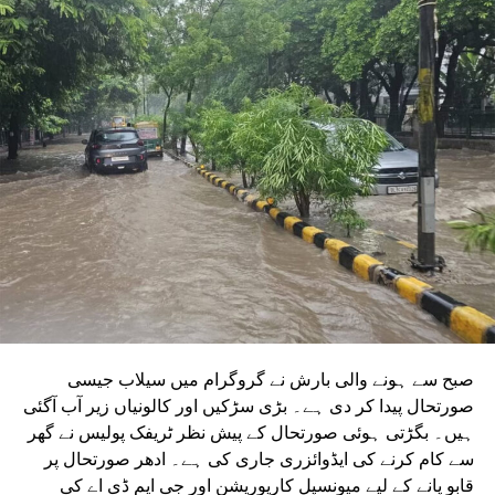
منظوری مل چکی ہے۔ مرکزی منظوری کے بعد، NMRC نے ان
دونوں راستوں پر کام شروع کرنے کے لیے تقریباً چھ ماہ قبل
ٹینڈر جاری کیا تھا۔ ٹینڈر کی آخری تاریخ میں دو بار توسیع کی
گئی۔ اب اس عمل کے لیے ایجنسی کا انتخاب کر لیا گیا ہے۔این
ایم آر سی کے عہدیداروں نے بتایا کہ دونوں راستوں پر کام
شروع کرنے کے لئے ایل این ٹی نامی ایجنسی کا انتخاب کیا گیا
ہے۔ یہ ایجنسی دونوں راستوں پر تعمیراتی کام کرے گی۔
دونوں راستوں پر سول کام کے لیے منتخب کردہ ایجنسی لارسن
اینڈ ٹوبرو (L&T) ہے۔ سول ورک کی تخمینہ لاگت 1,200 کروڑ
ہے۔اس لائن پر آٹھ اسٹیشن بنائے جائیں گے۔ ان میں
سیکٹر-38A بوٹینیکل گارڈن، سیکٹر-44، نوئیڈا آفس، سیکٹر-96،
سیکٹر-97، سیکٹر-105، سیکٹر-108، سیکٹر-93، اور پنچشیل
بوائز انٹر کالج شامل ہوں گے۔
صبح سے ہونے والی بارش نے گروگرام میں سیلاب جیسی
صورتحال پیدا کر دی ہے۔ بڑی سڑکیں اور کالونیاں زیر آب آگئی
ہیں۔ بگڑتی ہوئی صورتحال کے پیش نظر ٹریفک پولیس نے گھر
سے کام کرنے کی ایڈوائزری جاری کی ہے۔ ادھر صورتحال پر
قابو پانے کے لیے میونسپل کارپوریشن اور جی ایم ڈی اے کی