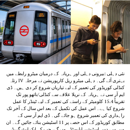
نئی دہلی :بیرونی دہلی اور ہریانہ کے درمیان میٹرو رابطے میں
بہتری آئے گی۔ دہلی میٹرو ریل کارپوریشن نے مرحلہ IV رتلہ
کنڈلی کوریڈور کی تعمیر کے لیے تیاریاں شروع کر دی ہیں۔ ڈی
ایم آر سی نے ہریانہ کے نریلا علاقے سے کنڈلی/ناتھو پور تک
تقریباً 15.4 کلومیٹر کے راستے کی تعمیر کے لیے ٹینڈر کا عمل
شروع کیا ہے۔ اس عمل کی تکمیل کے بعد اس سال کے آخر تک
راہداری کی تعمیر شروع ہو جائے گی۔ ڈی ایم آر سی کے
مطابق کوریڈور کے اس حصے پر 11 اسٹیشن بنائے جائیں گے۔ ان
میں سے دس اسٹیشن ایلیویٹڈ ہوں گے، جب کہ ایک ایٹ گریڈ،