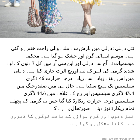
نئی دہلی :دہلی میں بارش سے ملنے والی راحت ختم ہو گئی
ہے۔ موسم انتہائی گرم اور خشک ہو گیا ہے۔ محکمہ
موسمیات نے آج سے دہلی اور این سی آر میں کل 7 دنوں کے لیے
شدید گرمی کی لہر کے لیے اورنج الرٹ جاری کیا ہے۔ دہلی
میں اس ہفتے زیادہ سے زیادہ درجہ حرارت 46 ڈگری
سیلسیس تک پہنچ سکتا ہے۔ حال ہی میں صفدرجنگ میں
43.4 ڈگری سیلسیس اور رج کے علاقے میں 44.6 ڈگری
سیلسیس درجہ حرارت ریکارڈ کیا گیا جس نے گرمی کے پچھلے
تمام ریکارڈ توڑ دیئے۔ صورتحال یہ ہے کہ
تیز دھوپ اور گرم ہواؤں کے باعث لوگوں کا گھروں
سے نکلنا مشکل ہو گیا ہے۔
RELATED TOPICS: