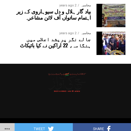
محاسبہ
2 years ago
بیاد گار ہلال و دل سیوہاروی کے زیر
اہتمام ساتواں آف لائن مشاعرہ
محاسبہ
2 years ago
جالے نگر پریشد اجلاس میں
ہنگامہ، 22 اراکین نے کیا بائیکاٹ
Copyright © 2025 Probitas News Network
TWEET
SHARE