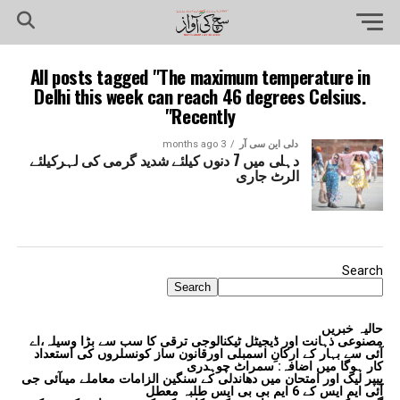
All posts tagged "The maximum temperature in
Delhi this week can reach 46 degrees Celsius.
Recently"
دلی این سی آر
3 months ago
دہلی میں 7 دنوں کیلئے شدید گرمی کی لہرکیلئے
الرٹ جاری
Search
Search
حالیہ خبریں
مصنوعی ذہانت اور ڈیجیٹل ٹیکنالوجی ترقی کا سب سے بڑا وسیلہ،اے
آئی سے بہار کے ارکانِ اسمبلی اورقانون ساز کونسلروں کی استعداد
کار ہوگا میں اضافہ: سمراٹ چوہدری
پیپر لیک اور امتحان میں دھاندلی کے سنگین الزامات معاملے میںآئی جی
آئی ایم ایس کے 6 ایم بی بی ایس طلبہ معطل