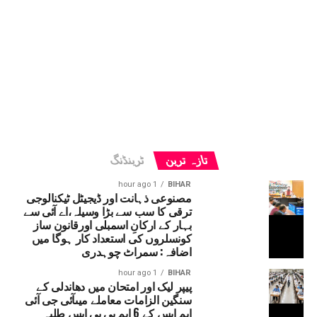
تازہ ترین
ٹرینڈنگ
1 hour ago
BIHAR
مصنوعی ذہانت اور ڈیجیٹل ٹیکنالوجی
ترقی کا سب سے بڑا وسیلہ،اے آئی سے
بہار کے ارکانِ اسمبلی اورقانون ساز
کونسلروں کی استعداد کار ہوگا میں
اضافہ: سمراٹ چوہدری
1 hour ago
BIHAR
پیپر لیک اور امتحان میں دھاندلی کے
سنگین الزامات معاملے میںآئی جی آئی
ایم ایس کے 6 ایم بی بی ایس طلبہ