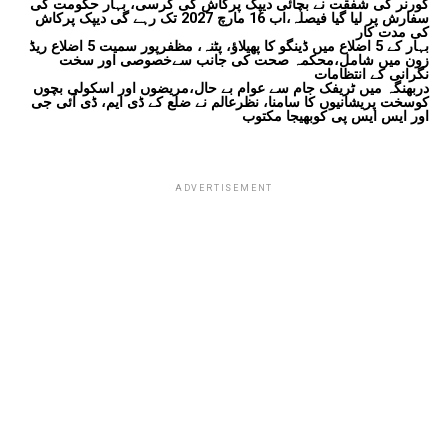
گورنر کی شفقت نے بچائی دیپک پرکاش کی کرسی، بہار حکومت کی
سفارش پر لیا گیا فیصلہ،اب 16 مارچ 2027 تک رہے گی دیپک پرکاش
کی مدت کار
بہار کے 5 اضلاع میں ڈینگو کا پھیلاؤ، پٹنہ، مظفرپور سمیت 5 اضلاع ریڈ
زون میں شامل،محکمہ صحت کی جانب سےخصوصی اور سخت
نگرانی کے انتظامات
دربھنگہ میں ٹریفک جام سے عوام بے حال،مریضوں اور اسکولی بچوں
کوسخت پریشانیوں کا سامنا، نظرعالم نے ضلع کے ڈی ایم، ڈی آئی جی
اور ایس ایس پی کوبھیجا مکتوب
ADVERTISEMENT