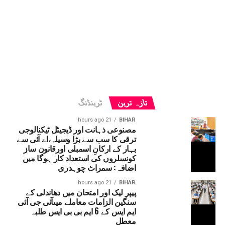
تازہ ترین
ٹرینڈنگ
21 hours ago
BIHAR
مصنوعی ذہانت اور ڈیجیٹل ٹیکنالوجی
ترقی کا سب سے بڑا وسیلہ،اے آئی سے
بہار کے ارکانِ اسمبلی اورقانون ساز
کونسلروں کی استعداد کار ہوگا میں
اضافہ: سمراٹ چوہدری
21 hours ago
BIHAR
پیپر لیک اور امتحان میں دھاندلی کے
سنگین الزامات معاملے میںآئی جی آئی
ایم ایس کے 6 ایم بی بی ایس طلبہ
معطل