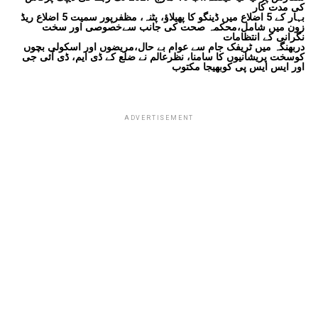
کی مدت کار
بہار کے 5 اضلاع میں ڈینگو کا پھیلاؤ، پٹنہ، مظفرپور سمیت 5 اضلاع ریڈ
زون میں شامل،محکمہ صحت کی جانب سےخصوصی اور سخت
نگرانی کے انتظامات
دربھنگہ میں ٹریفک جام سے عوام بے حال،مریضوں اور اسکولی بچوں
کوسخت پریشانیوں کا سامنا، نظرعالم نے ضلع کے ڈی ایم، ڈی آئی جی
اور ایس ایس پی کوبھیجا مکتوب
ADVERTISEMENT