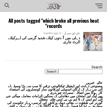
All posts tagged "which broke all previous heat
records"
دلی این سی آر
3 months ago
دہلی میں 7 دنوں کیلئے شدید گرمی کی لہرکیلئے
الرٹ جاری
Search
Search
حالیہ خبریں
مصنوعی ذہانت اور ڈیجیٹل ٹیکنالوجی ترقی کا سب سے بڑا وسیلہ،اے
آئی سے بہار کے ارکانِ اسمبلی اورقانون ساز کونسلروں کی استعداد
کار ہوگا میں اضافہ: سمراٹ چوہدری
پیپر لیک اور امتحان میں دھاندلی کے سنگین الزامات معاملے میںآئی جی
آئی ایم ایس کے 6 ایم بی بی ایس طلبہ معطل
گورنر کی شفقت نے بچائی دیپک پرکاش کی کرسی، بہار حکومت کی
سفارش پر لیا گیا فیصلہ،اب 16 مارچ 2027 تک رہے گی دیپک پرکاش