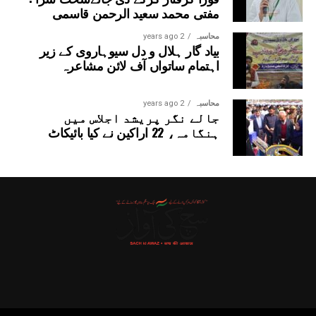
مفتی محمد سعید الرحمن قاسمی
محاسبہ
2 years ago
بیاد گار ہلال و دل سیوہاروی کے زیر
اہتمام ساتواں آف لائن مشاعرہ
محاسبہ
2 years ago
جالے نگر پریشد اجلاس میں
ہنگامہ، 22 اراکین نے کیا بائیکاٹ