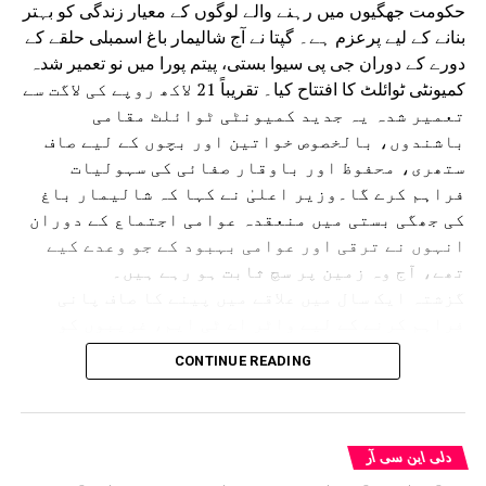
حکومت جھگیوں میں رہنے والے لوگوں کے معیار زندگی کو بہتر
بنانے کے لیے پرعزم ہے۔ گپتا نے آج شالیمار باغ اسمبلی حلقے کے
دورے کے دوران جی پی سیوا بستی، پیتم پورا میں نو تعمیر شدہ
کمیونٹی ٹوائلٹ کا افتتاح کیا۔ تقریباً 21 لاکھ روپے کی لاگت سے
تعمیر شدہ یہ جدید کمیونٹی ٹوائلٹ مقامی
باشندوں، بالخصوص خواتین اور بچوں کے لیے صاف
ستھری، محفوظ اور باوقار صفائی کی سہولیات
فراہم کرے گا۔وزیر اعلیٰ نے کہا کہ شالیمار باغ
کی جھگی بستی میں منعقدہ عوامی اجتماع کے دوران
انہوں نے ترقی اور عوامی بہبود کے جو وعدے کیے
تھے، آج وہ زمین پر سچ ثابت ہو رہے ہیں۔
گزشتہ ایک سال میں علاقے میں پینے کا صاف پانی
فراہم کرنے کے لیے واٹر اے ٹی ایم، غریبوں کو
سستا اور تغذیہ بخش کھانا فراہم کرنے کے لیے اٹل
CONTINUE READING
کینٹین، پانی کی نئی پائپ لائن، سی سی ٹی وی
کیمرے، اسٹریٹ لائٹس، نالیوں کی تعمیر اور جدید
کمیونٹی ٹوائلٹس جیسے متعدد ترقیاتی منصوبوں
کو مکمل کیا گیا ہے۔ اس کے ساتھ ہی 50 اضافی ٹوائلٹ
دلی این سی آر
سیٹوں کی تعمیر کا کام بھی جاری ہے۔انہوں نے کہا کہ دہلی