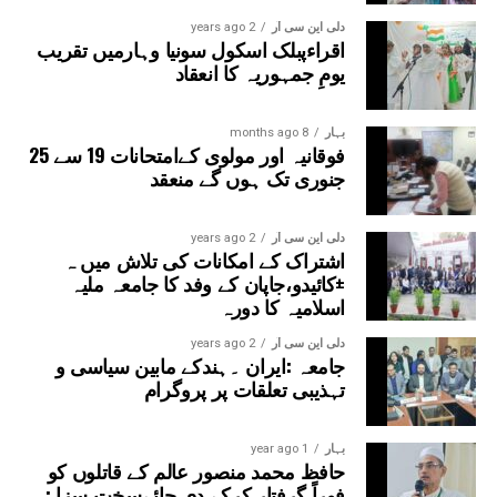
دلی این سی آر
2 years ago
اقراءپبلک اسکول سونیا وہارمیں تقریب
یومِ جمہوریہ کا انعقاد
بہار
8 months ago
فوقانیہ اور مولوی کےامتحانات 19 سے 25
جنوری تک ہوں گے منعقد
دلی این سی آر
2 years ago
اشتراک کے امکانات کی تلاش میں ہ
±کائیدو،جاپان کے وفد کا جامعہ ملیہ
اسلامیہ کا دورہ
دلی این سی آر
2 years ago
جامعہ :ایران ۔ہندکے مابین سیاسی و
تہذیبی تعلقات پر پروگرام
بہار
1 year ago
حافظ محمد منصور عالم کے قاتلوں کو
فوراً گرفتار کرکے دی جائےسخت سزا :