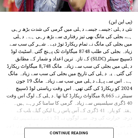
(پی این این)
نئی دہلی :جیسے جیسے دہلی میں گرمی کی شدت بڑھ رہی
ہے، بجلی کی مانگ بھی تیز رفتاری سے بڑھ رہی ہے۔ دہلی
میں بجلی کی مانگ نے تمام ریکارڈ توڑ دیے۔ شہر کی سب سے
زیادہ بجلی کی طلب 8748 میگاواٹ تک پہنچ گئی۔اسٹیٹ لوڈ
ڈسپیچ سینٹر (SLDC) کے تازہ ترین اعداد و شمار کے مطابق
دہلی میں بجلی کی سب سے زیادہ مانگ 8,748 میگاواٹ ریکارڈ
کی گئی۔ یہ دہلی کی تاریخ میں بجلی کی سب سے زیادہ مانگ
ہے۔ اس سے پہلے دہلی میں سب سے زیادہ مانگ 19 جون
2024 کو ریکارڈ کی گئی تھی۔ اس وقت ریاستی لوڈ ڈسپیچ
سینٹر نے 8,665 میگاواٹ ریکارڈ کیا تھا۔دہلی کے لوگ اس وقت
40 ڈگری سیلسیس سے زیادہ گرمی کا سامنا کر رہے ہیں۔
ہفتہ کو پارہ 41 ڈگری کے آس پاس رہا لیکن گیلے بلب کے
درجہ حرارت کی وجہ سے لوگوں نے 51 ڈگری سیلسیس تک
گرمی محسوس کی۔ گرمی اس قدر شدید ہے کہ گھروں اور
دفاتر میں ایئر کنڈیشنر اور کولرز کا استعمال
CONTINUE READING