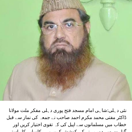
کم از کم درجہ حرارت کے برابر تھا۔ یہ پچھلے دو
سالوں میں ریکارڈ کیا گیا سب سے زیادہ کم سے کم
درجہ حرارت ہے۔
AS THE HEAT IN DELHI INCREASES
RELATED TOPICS:
UP NEX
ازہ ترین ووٹر لسٹ ایک مضبوط جمہوریت کی بنیاد:
یکھا
DON'T MISS
سلمان حسینی ندویؒ کی رحلت ملتِ اسلامیہ کا عظیم
علمی سانحہ
نئی دہلی:شاہی امام مسجد فتح پوری دہلی مفکر ملت مولانا
ڈاکٹر مفتی محمد مکرم احمد صاحب نے جمعہ کی نماز سے قبل
خطاب میں مسلمانوں سے اپیل کی کہ تقوی اختیار کریں اور
گناہوں سے دور رہنے کی کوشش کریں یہی کامیابی کا راستہ