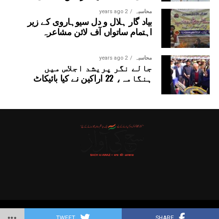
محاسبہ
2 years ago
بیاد گار ہلال و دل سیوہاروی کے زیر
اہتمام ساتواں آف لائن مشاعرہ
محاسبہ
2 years ago
جالے نگر پریشد اجلاس میں
ہنگامہ، 22 اراکین نے کیا بائیکاٹ
Copyright © 2025 Probitas News Network
TWEET
SHARE