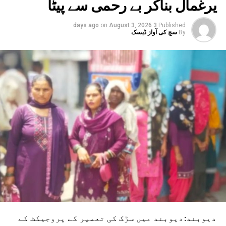
یرغمال بناکر بے رحمی سے پیٹا
on
August 3, 2026
3 days ago
Published
By
سچ کی آواز ڈیسک
دیوبند:دیوبند میں سڑک کی تعمیر کے پروجیکٹ کے