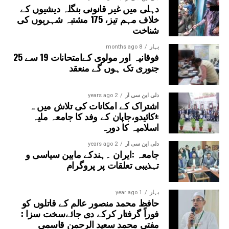
دہلی میں غیر قانونی بنگلہ دیشیوں کے
خلاف مہم تیز، 175 مشتبہ شہریوں کی
شناخت
بہار
8 months ago
فوقانیہ اور مولوی کےامتحانات 19 سے 25
جنوری تک ہوں گے منعقد
دلی این سی آر
2 years ago
اشتراک کے امکانات کی تلاش میں ہ
±کائیدو،جاپان کے وفد کا جامعہ ملیہ
اسلامیہ کا دورہ
دلی این سی آر
2 years ago
جامعہ :ایران ۔ہندکے مابین سیاسی و
تہذیبی تعلقات پر پروگرام
بہار
1 year ago
حافظ محمد منصور عالم کے قاتلوں کو
فوراً گرفتار کرکے دی جائےسخت سزا :
مفتی محمد سعید الرحمن قاسمی