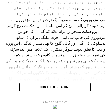
منیجر پر مزدوروں کو یرغمال بناکر مارپیٹ کرنے
،مزدوری کی اجرت کی ادائیگی نہ کرنے اور جان سے
مارنے کی دھمکی دینے کا الزام عائد کیا گیا ہے ۔
مرد مزدوروں کے ساتھ تقریباً ایک درجن خواتین مزدوروں نے
بھی دیوبند کوتوالی پہنچ کر اس سلسلہ میں شکایت درج کرائی
ہے ۔پروجیکٹ منیجر پر الزام عائد کیا گیا ہے کہ خواتین
مزدوروں کی جانب سے اپنی اجرت مانگنے پر ان کے ساتھ
بدسلوکی کی گئی اور گالی گلوچ کا بھی سہارا لیاگیا ۔اس پورے
واقعہ کا تعلق دیوبند شوگر فیکٹر ی کے علاقہ میں ایک سڑک
کی تعمیر سے متعلق ہے ۔رنسورہ گائوں کے باشندہ پنکج نے
دیوبند کوتوالی میں تحریر دیتے ہوئے بتایا کہ پروجیکٹ منیجر کی
جانب تاج پور کے باشندہ امت اور مظفر نگر کے جاٹان خان پور
کے کئی باشندے راجو ،ارجن ،سمندر ،کالا،گوپی اور ننہا کے 1
؍لاکھ 56؍ ہزار روپے مزدوری کے باقی ہیں ۔تحریر میں بتایا
گیا ہے کہ 2؍ اگست کو اپنی مزدوری کی رقم مانگنے پر
CONTINUE READING
مذکورہ منیجر نے انہیں تقریباً 24؍ گھنٹے تک یرغمال
بنائے رکھا اور اس دوران بڑی بے رحمی کے ساتھ ان
کی پٹائی کی گئی ۔
ADVERTISEMENT
پنکج نے بتایا کہ یرغمال بنائے گئے مزدوروں کو بے رحمی سے