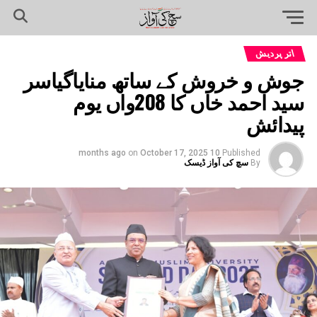
اتر پردیش
جوش و خروش کے ساتھ منایاگیاسر
سید احمد خاں کا 208واں یوم
پیدائش
on
October 17, 2025
10 months ago
Published
By
سچ کی آواز ڈیسک