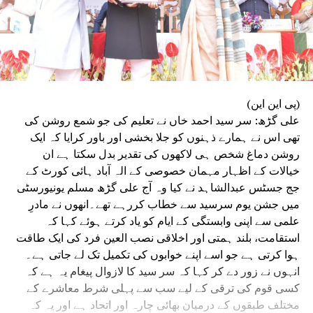
(پی این این)
علی گڑھ: سر سید احمد خاں نے تعلیم کی جو شمع روشن کی
تھی اس نے ہمارے ذہنوں کو جلا بخشی اور باور کرایا کہ ایک
روشن دماغ شخص ہی لاکھوں کی تقدیر بدل سکتا ہے ان
خیالات کے اظہار مہمان خصوصی کے الہ آباد ہائی کورٹ کے
جج جسٹس عبدالشاہد نے کیا وہ آج علی گڑھ مسلم یونیورسٹی
میں جشن یوم سرسید سے خطاب کررہے تھے۔انھوں نے مادرِ
علمی سے اپنی وابستگی کے ایام کو یاد کرتے ہوئے کہا کہ
استقامت، بلند ہمتی اور اخلاقی نصب العین فرد کی ایک طاقت
ہوا کرتی ہے جو اسے اپنے خوابوں کی تکمیل تک لے جاتی ہے۔
انہوں نے زور دے کر کہا کہ سر سید کا لازوال پیغام یہ ہے کہ
کسی قوم کی ترقی کے لیے سب سے پہلی شرط معاشرے کے
مختلف طبقوں کے درمیان بھائی چارہ اور اتحاد ہے اور یہ کہ