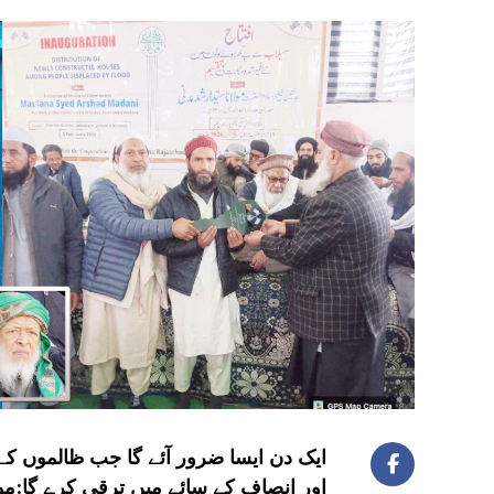
ایک دن ایسا ضرور آئے گا جب ظالموں کے 
اور انصاف کے سائے میں ترقی کرے گا:مول