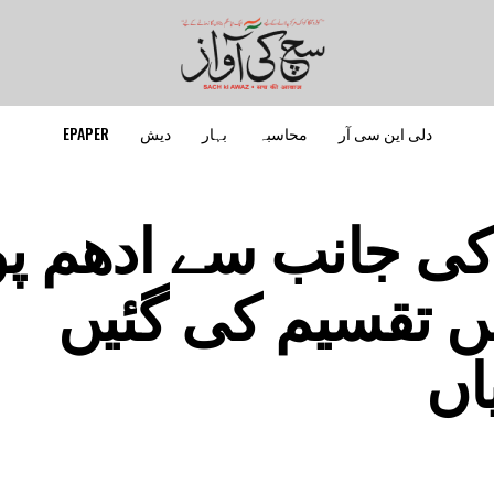
دلی این سی آر
محاسبہ
بہار
دیش
EPAPER
کی جانب سے ادھم پو
ں تقسیم کی گئیں