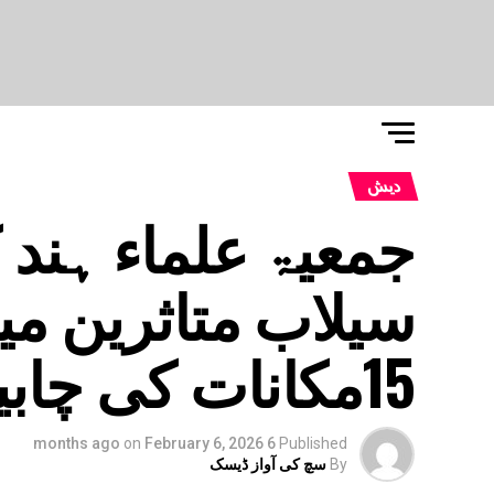
دیش
جمعیۃ علماء ہند 
سیلاب متاثرین می
15مکانات کی چابیاں
on
February 6, 2026
6 months ago
Published
By
سچ کی آواز ڈیسک