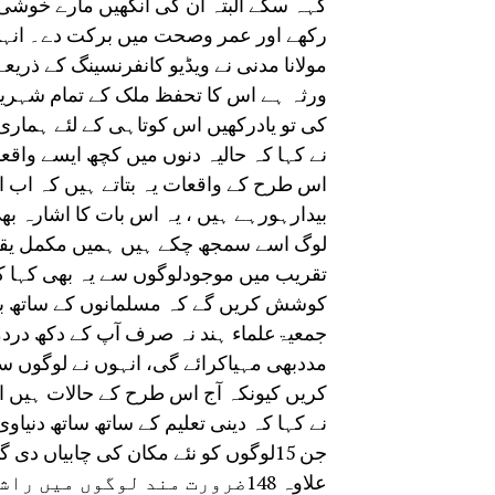
کہہ سکے البتہ ان کی آنکھیں مارے خوشی س
رکھے اور عمر وصحت میں برکت دے۔ انہو
مولانا مدنی نے ویڈیو کانفرنسینگ کے ذر
ورثہ ہے اس کا تحفظ ملک کے تمام شہریو
کی تو یادرکھیں اس کوتاہی کے لئے ہماری
نے کہا کہ حالیہ دنوں میں کچھ ایسے واقع
اس طرح کے واقعات یہ بتاتے ہیں کہ اب
بیدارہورہے ہیں ، یہ اس بات کا اشارہ ب
لوگ اسے سمجھ چکے ہیں ہمیں مکمل یقین
تقریب میں موجودلوگوں سے یہ بھی کہا ک
کوشش کریں گے کہ مسلمانوں کے ساتھ براد
جمعیۃعلماء ہند نہ صرف آپ کے دکھ در
مددبھی مہیاکرائے گی، انہوں نے لوگوں سے
کریں کیونکہ آج اس طرح کے حالات ہیں ا
نے کہا کہ دینی تعلیم کے ساتھ ساتھ دنی
جن 15لوگوں کو نئے مکان کی چابیاں 
علاوہ 148ضرورت مند لوگوں می