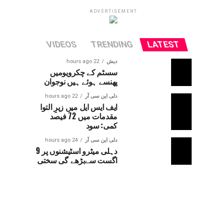
ADVERTISEMENT
VIDEOS
TRENDING
LATEST
دیش
22 hours ago
سسٹم کے چکرویومیں
پھنسے ہوئے ہیں نوجوان
دلی این سی آر
22 hours ago
ایف ایس ایل میں زیرِ التوا
مقدمات میں 72 فیصد
کمی: سود
دلی این سی آر
24 hours ago
دہلی میٹرو اسٹیشنوں پر 9
اگست سےبڑھے گی سختی