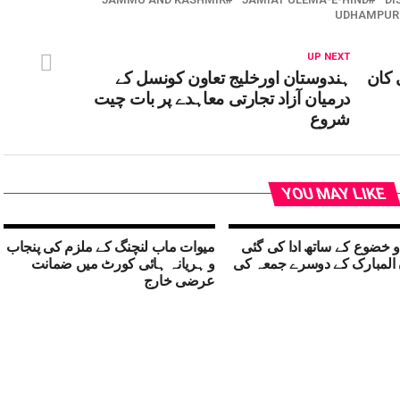
UDHAMPUR 
UP NEXT
 کان
ہندوستان اورخلیج تعاون کونسل کے
درمیان آزاد تجارتی معاہدے پر بات چیت
شروع
YOU MAY LIKE
 خضوع کے ساتھ ادا کی گئی
میوات ماب لنچنگ کے ملزم کی پنجاب
المبارک کے دوسرے جمعہ کی
و ہریانہ ہائی کورٹ میں ضمانت
عرضی خارج