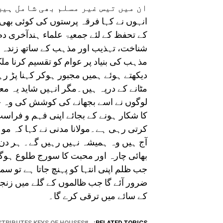
ان میں تیس غیر مسلم بھی شامل ہیں
انہوں نے کہا فرقہ پرستوں کی کوئی بھی
کے تحفظ کے لئے جمعیۃ علماء ہندآخری دم
شناخت، تہذیب اور مذہب کے ساتھ زندہ رہ
مذہب کی بنیاد پر عوام کو تقسیم کرنا م
دیکھتے ہوئے ہمیں مجبور ہوکر کہنا پڑ ر
مٹانے کے درپہ ہیں۔مگر انہیں شاید یہ معل
لوگوں نے اسے بجھانے کی کوشش کی وہ خو
کا شکار ہونے کے بجائے اپنی فہم و فراست
کرتی رہی ہے۔مولانا مدنی نے کہا کہ م
آج ہیں وہ ہمیشہ نہیں رہیں گے۔ ہر دن ک
بھائی چارہ اور محبت کا سورج طلوع ہوگا
جب ظلم اپنی انتہا کو پہنچ جاتا ہے تو س
ضرور آئے گا جب ظالموں کے گلے میں زنجیر
کے سائے میں ترقی کرے گا۔
STRIBUTES KEYS OF HOUSES
RELATED TOPICS: