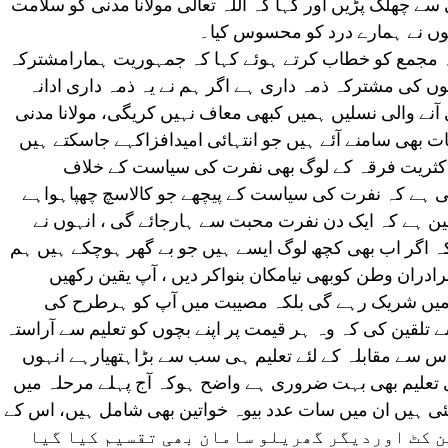
ے چھلک پڑیں اور کہا کہ اللہ تعالی مولانا مدنی کو سلامت
ں نے ہمارے درد کو محسوس کیا۔
یعہ مجمع کو خطاب کرتے ہوئے کہا کہ جمہوریت ہمارامشترکہ
ں کی مشترکہ ذمہ داری ہے اگر ہم نے یہ ذمہ داری ادانہ
 آنے والی نسلیں ہمیں کبھی معاف نہیں کریگی، مولانا مدنی
ات بھی سامنے آئے ہیں جو انتہائی امیدافزاکہے جاسکتے ہیں
 اکثریت فرقہ کے لوگ بھی نفرت کی سیاست کے خلاف
ھی ہے کہ نفرت کی سیاست کے پیچھے جو کالاسچ چھپاہواہے
 ہے کہ ایک دن نفرت محبت سے ہارجائے گی ، انہوں نے
ہ اگر اب بھی کچھ لوگ ایسے ہیں جو بے گھر ہوچکے ہیں ہم
ران وطن کوبھی نیامکان بنواکر دیں ، آپ یقین رکھیں
دمیں شریک رہے گی بلکہ مصیبت میں آپ کو ہرطرح کی
 تلقین کی کہ وہ ہر قیمت پر اپنے بچوں کو تعلیم سے آراستہ
س سے مقابلہ کے لئے تعلیم ہی سب سے بڑاہتھیارہے انہوں
اوی تعلیم بھی بہت ضروری ہے واضح ہوکہ آج پہلے مرحلہ میں
دی گئی ہیں ان میں سات عدد بیوہ خواتین بھی شامل ہیں، اس کے
ں راشن کٹ اوردیگر گھریلو سامان بھی تقسیم کیا گیا