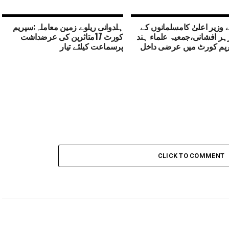
ے وزیر اعلیٰ کامسلمانوں کے
ہلدوانی ریلوے زمین معاملہ:سپریم
ر افشانی،جمعیۃ علماء ہند
کورٹ 17متاثرین کی عرضداشت
یم کورٹ میں عرضی داخل
پرسماعت کیلئے تیار
CLICK TO COMMENT