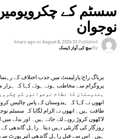
سسٹم کے چکرویومیں 
نوجوان
on
August 8, 2026
22 hours ago
Published
By
سچ کی آواز ڈیسک
پریاگ راج:پارلیمنٹ میں حذب اختلاف کے رہنما
ہندوستان کا نظام نوجوانوں کو چکرویو
انھوں نے کہا کہ ہندوستان کے پاس چالیس کر
طاقت ہیں۔ انھوں نے الزام لگایا کہ سسٹم نوجو
لاکھوں کروڑ روپے لئے جاتے ہیں۔ اور بدلے میں
روزگار کی گارنٹی نہیں دیتا۔ راہل گاندھی کے سا
ہیں۔ اس سے قبل راہل گاندھی ائیر پورٹ سے 