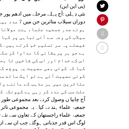
(پی این این)
دوران سیلاب
ہوئے صدر جمعیۃ علماء ہند مولانا 
سیلاب کی وجہ سے آئی تباہی پر کہا
فیصلے پہ سر تسلیم خم کرتے ہیں۔کی
ہے جو ہر پریشانی کا مداوا کر سکت
اس کے خدام اور اس کی شاخیں تا بح
کہا کہ کوئی بھی مصیبت یہ پوچھ کر
کوئی مصیبت آتی ہے تو ایک ساتھ سب
متاثرین میں ہر مذہب کے ماننے وال
ملت سب کی مدد کر رہی ہے کیونکہ ک
آج چابیا ں وصول کرنے بعد مجموعی طور پر
جمعیۃ علماء راجستھان کے تعاون سے نئے
لوگ اس قدر جذباتی ہوگئے جب ان سے ان 