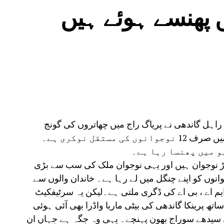
پھنسے ہوئے ہیں
 راہل گاندھی نے پریاگ راج میں چھاتروں کی گونج
پروگرام سے مخاطب ہوتے ہوئے کہا کہ ہزار میں صرف 12 نوجوانوں کی مستقل نوکری ہے۔
 میں پھنسا رہا ہے۔
وڑ نوجوان ہیں اور یہی نوجوان ملک کی سب سے بڑی
انوں کو اپنے چنگل میں لے رہا ہے۔ خاندان والوں سے
 ایم اے ، بی اے کی ڈگری ملتی ہے۔لیکن یہ سرٹیفکیٹ
تھ پرینکا گاندھی کی بیٹی ماریا واڈرا بھی آئی ہوئی
سیدھے سوراج بھون پہنچے۔ یہی وہ جگہ ہے جہاں ان