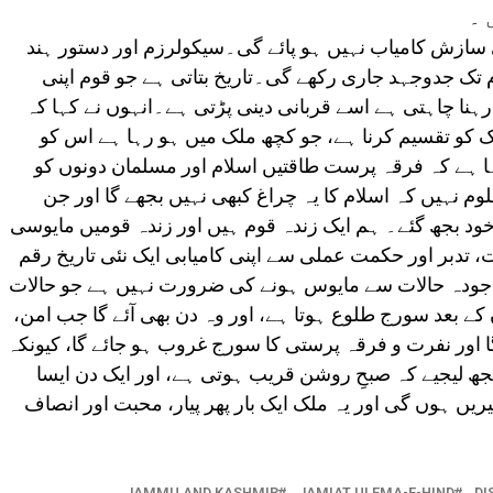
 ۔
 سازش کامیاب نہیں ہو پائے گی۔سیکولرزم اور دستور ہند
 تک جدوجہد جاری رکھے گی۔تاریخ بتاتی ہے جو قوم اپنی
نا چاہتی ہے اسے قربانی دینی پڑتی ہے۔انہوں نے کہا کہ
لک کو تقسیم کرنا ہے، جو کچھ ملک میں ہو رہا ہے اس کو
ہا ہے کہ فرقہ پرست طاقتیں اسلام اور مسلمان دونوں کو
وم نہیں کہ اسلام کا یہ چراغ کبھی نہیں بجھے گا اور جن
د بجھ گئے۔ ہم ایک زندہ قوم ہیں اور زندہ قومیں مایوسی
، تدبر اور حکمت عملی سے اپنی کامیابی ایک نئی تاریخ رقم
و جودہ حالات سے مایوس ہونے کی ضرورت نہیں ہے جو حالات
ے بعد سورج طلوع ہوتا ہے، اور وہ دن بھی آئے گا جب امن،
 اور نفرت و فرقہ پرستی کا سورج غروب ہو جائے گا، کیونکہ
مجھ لیجیے کہ صبحِ روشن قریب ہوتی ہے، اور ایک دن ایسا
یں ہوں گی اور یہ ملک ایک بار پھر پیار، محبت اور انصاف
JAMMU AND KASHMIR
JAMIAT ULEMA-E-HIND
DI