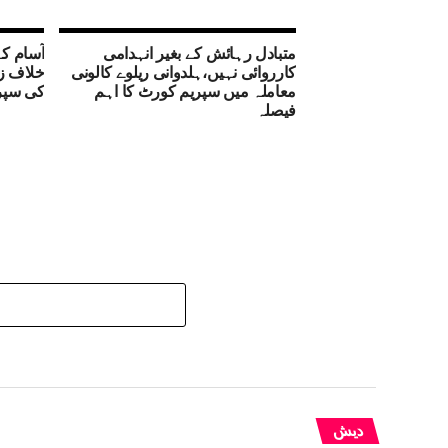
متبادل رہائش کے بغیر انہدامی
آسام ک
کارروائی نہیں،ہلدوانی ریلوے کالونی
خلاف زہ
معاملہ میں سپریم کورٹ کا اہم
کی سپر
فیصلہ
دیش