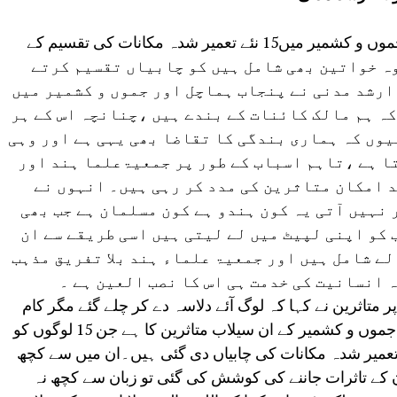
نئی دہلی :آج پہلے مرحلے میں ادھم پور جموں و کشمیر میں15 نئے تعمیر شدہ مکانات کی تقسیم کے
 متاثرین جن میں 7 عدد بیوہ خواتین بھی شامل ہیں کو چابیاں تقسیم کرتے
ارشد مدنی نے پنجاب ہماچل اور جموں و کشمیر میں
 کہ ہم مالک کائنات کے بندے ہیں ،چنانچہ اس کے ہر
وں کہ ہماری بندگی کا تقاضا بھی یہی ہے اور وہی
ا ہے ،تاہم اسباب کے طور پر جمعیۃعلما ہند اور
د امکان متاثرین کی مدد کر رہی ہیں۔ انہوں نے
 نہیں آتی یہ کون ہندو ہے کون مسلمان ہے جب بھی
 کو اپنی لپیٹ میں لے لیتی ہیں اسی طریقے سے ان
ے شامل ہیں اور جمعیۃ علماء ہند بلا تفریق مذہب
ہ انسانیت کی خدمت ہی اس کا نصب العین ہے ۔
 متاثرین نے کہا کہ لوگ آئے دلاسہ دے کر چلے گئے مگر کام
جمعیۃ علماء ہند نے کیا۔ یہ مجموعی تاثر جموں و کشمیر کے ان سیلاب متاثرین کا ہے جن 15 لوگوں کو
 تعمیر شدہ مکانات کی چابیاں دی گئی ہیں۔ان میں سے کچھ
کے تاثرات جاننے کی کوشش کی گئی تو زبان سے کچھ نہ