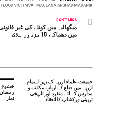
FLOOD VICTIMS
MAULANA ARSHAD MADANI
DON'T MISS
میگھالیہ میں کوئلے کی غیر قانونی
میں دھماکہ، 10 مزدور ہلاک
جمیعت علماء ارریہ کے زیر اہتمام
خشوع و
ارریہ میں ضلع کے اربابِ مکاتب و
رمضان 
مدارس کے لئے منفرد اور تاریخی
نماز
تربیتی ورکشاپ کا انعقاد۔