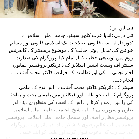
(پی این این)
نئی دہلی :انڈیا عرب کلچر سینٹر، جامعہ ملیہ اسلامیہ نے
’دورجاہلیہ سے قانونی اصلاحات تک:اسلامی قانونی اور مسلم
خواتین کی تبدیل ہوتی حالت‘ کے موضوع پرسینٹر کے کانفرنس
روم میں توسیعی خطبے کا اہتمام کیا۔پروگرام کی صدارت
سینٹر آف ویسٹ ایشین اسٹڈیز کے ڈائریکٹر پروفیسر ہمایوں
اختر نجمی نے کی اور نظامت کے فرائض ڈاکٹر محمد آفتاب نے
انجام دیے۔
سینٹر کے ڈائریکٹر،ڈاکٹر محمد آفتاب نے اس نوع کے علمی
پروگرام کے لیے جو طلبہ اور فیکلٹیز میں بامعنی بحث و مباحثے
کی راہیں ہموار کرتا ہے اس کے انعقاد کی منظوری دینے اور
تعاون و سرپرستی کے لیے شیخ الجامعہ،جامعہ ملیہ اسلامیہ
پروفیسر مظہر آصف اور مسجل جامعہ ملیہ اسلامیہ پروفیسر
محمد مہتاب عالم رضوی کا شکریہ ادا کیا۔انہوں نے پروگرام
کی صدارت کی دعوت قبول کرنے اور طلبہ کو اپنے علمی