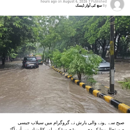
on
August 6, 2026
7 hours ago
Published
لائن کو پھیلانے اور میٹرو کو سیکٹر-142 سے بوٹینیکل گارڈن اور
By
سچ کی آواز ڈیسک
گریٹر نوئیڈا ڈپو سے بوڈاکی روٹس پر چلانے کے منصوبے جاری
ہیں۔ ان دونوں راستوں کو اتر پردیش کی کابینہ سے بھی
منظوری مل چکی ہے۔ مرکزی منظوری کے بعد، NMRC نے ان
دونوں راستوں پر کام شروع کرنے کے لیے تقریباً چھ ماہ قبل
ٹینڈر جاری کیا تھا۔ ٹینڈر کی آخری تاریخ میں دو بار توسیع کی
گئی۔ اب اس عمل کے لیے ایجنسی کا انتخاب کر لیا گیا ہے۔این
ایم آر سی کے عہدیداروں نے بتایا کہ دونوں راستوں پر کام
شروع کرنے کے لئے ایل این ٹی نامی ایجنسی کا انتخاب کیا گیا
ہے۔ یہ ایجنسی دونوں راستوں پر تعمیراتی کام کرے گی۔
دونوں راستوں پر سول کام کے لیے منتخب کردہ ایجنسی لارسن
اینڈ ٹوبرو (L&T) ہے۔ سول ورک کی تخمینہ لاگت 1,200 کروڑ
ہے۔اس لائن پر آٹھ اسٹیشن بنائے جائیں گے۔ ان میں
سیکٹر-38A بوٹینیکل گارڈن، سیکٹر-44، نوئیڈا آفس، سیکٹر-96،
سیکٹر-97، سیکٹر-105، سیکٹر-108، سیکٹر-93، اور پنچشیل
بوائز انٹر کالج شامل ہوں گے۔
صبح سے ہونے والی بارش نے گروگرام میں سیلاب جیسی
صورتحال پیدا کر دی ہے۔ بڑی سڑکیں اور کالونیاں زیر آب آگئی