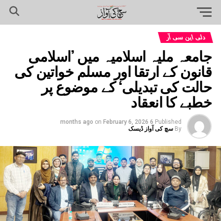
دلی این سی آر
جامعہ ملیہ اسلامیہ میں ’اسلامی
قانون کے ارتقا اور مسلم خواتین کی
حالت کی تبدیلی‘ کے موضوع پر
خطبے کا انعقاد
on
February 6, 2026
6 months ago
Published
By
سچ کی آواز ڈیسک