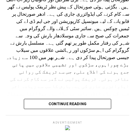
ہیں۔ بگڑتی ہوئی صورتحال کے پیش نظر ٹریفک پولیس نے گھر
سے کام کرنے کی ایڈوائزری جاری کی ہے۔ ادھر صورتحال پر
قابو پانے کے لیے میونسپل کارپوریشن اور جی ایم ڈی اے کی
ٹیمیں چوکس ہیں۔سائبر سٹی کہلانے والے گروگرام میں
جمعرات کی صبح سے جاری موسلادھار بارش کی وجہ سے
شہر کی رفتار مکمل طور پر تھم گئی ہے۔ مسلسل بارش نے
گروگرام کی اہم سڑکوں اور رہائشی علاقوں میں سیلاب
جیسی صورتحال پیدا کر دی ہے۔ شہر بھر میں 100 سے زیادہ
بڑے چوراہوں، سڑکوں اور نشیبی علاقوں میں پانی
جمع ہونے کی اطلاع ملی، جس سے ٹریفک کی روانی
متاثر ہوئی۔ ٹریفک پولیس نے گھر سے کام کرنے کی
ایڈوائزری جاری کی ہے۔بارش کا سب سے زیادہ اثر
شہر کے بڑے انڈر پاسز پر پڑا ہے۔ میڈانتا ہسپتال
سے دہلی کی طرف جانے والا انڈر پاس کئی فٹ پانی سے
CONTINUE READING
بھر گیا۔ ایک گاڑی رک گئی اور پانی بھرنے میں
پھنس گئی۔ اسی طرح سرائے الوردی ریلوے انڈر پاس
مکمل طور پر زیر آب آ گیا جس سے گاڑیوں کی
ADVERTISEMENT
آمدورفت مکمل طور پر متاثر ہوئی۔ ڈرائیورز اپنی