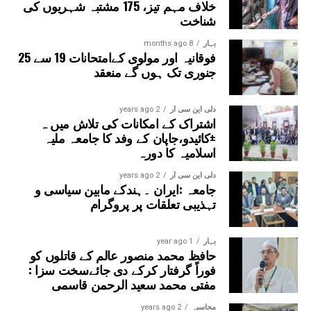
خلاف مہم تیز، 175 مشتبہ شہریوں کی
شناخت
بہار
8 months ago
فوقانیہ اور مولوی کےامتحانات 19 سے 25
جنوری تک ہوں گے منعقد
دلی این سی آر
2 years ago
اشتراک کے امکانات کی تلاش میں ہ
±کائیدو،جاپان کے وفد کا جامعہ ملیہ
اسلامیہ کا دورہ
دلی این سی آر
2 years ago
جامعہ :ایران ۔ہندکے مابین سیاسی و
تہذیبی تعلقات پر پروگرام
بہار
1 year ago
حافظ محمد منصور عالم کے قاتلوں کو
فوراً گرفتار کرکے دی جائےسخت سزا :
مفتی محمد سعید الرحمن قاسمی
محاسبہ
2 years ago