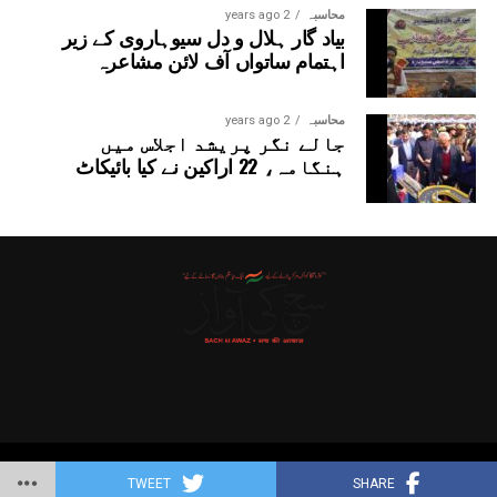
محاسبہ
2 years ago
بیاد گار ہلال و دل سیوہاروی کے زیر
اہتمام ساتواں آف لائن مشاعرہ
محاسبہ
2 years ago
جالے نگر پریشد اجلاس میں
ہنگامہ، 22 اراکین نے کیا بائیکاٹ
Copyright © 2025 Probitas News Network
TWEET
SHARE