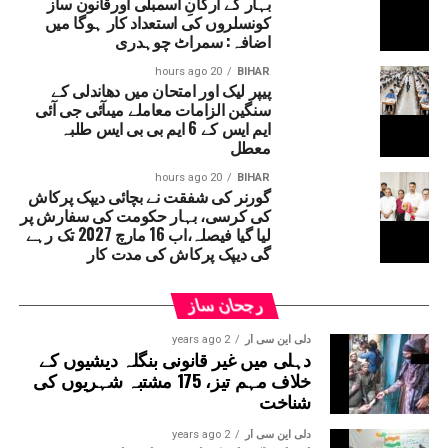
بہار کے ارکانِ اسمبلی اورقانون ساز
واضح رہے کہ دیپک پرکاش کی نامزدگی بی جے پی کے ایم ایل
کونسلروں کی استعداد کار ہوگا میں
سی دیویش کمار کے استعفیٰ کے بعد خالی ہوئی سیٹ کے لیے
اضافہ: سمراٹ چوہدری
کی گئی ہے۔ رپورٹس کے مطابق دیپک پرکاش کی مدت کار 16
20 hours ago
BIHAR
مارچ 2027 تک رہے گی۔قابل ذکر ہے کہ حال ہی میں سپریم
پیپر لیک اور امتحان میں دھاندلی کے
سنگین الزامات معاملے میںآئی جی آئی
کورٹ نے بہار حکومت سے یہ واضح کرنے کو کہا تھا کہ ’’دیپک
ایم ایس کے 6 ایم بی بی ایس طلبہ
پرکاش کسی ایوان کے رکن نہ ہونے کے باوجود وزیر کے عہدے
معطل
پر کیسے فائز ہیں۔‘‘ دراصل آئین کے مطابق اگر کوئی شخص
وزیر بنتا ہے تو 6 مہینے کے اندر اس کا اسمبلی یا
20 hours ago
BIHAR
گورنر کی شفقت نے بچائی دیپک پرکاش
قانون ساز کونسل کا رکن بننا لازمی ہے۔ ایسا نہ
کی کرسی، بہار حکومت کی سفارش پر
ہونے پر متعلقہ شخص کو وزارتی عہدہ چھوڑنا پڑ
لیا گیا فیصلہ،اب 16 مارچ 2027 تک رہے
سکتا ہے۔
گی دیپک پرکاش کی مدت کار
رجحان ساز
دلی این سی آر
2 years ago
دہلی میں غیر قانونی بنگلہ دیشیوں کے
خلاف مہم تیز، 175 مشتبہ شہریوں کی
شناخت
دلی این سی آر
2 years ago