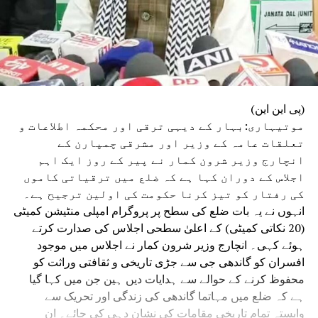
(پی این این)
موتیہاری:بہار کے دیہی ترقی اور محکمہ اطلاعات و
تعلقات عامہ کے وزیر اور مشرقی چمپارن کے
انچارج وزیر شرون کمار نے پیر کے روز ایک اہم
اجلاس کے دوران کہا ہے کہ ضلع میں ترقیاتی کاموں
کی رفتار کو تیز کرنا حکومت کی اولین ترجیح ہے۔
انہوں نے یہ بات ضلع کی سطح پر پروگرام امپلی منٹیشن کمیٹی
(20 نکاتی کمیٹی) کے اعلیٰ سطحی اجلاس کی صدارت کرتے
ہوئے کہی۔ انچارج وزیر شرون کمار نے اجلاس میں موجود
افسران کو گاندھی جی سے جڑی تاریخی و ثقافتی وراثت کو
محفوظ کرنے کے حوالے سے ہدایات دیں ہین جن میں کہا گیا
ہے کہ ضلع میں مہاتما گاندھی کی زندگی اور تحریک سے
وابستہ تمام تاریخی مقامات کی نشان دہی کی جائے۔ ان