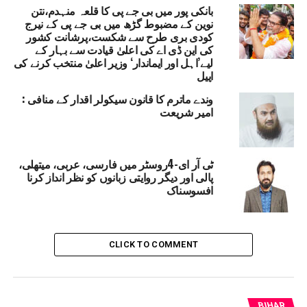
بانکی پور میں بی جے پی کا قلعہ منہدم،نتن
SHRAVAN KUMAR EMPHASISED THE GOVERNMENT’S
DEVELOPMENT AGENDA
نوین کے مضبوط گڑھ میں بی جے پی کے نیرج
کودی بری طرح سے شکست،پرشانت کشور
UP NEX
کی این ڈی اے کی اعلیٰ قیادت سے بہار کے
ارریہ ضلع انتظامیہ کے ذریعہ5 گیس ایجنسیوں کا
لیے’اہل اور ایماندار‘ وزیر اعلیٰ منتخب کرنے کی
عائنہ،ضلع میں ایل پی جی سلنڈروں کی کوئی کمی نہیں:
اپیل
لعی انتظامیہ
وندے ماترم کا قانون سیکولر اقدار کے منافی :
DON'T MISS
امیر شریعت
نتیش کمار کو بھی خالی کر دینا چاہیےسرکاری بنگلہ،رابڑی
دیوی کے سرکاری بنگلہ خالی کرنے کے معاملے پر تنازع کے
درمیان تیج پرتاپ یادو کاسخت رد عمل
ٹی آر ای-4روسٹر میں فارسی، عربی، میتھلی،
پالی اور دیگر روایتی زبانوں کو نظر انداز کرنا
افسوسناک
CLICK TO COMMENT
BIHAR