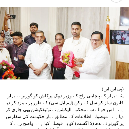
نوٹسوں پر موصول ہونے والے جوابات کا جائزہ لے کر اپنی
رپورٹ تیار کرے گی۔ دوسری کمیٹی بدعنوانی اور بے ضابطگی
سے پاک امتحانات کے انعقاد کے لیے رہنما اصول مرتب کرے گی،
جبکہ تیسری کمیٹی پورے امتحانی نظام اور اس کے طریقۂ کار
کا تفصیلی مطالعہ کرے گی۔
(پی این این)
پٹنہ:بہار کے پنچایتی راج کے وزیر دیپک پرکاش کو گورنر نے بہار
قانون ساز کونسل کے رکن (ایم ایل سی) کے طور پر نامزد کر دیا
ہے۔ اس حوالے سے محکمہ الیکشن نے نوٹیفکیشن بھی جاری کر
دیا ہے۔ موصولہ اطلاعات کے مطابق بہار حکومت کی سفارش
پر گورنر نے بدھ (5 اگست) کو یہ فیصلہ کیا ہے۔ واضح رہے کہ