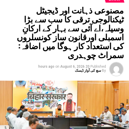
مصنوعی ذہانت اور ڈیجیٹل
ٹیکنالوجی ترقی کا سب سے بڑا
وسیلہ،اے آئی سے بہار کے ارکانِ
اسمبلی اورقانون ساز کونسلروں
کی استعداد کار ہوگا میں اضافہ:
سمراٹ چوہدری
on
August 6, 2026
20 hours ago
Published
By
سچ کی آواز ڈیسک