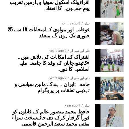
اقراءپبلک اسکول سونیا وہارمیں تقریب
یومِ جمہوریہ کا انعقاد
بہار
8 months ago
فوقانیہ اور مولوی کےامتحانات 19 سے 25
جنوری تک ہوں گے منعقد
دلی این سی آر
2 years ago
اشتراک کے امکانات کی تلاش میں ہ
±کائیدو،جاپان کے وفد کا جامعہ ملیہ
اسلامیہ کا دورہ
دلی این سی آر
2 years ago
جامعہ :ایران ۔ہندکے مابین سیاسی و
تہذیبی تعلقات پر پروگرام
بہار
1 year ago
حافظ محمد منصور عالم کے قاتلوں کو
فوراً گرفتار کرکے دی جائےسخت سزا :
مفتی محمد سعید الرحمن قاسمی