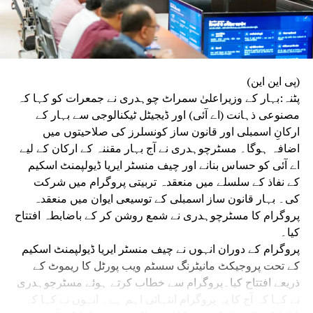
(پی این این)
پٹنہ:بہار کے وزیراعلیٰ سمراٹ چوہدری نے جمعرات کو کہا کہ
مصنوعی ذہانت (اے آئی) اور ڈیجیٹل ٹیکنالوجی سے بہار کے
ارکانِ اسمبلی اور قانون ساز کونسلرز کی صلاحیتوں میں
اضافہ ہوگا۔ مسٹرچوہدری نے آج بہار مقننہ کے ارکان کے لیے
اے آئی کو حساس بنانے اور چیف منسٹر ایریا ڈیولپمنٹ اسکیم
کے نفاذ کے سلسلے میں منعقدہ تربیتی پروگرام میں شرکت
کی۔ بہار قانون ساز اسمبلی کے توسیعی ایوان میں منعقدہ
پروگرام کا مسٹرچوہدری نے شمع روشن کر کے باضابطہ افتتاح
کیا۔
پروگرام کے دوران انہوں نے چیف منسٹر ایریا ڈیولپمنٹ اسکیم
کے تحت پروجیکٹ مانیٹرنگ سسٹم ویب پورٹل کا ریموٹ کے
ذریعے افتتاح کیا۔پروگرام سے خطاب کرتے ہوئے مسٹرچوہدری
نے کہا کہ آج کا یہ پروگرام انتہائی اہم ہے۔ انہوں نے کہا کہ