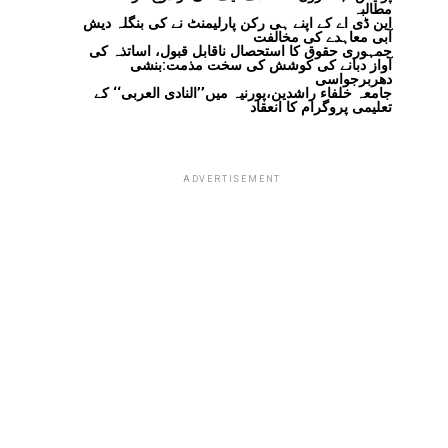
مطالبہ
این ڈی اے کے اپنے ہی رکن پارلیمنٹ نے کی بنگلہ دیش
آبی معاہدے کی مخالفت
جمہوری حقوق کا استحصال ناقابل قبول، اساتذہ کی
آواز دبانے کی کوشش کی سخت مذمت:بنشی
دھربرجواسی
جامعہ خلفاء راشدین،پورنیہ میں’’النادی العربی‘‘ کے
تعلیمی پروگرام کا انعقاد
ADVERTISEMENT