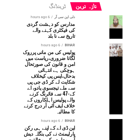
تازہ ترین
ٹرینڈنگ
دلی این سی آر
6 hours ago
مدارس کو دہشت گردی
کی فیکٹری کہنے والے
تاریخ سے نا بلد
6 hours ago
BIHAR
پولیس کی من مانی پرروک
لگانا ضروری،ریاست میں
امن و قانون کی صورتحال
ہوچکی ہے انتہائی
بدحال،ایس پی کیخلاف
شکایت لے کر ڈی جی پی
سے ملے تیجسوی یادو، اے
کے-47 سے فائرنگ کرنے
والے پولیس اہلکاروں کے
خلاف ایف آئی آر درج کرنے
کا مطالبہ
6 hours ago
BIHAR
این ڈی اے کے اپنے ہی رکن
پارلیمنٹ نے کی بنگلہ دیش
آبی معاہدے کی مخالفت