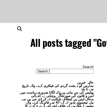
All posts tagged "G
Search
Search
حالیہ خبریں
مدارس کو دہشت گردی کی فیکٹری کہنے والے تاریخ
سے نا بلد
پولیس کی من مانی پرروک لگانا ضروری،ریاست میں
امن و قانون کی صورتحال ہوچکی ہے انتہائی
بدحال،ایس پی کیخلاف شکایت لے کر ڈی جی پی سے
ملے تیجسوی یادو، اے کے-47 سے فائرنگ کرنے والے
پولیس اہلکاروں کے خلاف ایف آئی آر درج کرنے کا