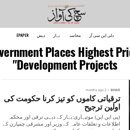
دلی این سی آر
محاسبہ
بہار
دیش
EPAPER
overnment Places Highest Pri
Development Projects"
2 months ago
BIHAR
ترقیاتی کاموں کو تیز کرنا حکومت کی
اولین ترجیح
(پی این این) موتیہاری:بہار کے دیہی ترقی اور محکمہ
اطلاعات و تعلقات عامہ کے وزیر اور مشرقی چمپارن کے