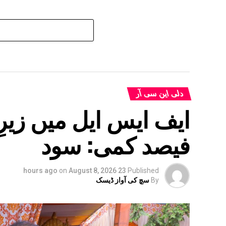
دلی این سی آر
فیصد کمی: سود
on
August 8, 2026
23 hours ago
Published
By
سچ کی آواز ڈیسک