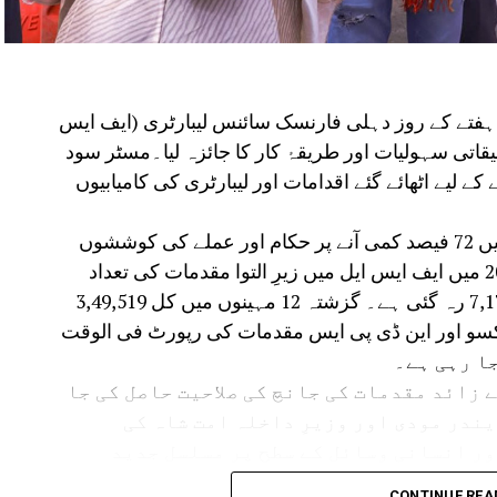
 ہفتے کے روز دہلی فارنسک سائنس لیبارٹری (ایف ایس
قیقاتی سہولیات اور طریقۂ کار کا جائزہ لیا۔مسٹر سود
 لیے اٹھائے گئے اقدامات اور لیبارٹری کی کامیابیوں
انہوں نے ایف ایس ایل میں زیرِ التوا مقدمات میں 72 فیصد کمی آنے پر حکام اور عملے کی کوششوں
کی سراہنا کی۔وزیرِ داخلہ نے بتایا کہ جون 2025 میں ایف ایس ایل میں زیرِ التوا مقدمات کی تعداد
27,585 تھی، جو 31 جولائی 2026 تک گھٹ کر 7,178 رہ گئی ہے۔ گزشتہ 12 مہینوں میں کل 3,49,519
ہ پاکسو اور این ڈی پی ایس مقدمات کی رپورٹ فی الوقت
ر 2025 سے لیبارٹری میں ہر مہینے 3,000 سے زائد مقدمات کی جانچ کی صلاحیت حاصل کی جا
ندر مودی اور وزیرِ داخلہ امت شاہ کی
ور انسانی وسائل کے سطح پر مسلسل جدید
CONTINUE REA