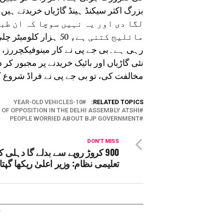
لگا دی اور یہ نہیں سوچا کہ ان طب
نئی گاڑیاں اور بائیک خریدنے پر مجبور 
مخالفت کی، تو بی جے پی نے فراڈ شروع ک
10-YEAR-OLD VEHICLES
RELATED TOPICS:
OF OPPOSITION IN THE DELHI ASSEMBLY ATSHI
PEOPLE WORRIED ABOUT BJP GOVERNMENT
DON'T MISS
900 کروڑ روپے سے بدلے گا دہلی ک
تعلیمی نظام: وزیر اعلیٰ ریکھا گپتا