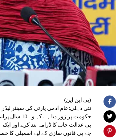
(پی این این)
نئی دہلی:عام آدمی پارٹی کی سینئر لیڈر
حکومت پر زور د
پی عدالت جانے کا ڈرامہ بند کرے اور ایک ہ
جے پی قانون سازی کے لیے اسمبلی کا خص