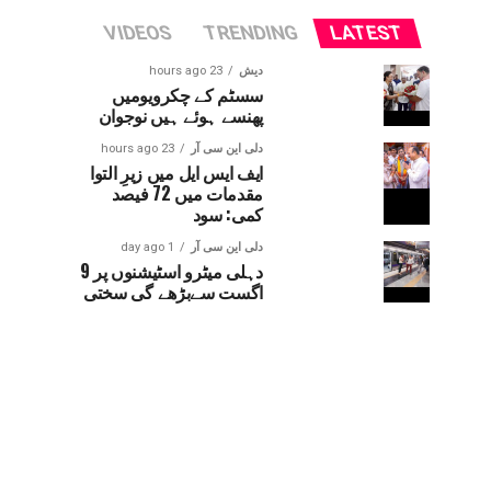
VIDEOS
TRENDING
LATEST
دیش
23 hours ago
سسٹم کے چکرویومیں
پھنسے ہوئے ہیں نوجوان
دلی این سی آر
23 hours ago
ایف ایس ایل میں زیرِ التوا
مقدمات میں 72 فیصد
کمی: سود
دلی این سی آر
1 day ago
دہلی میٹرو اسٹیشنوں پر 9
اگست سےبڑھے گی سختی