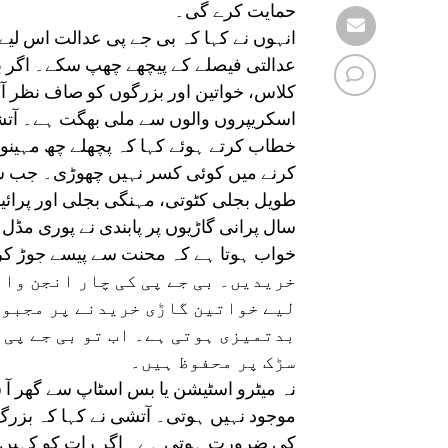
حمایت کرے گی۔
انہوں نے کہا کہ بی جے پی عدالت اس لیے 
عدالتی فیصلے کے پیچھے چھپ سکے۔ اگر بی
کلاس، خواتین اور بزرگوں کو صاف نظر آ جا
اسکریپروں والوں سے ملی بھگت ہے۔ آتش
خطاب کرتے ہوئے کہا کہ پچھلے چھ مہین
کرنے میں کوئی کسر نہیں چھوڑی۔ جب س
سال پرانی گاڑیوں پر پابندی نے پوری مڈل
خریدیں۔ بی جے پی کی چار انجن وال
لیے خواتین گاڑی خریدنے پر مجبور
بدتمیزی ہوتی ہے۔ اب تو بی جے پی 
سڑک پر محفوظ ہیں۔
نہ میٹرو اسٹیشن یا بس اسٹاپ سے گھر آ 
موجود نہیں ہوتی۔ آتشی نے کہا کہ بزرگ
کی ضرورت ہوتی ہے۔ اگر رات کو کہیں ج