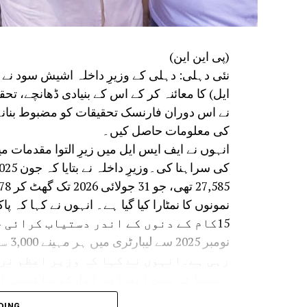
(پی این این)
نئی دہلی: دہلی کے وزیرِ داخلہ اشیش سود نے
ایل) کا معائنہ کر کے اس کے بنیادی ڈھانچے، تح
نے اس دوران فارنسک تحقیقات کو مضبوط بنانے کے
کی معلومات حاصل کیں۔
نمونوں کا نمٹارا کیا گیا ہے۔ انہوں نے کہا ک
15کام کے دنوں کے اندر دستیاب کرائی جا رہی ہے۔
نومب
رہی ہے۔انہوں نے کہا کہ وزیر اعظم نری
رہنمائی میں ایف ایس ایل کو سائنسی ا
بنایا جا رہا ہے۔
DING