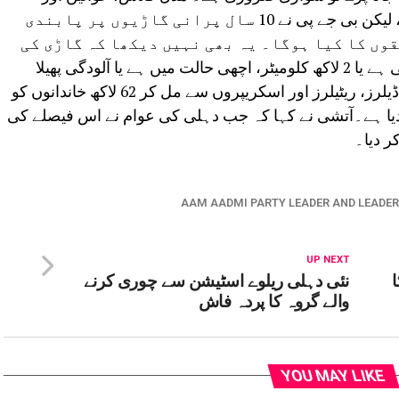
بزرگ اکثر سیکنڈ ہینڈ گاڑیاں خریدتے ہیں، لیکن بی جے پی نے 10 سال پرانی گاڑیوں پر پابندی
قوں کا کیا ہوگا۔ یہ بھی نہیں دیکھا کہ گاڑی کی
مائلیج کتنی ہے، 50 ہزار کلومیٹر چلی ہے یا 2 لاکھ کلومیٹر، اچھی حالت میں ہے یا آلودگی پھیلا
رہی ہے۔بی جے پی نے کار مینوفیکچررز، ڈیلرز، ریٹیلرز اور اسکریپروں سے مل کر 62 لاکھ خاندانوں کو
کر دیا ہے۔آتشی نے کہا کہ جب دہلی کی عوام نے اس فیصلے کی
ر دیا۔
AAM AADMI PARTY LEADER AND LEADER 
UP NEXT
ا
نئی دہلی ریلوے اسٹیشن سے چوری کرنے
والے گروہ کا پردہ فاش
YOU MAY LIKE