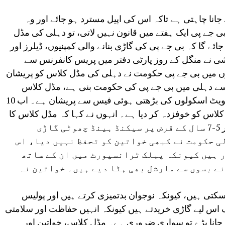
جانا چاہتی ہے تاکہ اس کی اپیل مسترد ہو جائے اور وہ
 جے پی ایک ہفتے میں قانون نہیں لاتی، تو دہلی کی مڈل
ئے گا کہ بی جے پی کی گاڑی بنانے والی کمپنیوں، ڈیلرز اور
ی نے منگل کے روز پارٹی دفتر میں پریس کانفرنس سے
وں میں بی جے پی حکومت نے دہلی کی مڈل کلاس کو پریشان
ے دہلی میں بی جے پی کی حکومت بنی ہے، مڈل کلاس
طویل بجلی کٹوتی، مہنگی بجلی اور پرائیویٹ اسکولوں کی بڑھتی ہوئی فیس سے پریشان ہے۔ اب 10
 کلاس کو خوفزدہ کر دیا ہے۔ انہوں نے کہا کہ مڈل کلاس کا
خواب ہوتا ہے کہ محنت سے پیسے جوڑ کر 5-7 سال کے قرض پر سیکنڈ ہینڈ چھوٹی گاڑی
ی حکومت نے کبھی خواتین کو تحفظ نہیں دیا، اس
 ہیں کیونکہ پبلک ٹرانسپورٹ میں ان کے ساتھ
نے بسوں سے مارشل بھی ہٹا دیے ہیں۔ خواتین نہ
سکتی ہیں، کیونکہ نوجوان بدتمیزی کرتے ہیں اور پولیس
 اس لیے گاڑی خریدتے ہیں کیونکہ انہیں حفاظت اور سلامتی
انا پڑے تو سواری ضروری ہے۔ مڈل کلاس، خواتین اور