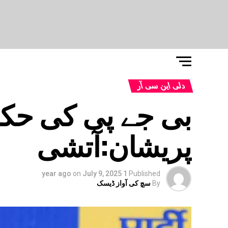
دلی این سی آر
بی جے پی کی حک
پریشان:آتشی
on
July 9, 2025
1 year ago
Published
By
سچ کی آواز ڈیسک