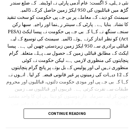
نئی دہلی، 5 اگست: عام آدمی پارٹی نے اوڈیشہ کے ضلع سندر
گڑھ میں قبائلیوں کی 950 ایکڑ زمین حاصل کرکے ڈالمیہ
سیمنٹ کو دینے کے معاملے پر بی جے پی حکومت کو سخت تنقید
کا نشانہ بنایا ہے۔ پارٹی کے سینئر رہنما اور راجیہ سبھا رکن
سنجے سنگھ نے کہا کہ بی جے پی حکومت نے پیسا ایکٹ (PESA
Act) کو نظر انداز کرتے ہوئے ڈالمیہ سیمنٹ کی توسیع کے لیے
قبائلی برادری سے 950 ایکڑ زمین زبردستی چھین لی ہے۔ پیسا
ایکٹ کے مطابق قبائلی زمین کے حصول سے پہلے متعلقہ گرام
پنچایتوں کی منظوری لازمی ہے، لیکن حکومت نے کوئی
منظوری نہیں لی اور پولیس کے بل بوتے پر پانچ گرام پنچایتوں
کے 12 دیہات کی زمینوں پر غیر قانونی قبضہ کر لیا۔ انہوں نے
کہا کہ بی جے پی اور مودی حکومت دلتوں، قبائلیوں اور محروم
طبقات سے نفرت کرتی ہے۔ غریبوں اور قبائلیوں سے زمین
چھین کر اپنے سرمایہ دار دوستوں کو دینا ہی ان کا واحد مقصد
بن چکا ہے۔بدھ کے روز عام آدمی پارٹی کے مرکزی دفتر میں
پریس کانفرنس سے خطاب کرتے ہوئے سنجے سنگھ نے کہا کہ
CONTINUE READING
پورے ملک میں کسانوں، قبائلیوں، دلتوں اور محروم طبقات کی
زمینیں مناسب معاوضے کے بغیر زبردستی حاصل کرنا اور
پولیس کے ذریعے انہیں بے دخل کرنا بی جے پی اور مودی