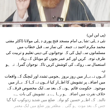
(پی این این)
نئی دہلی :شاہی امام مسجد فتح پوری دہلی مولانا ڈاکٹر مفتی
محمد مکرم احمد نے جمعہ کی نماز سے قبل خطاب میں
مسلمانوں سے اپیل کی کہ نوجوانوں کی دینی تعلیم و تربیت کی
طرف توجہ کریں اور کم عمر بچوں کو موبائل کے زیادہ
استعمال سے روکنے کی کوشش کریں تاکہ نوجوان گمراہ نہ ہو
ں.
انہوں نے بہار میں روز بروز ہجومی تشدد اور لنچنگ کے واقعات
میں اضافے پر تشویش کا اظہار کیا انہوں نے کہا کہ بہار میں
موجودہ حکومت قائم ہونے کے بعد سے ایک مخصوص فرقے کے
خلاف نفرت میں اضافہ ہو رہا ہے یہ تشویش کی بات ہے
نالندہ کے اطہر حسین کو نوادہ ضلع میں شدید زدوکوب کیا گیا
جس کے بعد موت ہو گئی ۔ مظفر پور ضلع میں ایک معمر