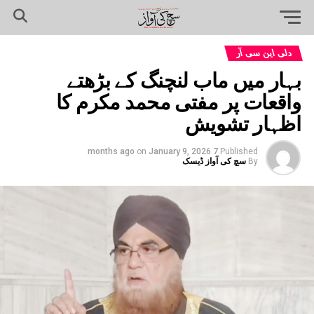
دلی این سی آر
بہار میں ماب لنچنگ کے بڑھتے
واقعات پر مفتی محمد مکرم کا
اظہار تشویش
on
January 9, 2026
7 months ago
Published
By
سچ کی آواز ڈیسک