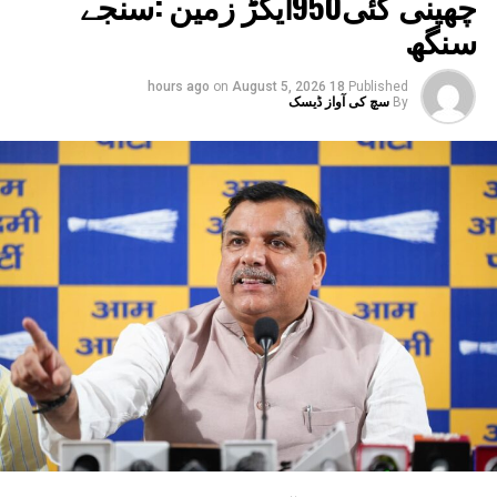
چھینی گئی950ایکڑ زمین :سنجے
سنگھ
on
August 5, 2026
18 hours ago
Published
By
سچ کی آواز ڈیسک