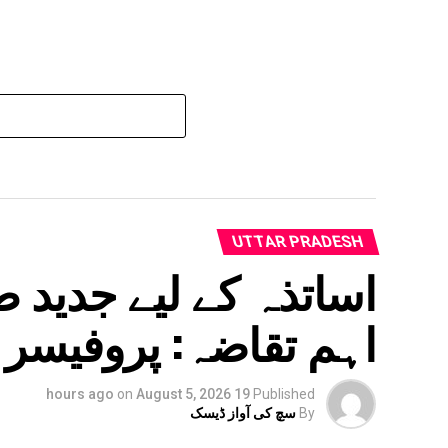
UTTAR PRADESH
اساتذہ کے لیے جدید 
اہم تقاضہ: پروفیسر 
on
August 5, 2026
19 hours ago
Published
By
سچ کی آواز ڈیسک