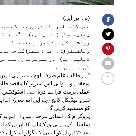
(پی این این)
علی گڑھ: طلبہ کی ذہنی صحت کے سلس
یونیورسٹی (اے ایم یو) نے ”مائنڈ
ورکشاپ کی ایک سیریز منعقد کرنے ک
ویلفیئر (ڈی ایس ڈبلیو) کی جانب س
ڈبلیو ایس) اور غیرسرکاری سماجی
کی جا رہی ہے۔
”ہر طالب علم صرف اچھے نمبر ہی نہیں ب
منعقد ہونے والی اس سیریز کا مقصد طلبہ
عملی تربیت فراہم کرنا ہے۔ اسٹوڈنٹس ک
نہرو میڈیکل کالج (جے این ایم سی)، اے ا
کو مستفید کریں گے۔
پروگرام کے ابتدائی مرحلے میں اے ایم 
سلسلہ کی پہلی 