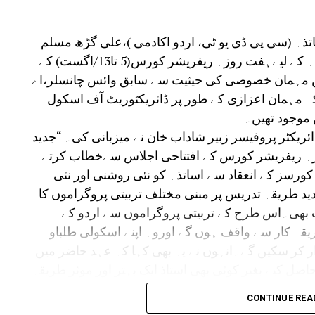
تذہ (سی پی ڈی یو ٹی، اردو اکادمی )،علی گڑھ مسلم
یونیورسٹی، علی گڑھ کے زیر اہتمام اردو اساتذہ کے لیےہفت روزہ ریفریشر کورس(5 تا13/اگست) کے
میں مہمان خصوصی کی حیثیت سے سابق وائس چانسلر،اے
 مہمان اعزازی کے طور پر ڈائریکٹوریٹ آف اسکول
موجود تھیں۔
ائریکٹر پروفیسر زبیر شاداب خان نے میزبانی کی۔ “جدید
زہ ریفریشر کورس کے افتتاحی اجلاس سےخطاب کرتے
کورسز کے انعقاد سے اساتذہ کو نئی روشنی اور نئی
دید طریقہ تدریس پر مبنی مختلف تربیتی پروگراموں کا
ت بھی۔اس طرح کے تربیتی پروگراموں سے اردو کے
یقہ کار سے واقف ہوں گے اوروہ اپنے اسکولی طلباو
ار کر سکیں گے۔انہوں نے یہ بھی کہا کہ عہد حاضر میں
ل کیے بغیر کوئی بھی استاذ ایک بہتر اور موثر طریقہ
 ریفریشر کورس میں مختلف ماہرین کے لیکچرز اور
CONTINUE REA
و ایک نئی راہ ملے گی۔