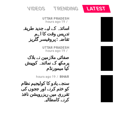
VIDEOS
TRENDING
LATEST
UTTAR PRADESH
19 hours ago
اساتذہ کے لیے جدید طریقہ
تدریس وقت کا اہم
تقاضہ: پروفیسر گلریز
UTTAR PRADESH
19 hours ago
صفائی ملازمین نے بلاک
پرمکھ کے نمائندہ کوپیش
کیا میمورنڈم
19 hours ago
BIHAR
سنجے یادو کا کولیجیم نظام
کو ختم کرنے اور ججوں کی
تقرری میں ریزرویشن نافذ
کرنے کامطالبہ