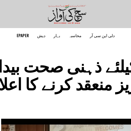
دلی این سی آر
محاسبہ
بہار
دیش
EPAPER
 کیلئے ذہنی صحت بید
منعقد کرنے کا اعلا