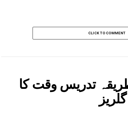
CLICK TO COMMENT
طریقہ تدریس وقت کا
گلریز