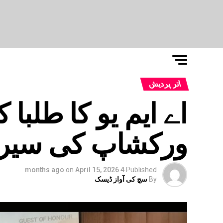
اتر پردیش
اے ایم یو کا طلبا
ورکشاپ کی سیریز 
on
April 15, 2026
4 months ago
Published
By
سچ کی آواز ڈیسک