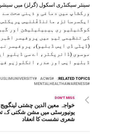
سینئر سیکنڈری اسکول (گرلز) میں سیشن 
ورکشاپ میں دماغی و ذہنی صحت سے 
ایکسرسائز، مائنڈفُلنیس پریکٹس،
کوگنیٹیو ری ہیبیلیٹیشن اور گبر
کی تنظیمی ٹیم میں پروفیسر اطہر 
(ڈپٹی ڈی ایس ڈبلیو)، پروفیسر نبی
موسوی (ڈائریکٹر، اے سی ڈبلیو ای
ڈبلیو ایس اور صدر، انکلوزیو فی
USLIMUNIVERSITY
ACWS
RELATED TOPICS:
MENTALHEALTHAWARENESS
DON'T MISS
خواجہ معین الدین چشتی لینگویج
یونیورسٹی میں مشن شکتی کے ت
شعری نشست کا انعقاد