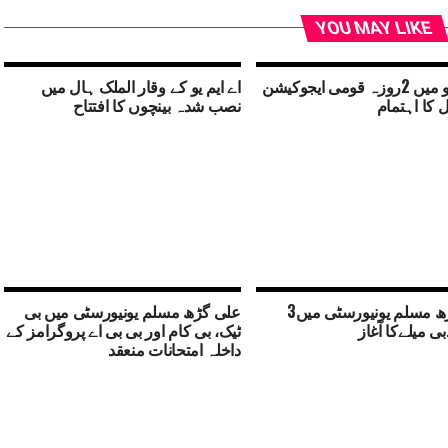
YOU MAY LIKE
اے ایم یو میں 2روزہ قومی ایجوکیشن
اے ایم یو کے وقار الملک ہال میں
 کا اہتمام
نصب شدہ بینچوں کا افتتاح
علی گڑھ مسلم یونیورسٹی میں3
علی گڑھ مسلم یونیورسٹی میں بی
بی میلےکا آغاز
ٹیک، بی کام اور بی بی اے پروگرامز کے
داخلہ امتحانات منعقد