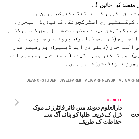
منعقد کیے جائیں گے۔
متعلق آگہی، گراؤنڈنگ تکنیک، برین جم
 کوگنیٹیو ری اسٹرکچرنگ، گائیڈیڈ امیجری،
ش میڈیٹیشن جیسے موضوعات شامل ہوں گے۔ورکشاپ
انصاری (ڈی ایس ڈبلیو)، پروفیسر صبوحی خان
 اللہ خان (ڈپٹی ڈی ایس ڈبلیو)، پروفیسر عذرا
س) اور ڈاکٹر جوہی گپتا (اسسٹنٹ پروفیسر، اے سی
وچرز فاؤنڈیشن) شامل ہیں۔
DEANOFSTUDENTSWELFARE
ALIGARHNEWS
ALIGARHM
UP NEXT
دارالعلوم دیوبند میں فائر فائٹرز نے موک
حت
ڈرل کے ذریعہ طلبا کو بتائے آگ سے
حفاظت کے طریقے