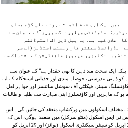
لہ میں ایک اہم قدم اٹھاتے ہوئے علی گڑھ مسلم
 میٹرز: اسٹوڈنٹس ویلبیئنگ سیریز“کے عنوان سے
ا اعلان کیا ہے۔ یہ پہل ڈین آف اسٹوڈنٹس
ے ایڈوانسڈ سینٹر فار ویمنس اسٹڈیز (اے سی
 تنظیم انکلوزیو فیوچرز فاؤنڈیشن کے اشتراک سے
لکہ ایک صحت مند ذہن کا بھی حقدار ہے“ کے عنوان سے
 کو ذہنی تندرستی، حوصلہ مندی اور جذباتی استحکام کے لیے
اؤنسلنگ سینٹر، فیکلٹی آف سوشل سائنسز اور جواہر لعل
یم یو کے ماہرین اور کاؤنسلرز اپنی مہارت سے طلبہ و طالبات
یو کے مختلف اسکولوں میں ورکشاپ منعقد کی جائیں گی۔ اس
ورکشاپ 16 اپریل کو ایس ٹی ایس اسکول (منٹو سرکل) میں منعقد ہوگی، اس کے
بعد 22 اپریل کو اے بی کے گرلز اسکول، 25 اپریل کو سینئر سیکنڈری اسکول (بوائز) اور 29 اپریل کو