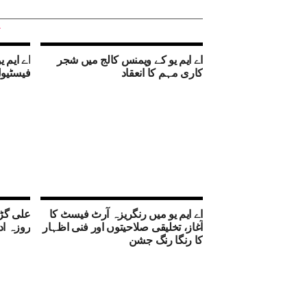
اے ایم یو کے ویمنس کالج میں شجر
کاری مہم کا انعقاد
فیسٹیول
اے ایم یو میں رنگریزہ آرٹ فیسٹ کا
آغاز، تخلیقی صلاحیتوں اور فنی اظہار
روزہ اد
کا رنگا رنگ جشن