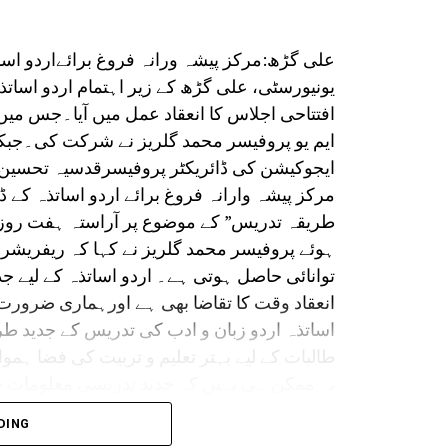
علی گڑھ:مرکز پیشہ ورانہ فروغ برائےاردو اسا
افتتاحی اجلاس کا انعقاد عمل میں آیا۔جس 
ایم یو پروفیسر محمد گلریز نے شرکت کی۔جبکہ
ایجوکیشن کی ڈائریکٹر پروفیسرقدسیہ تحسین 
مرکز پیشہ وارانہ فروغ برائے اردو اساتذہ کے ڈ
طریقہ تدریس” کے موضوع پر آراستہ ہفت رو
ہوئے پروفیسر محمد گلریز نے کہا کہ ریفریشر 
توانائی حاصل ہوتی ہے۔ اردو اساتذہ کے لیے ج
انعقاد وقت کا تقاضا بھی ہے اورہماری ضرور
اساتذہ اردو زبان و ادب کی تدریس کے جدید طر
طالبات کے لیے بہتر تعلیم و تربیت کی فضا ہمو
یہ ممکن ہی نہیں کہ جدید تدریسی معلومات حاص
تعلیم پیش کر سکے۔انہوں نے مزید کہا کہ اس
DING
جدید معلومات سے اردو زبان و ادب کے اساتذہ ک