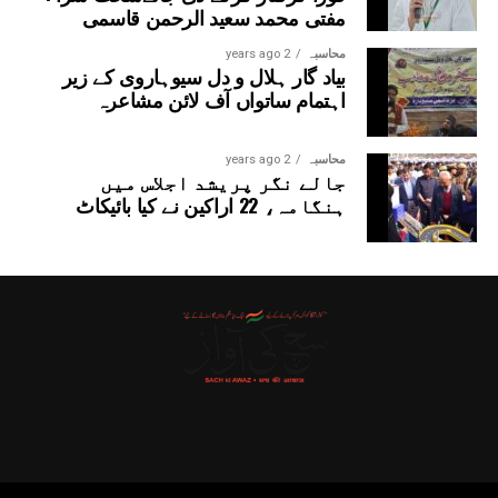
مفتی محمد سعید الرحمن قاسمی
محاسبہ
2 years ago
بیاد گار ہلال و دل سیوہاروی کے زیر
اہتمام ساتواں آف لائن مشاعرہ
محاسبہ
2 years ago
جالے نگر پریشد اجلاس میں
ہنگامہ، 22 اراکین نے کیا بائیکاٹ