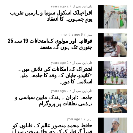
نظام کو بدعنوانی سے پاک کرے اور نوجوان نسل کو محنت،
دلی این سی آر
2 years ago
اقراءپبلک اسکول سونیا وہارمیں تقریب
دیانت اور کردار کے راستے پر چلنے کی توفیق عطا فرمائے۔ آمین
یومِ جمہوریہ کا انعقاد
یا رب العالمین۔
بہار
8 months ago
فوقانیہ اور مولوی کےامتحانات 19 سے 25
جنوری تک ہوں گے منعقد
دلی این سی آر
2 years ago
اشتراک کے امکانات کی تلاش میں ہ
±کائیدو،جاپان کے وفد کا جامعہ ملیہ
اسلامیہ کا دورہ
دلی این سی آر
2 years ago
جامعہ :ایران ۔ہندکے مابین سیاسی و
تہذیبی تعلقات پر پروگرام
بہار
1 year ago
حافظ محمد منصور عالم کے قاتلوں کو
فوراً گرفتار کرکے دی جائےسخت سزا :