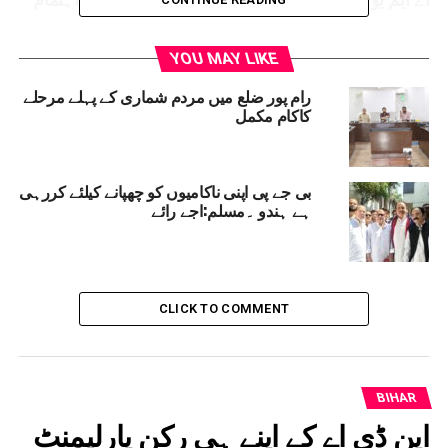
YOU MAY LIKE
رام پور ضلع میں مردم شماری کے پہلے مرحلے
کاکام مکمل
بی جے پی اپنی ناکامیوں کو چھپانے کیلئے کررہی
ہے ہندو ۔مسلم:اجے رائے
CLICK TO COMMENT
BIHAR
این ڈی اے کے اپنے ہی رکن پارلیمنٹ