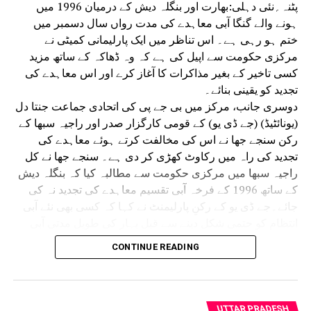
پٹنہ؍نئی دہلی:بھارت اور بنگلہ دیش کے درمیان 1996 میں
ہونے والے گنگا آبی معاہدے کی مدت رواں سال دسمبر میں
ختم ہو رہی ہے۔ اس تناظر میں ایک پارلیمانی کمیٹی نے
مرکزی حکومت سے اپیل کی ہے کہ وہ ڈھاکہ کے ساتھ مزید
کسی تاخیر کے بغیر مذاکرات کا آغاز کرے اور اس معاہدے کی
تجدید کو یقینی بنائے۔
دوسری جانب، مرکز میں بی جے پی کی اتحادی جماعت جنتا دل
(یونائٹیڈ) (جے ڈی یو) کے قومی کارگزار صدر اور راجیہ سبھا کے
رکن سنجے جھا نے اس کی مخالفت کرتے ہوئے معاہدے کی
تجدید کی راہ میں رکاوٹ کھڑی کر دی ہے۔ سنجے جھا نے کل
راجیہ سبھا میں مرکزی حکومت سے مطالبہ کیا کہ بنگلہ دیش
کے ساتھ 1996 کے فرخہ آبی تقسیم معاہدے کی تجدید نہ کی
جائے۔جے ڈی یو کے رکنِ پارلیمنٹ نے کہا کہ کسی بھی نئے آبی
انتظام کو حتمی شکل دینے سے قبل بہار کی طویل مدتی آبی
سلامتی اور ترقیاتی ضروریات کا سنجیدگی سے جائزہ لیا جانا
CONTINUE READING
چاہیے۔ راجیہ سبھا میں خصوصی تذکرے کے ذریعے یہ معاملہ
اٹھاتے ہوئے سنجے کمار جھا نے کہا کہ 1996 میں طے پانے والے
فرخہ آبی معاہدے کی مدت رواں سال کے اختتام پر ختم ہونے
والی ہے، اس لیے گنگا کے کنارے واقع ریاستوں، بالخصوص بہار،
UTTAR PRADESH