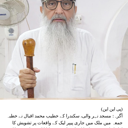
وابستگی کی جگہ معاشی طاقت اور خاندانی سیاست
کا اثر بڑھتا جا رہا ہے، جس سے جمہوری اقدار کو
مسلسل نقصان پہنچ رہا ہے۔ انہوں نے اپنے استعفے
میں کہا کہ آئین، جمہوریت اور آئینی اداروں پر
ہونے والے حملوں سے جمہوریت خطرے میں ہے۔ ’’فرد
سے بڑی پارٹی اور پارٹی سے بڑا ملک‘‘ کے جذبے کا
ذکر کرتے ہوئے انہوں نے کہا کہ انہی نظریاتی اور
اخلاقی وجوہات کی بنا پر وہ ریاستی صدر کے عہدے
اور پارٹی کی بنیادی رکنیت سے اپنا استعفیٰ دے
رہے ہیں۔
(پی این این)
آگرہ: مسجد نہر والی، سکندرا کے خطیب محمد اقبال نے خطبہ
جمعہ میں ملک میں جاری پیپر لیک کے واقعات پر تشویش کا