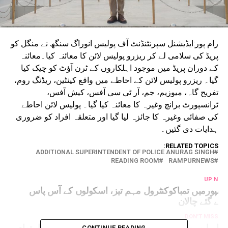
رام پور:ایڈیشنل سپرنٹنڈنٹ آف پولیس انوراگ سنگھ نے منگل کو
پریڈ کی سلامی لے کر ریزرو پولیس لائن کا معائنہ کیا۔معائنہ
کے دوران پریڈ میں موجود اہلکاروں کے ٹرن آؤٹ کو چیک کیا
گیا۔ ریزرو پولیس لائن کے احاطے میں واقع کینٹین، ریڈنگ روم،
تفریح گاہ، میوزیم، جم، آر ٹی سی آفس، کیش آفس،
ٹرانسپورٹ برانچ وغیرہ کا معائنہ کیا گیا۔ پولیس لائن احاطے
کی صفائی وغیرہ کا جائزہ لیا گیا اور متعلقہ افراد کو ضروری
ہدایات دی گئیں۔
RELATED TOPICS:
ADDITIONAL SUPERINTENDENT OF POLICE ANURAG SINGH
READING ROOM
RAMPURNEWS
UP NEX
امپورمیں تمباکوکنٹرول مہم تیز، اسکولوں کے آس پاس
اٹے گئے چالان
DON'T MISS
اے ایم یو میں 2روزہ قومی ایجوکیشن فیسٹیول کا اہتمام
CONTINUE READING