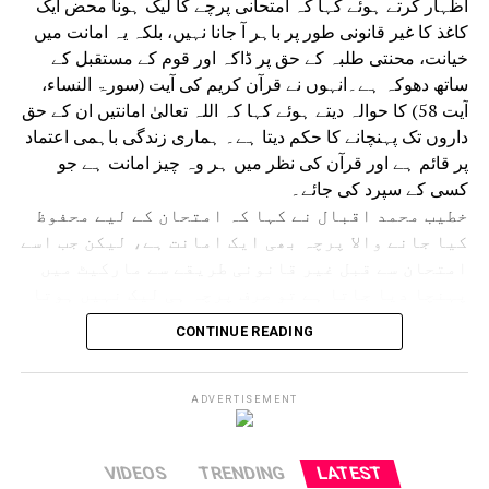
اظہار کرتے ہوئے کہا کہ امتحانی پرچے کا لیک ہونا محض ایک
کاغذ کا غیر قانونی طور پر باہر آ جانا نہیں، بلکہ یہ امانت میں
خیانت، محنتی طلبہ کے حق پر ڈاکہ اور قوم کے مستقبل کے
ساتھ دھوکہ ہے۔انہوں نے قرآن کریم کی آیت (سورۃ النساء،
آیت 58) کا حوالہ دیتے ہوئے کہا کہ اللہ تعالیٰ امانتیں ان کے حق
داروں تک پہنچانے کا حکم دیتا ہے۔ ہماری زندگی باہمی اعتماد
پر قائم ہے اور قرآن کی نظر میں ہر وہ چیز امانت ہے جو
کسی کے سپرد کی جائے۔
خطیب محمد اقبال نے کہا کہ امتحان کے لیے محفوظ
کیا جانے والا پرچہ بھی ایک امانت ہے، لیکن جب اسے
امتحان سے قبل غیر قانونی طریقے سے مارکیٹ میں
پہنچا دیا جاتا ہے تو صرف پرچہ ہی لیک نہیں ہوتا
بلکہ اعتماد اور امانت بھی لیک ہو جاتی ہے۔
CONTINUE READING
انہوں نے کہا کہ کوئی بھی امتحان صرف طلبہ کا
امتحان نہیں ہوتا بلکہ یہ پورے معاشرے، تعلیمی
نظام، اداروں اور حکومت کی ذمہ داری کا بھی
ADVERTISEMENT
امتحان ہے۔ پیپر لیک کا سب سے زیادہ نقصان ان
طلبہ کو ہوتا ہے جو ایمانداری اور محنت کے ساتھ
VIDEOS
TRENDING
LATEST
تیاری کرتے ہیں، جبکہ نااہل افراد غیر قانونی