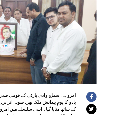
امروہہ: سماج وادی پارٹی کے قومی صدر، ر
یادو کا یومِ پیدائش ملک بھر، صوبہ اتر
کے ساتھ منایا گیا۔ اسی سلسلے میں امروہ