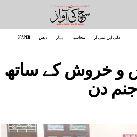
دلی این سی آر
محاسبہ
بہار
دیش
EPAPER
و خروش کے ساتھ من
جنم دن