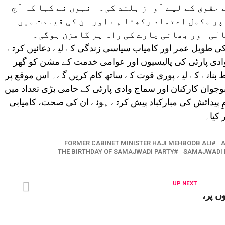
حقوق کے لیے آواز بلند کی۔ انہوں نے کہا کہ آج
پر مکمل اعتماد رکھتا ہے اور ان کی قیادت میں
لی اور بھائی چارے کی راہ پر گامزن ہوگی۔
 کی طویل عمر اور کامیاب سیاسی زندگی کے لیے دعائیں کرتے
وادی پارٹی کی پالیسیوں اور عوامی خدمت کے مشن کو گھر
ط بنانے کے لیے پوری قوت کے ساتھ کام کریں گے۔ اس موقع پر
نوجوان کارکنان اور سماج وادی پارٹی کے حامی بڑی تعداد میں
ِ پیدائش کی مبارکباد پیش کرتے ہوئے ان کی صحت، کامیابی
 کیا۔
FORMER CABINET MINISTER HAJI MEHBOOB ALI
THE BIRTHDAY OF SAMAJWADI PARTY
SAMAJWADI L
UP NEXT
ں پر،