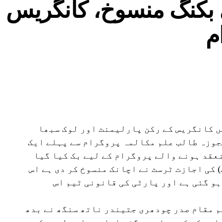
ی بکنگ منسوخ، کانگریس
م
ں کانگریس کے رکن پارلیمنٹ اور لوک سبھا
جوزہ طالب علم مکالمہ پروگرام سے پہلے ایک
ے آئی ہے 8 اگست کو منعقد ہونے والے پروگرام کے لیے بک کیا گیا
 کی اجازت ٹرسٹ نے اچانک منسوخ کر دی ہے اس
و گئی ہے اور پارٹی کی قانونی ٹیم اس
م مقام صدر چودھری جتیندر ناتھ سنگھ نے بدھ