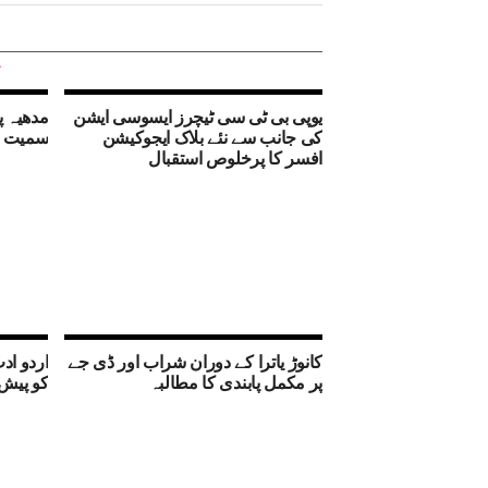
یوپی بی ٹی سی ٹیچرز ایسوسی ایشن
مدھیہ پ
کی جانب سے نئے بلاک ایجوکیشن
سمیت 16ریاستوں میں بھاری بارش
افسر کا پرخلوص استقبال
کانوڑ یاترا کے دوران شراب اور ڈی جے
اردو ا
پر مکمل پابندی کا مطالبہ
کو پیش 