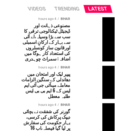
VIDEOS
TRENDING
LATEST
4 hours ago
BIHAR
مصنوعی ذہانت اور
ڈیجیٹل ٹیکنالوجی ترقی کا
سب سے بڑا وسیلہ،اے آئی
سے بہار کے ارکانِ اسمبلی
اورقانون ساز کونسلروں
کی استعداد کار ہوگا میں
اضافہ: سمراٹ چوہدری
4 hours ago
BIHAR
پیپر لیک اور امتحان میں
دھاندلی کے سنگین الزامات
معاملے میںآئی جی آئی ایم
ایس کے 6 ایم بی بی ایس
طلبہ معطل
4 hours ago
BIHAR
گورنر کی شفقت نے بچائی
دیپک پرکاش کی کرسی،
بہار حکومت کی سفارش
پر لیا گیا فیصلہ،اب 16