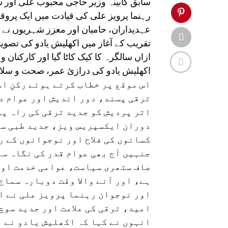
سابق کابینہ وزیر حاجی محبوب علی اور س
رہنما پرویز علی کی قیادت میں ایک پروقار
عہدیداران، حامیان اور معزز شہریوں ن
تقریب کے آغاز میں اکھلیش یادو کی تصویر
ازاں سالگرہ کا کیک کاٹا گیا اور کارکنان 
اکھلیش یادو کی درازیٔ عمر، صحت و سلا
اس موقع پر خطاب کرتے ہوئے رکنِ ا
ترقی پسند، دور اندیش اور عوام دو
اتر پردیش کو جدید ترقی کی راہ پر
دوران ایکسپریس ویز، جدید طبی س
کسانوں کی فلاح اور نوجوانوں کے 
جنہیں آج بھی عوام قدر کی نگاہ س
صاف ستھری سیاست، عوامی خدمت اور
ہے، اور آنے والا وقت دوبارہ سما
اور نوجوان رہنما پرویز علی نے ا
امید، ترقی کی علامت اور جدید سوچ
انہوں نے کہا کہ اکھلیش یادو نے 