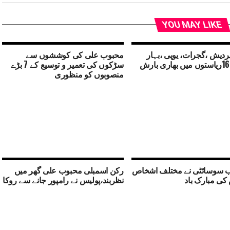
YOU MAY LIKE
ردیش ،گجرات، یوپی ،بہار
محبوب علی کی کوششوں سے
سڑکوں کی تعمیر و توسیع کے 7 بڑے
منصوبوں کو منظوری
دب سوسائٹی نے مختلف اشخاص
رکن اسمبلی محبوب علی گھر میں
کی مبارک باد
نظربند،پولیس نے رامپور جانے سے روکا