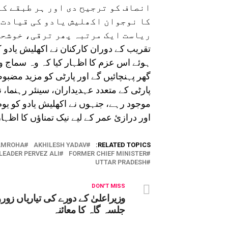
انصاف کو ترجیح دی اور ہر طبقے کے 
کا نوجوان اکھلیش یادو کی قیادت 
ریاست ایک مرتبہ پھر ترقی، خوشحا
تقریب کے دوران کارکنان نے اکھلیش یادو
ہوئے اس عزم کا اظہار کیا کہ وہ سماج 
گھر پہنچائیں گے اور پارٹی کو مزید مضبو
پارٹی کے متعدد عہدیداران، سینئر رہنما، 
موجود رہے، جنہوں نے اکھلیش یادو کو یوم
اور درازیٔ عمر کے لیے نیک تمناؤں کا اظہار
AMROHA
AKHILESH YADAV
RELATED TOPICS:
EADER PERVEZ ALI
FORMER CHIEF MINISTER
UTTAR PRADESH
DON'T MISS
وزیراعلیٰ کے دورے کی تیاریاں زورو
جلسہ گاہ کا معائنہ