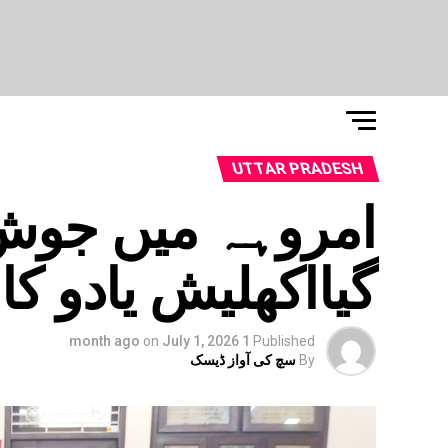
UTTAR PRADESH
امروہہ میں جوش 
گیااکھلیش یادو کا
on
July 1, 2026
1 month ago
Published
By
سچ کی آواز ڈیسک