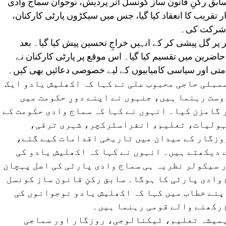
ابق رکنِ قانون ساز کونسل اتر پردیش، نوجوان سماج وادی
 تقریب کا انعقاد کیا گیا، جس میں سیکڑوں پارٹی کارکنان،
ے شرکت کی۔
 پر گل پیشی کر کے انہیں خراجِ تحسین پیش کیا گیا۔ بعد
و حاضرین میں تقسیم کیا گیا۔ اس موقع پر پارٹی کارکنان نے
متی اور سیاسی کامیابیوں کے لیے خصوصی دعائیں بھی کیں۔
سمبلی حاجی محبوب علی نے کہا کہ اکھلیش یادو ایک
ست رہنما ہیں، جنہوں نے اپنے دورِ حکومت میں
 گامزن کیا۔ انہوں نے کہا کہ سماج وادی حکومت کے
ہولیات، تعلیم، انفراسٹرکچر، شہری ترقی،
روزگار کے میدان میں تاریخی اقدامات کیے گئے،
ے دیکھتے ہیں۔ انہوں نے کہا کہ اکھلیش یادو کی
 سیکولر نظریہ ہی سماج وادی پارٹی کی اصل پہچان
ج وادی پارٹی کا ہوگا۔ سابق رکنِ قانون ساز کونسل
پنے خطاب میں کہا کہ اکھلیش یادو نوجوانوں کی
 رکھنے والے قومی رہنما ہیں۔
ہمیشہ تعلیم، ٹیکنالوجی، روزگار اور سماجی