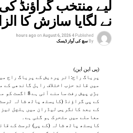
لیے منتخب گراؤنڈ ک
نے لگایا سازش کا الزا
on
August 6, 2026
4 hours ago
Published
By
سچ کی آواز ڈیسک
(پی این این)
پریاگ راج:اتر پردیش کے پریاگ راج می
میں قائد حزب اختلاف راہل گاندھی کے م
بڑی پیش رفت سامن
کے پی گراؤنڈ (کایستھ پاٹھ شالہ ٹرسٹ)
کے بعد کانگریس لیڈران میں ہلچل تیز ہ
معاملے میں متحرک ہو گئی ہے۔
کایستھ پاٹھ شالہ (کے پی) ٹرسٹ کے قائ