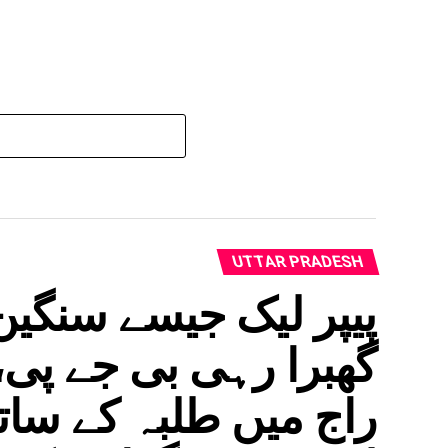
UTTAR PRADESH
پیپر لیک جیسے سنگی
گھبرا رہی بی جے پی،
راج میں طلبہ کے سات