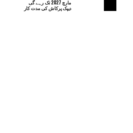
مارچ 2027 تک رہے گی
دیپک پرکاش کی مدت کار