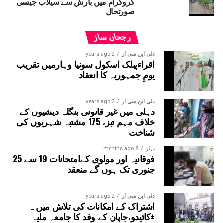
گروگرام میں بارش سے سیلاب جیسی
شہریوں سے بھی اپیل کی گئی ہے کہ وہ صرف ضروری
صورتحال
کاموں کے لیے گھروں سے نکلیں۔گروگرام کی
میونسپل کارپوریشن اور گروگرام میٹروپولیٹن
رجحان ساز
ڈیولپمنٹ اتھارٹی (جی ایم ڈی اے) کی ٹیموں کو
صورتحال پر قابو پانے کے لیے الرٹ پر رکھا گیا
دلی این سی آر
2 years ago
اقراءپبلک اسکول سونیا وہارمیں تقریب
ہے۔ متاثرہ علاقوں اور انڈر پاسز سے پانی نکالنے
یومِ جمہوریہ کا انعقاد
کے لیے ہیوی ڈیوٹی پمپ استعمال کیے جا رہے ہیں۔
حکام کا کہنا ہے کہ پانی کی نکاسی میں مدد کے لیے
تمام نکاسی آب کے مقامات پر اہلکار تعینات کیے
دلی این سی آر
2 years ago
دہلی میں غیر قانونی بنگلہ دیشیوں کے
گئے ہیں۔
خلاف مہم تیز، 175 مشتبہ شہریوں کی
شناخت
بہار
8 months ago
فوقانیہ اور مولوی کےامتحانات 19 سے 25
جنوری تک ہوں گے منعقد
دلی این سی آر
2 years ago
اشتراک کے امکانات کی تلاش میں ہ
±کائیدو،جاپان کے وفد کا جامعہ ملیہ