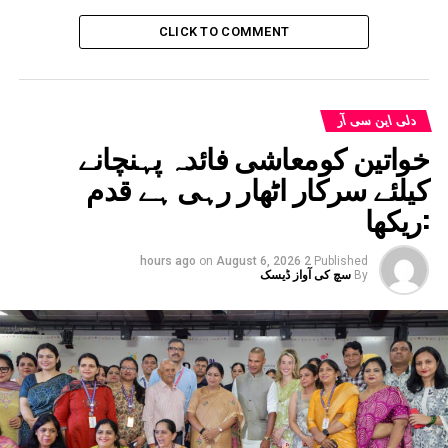
UP NEX
JNUSU انتخابات کی الٹی گنتی تیز , صدر عہدے کے لیے 48
CLICK TO COMMENT
لبہ نے کاغذات نامزدگی کیے داخل
DON'T MISS
بی کے ڈی نے مسائل حل نہ ہونے پر پاور کارپوریشن کے
خلاف تحریک چلانے کی دی وارننگ
دلی این سی آر
خواتین کومعاشی فائدہ پہنچانے
کیلئے سرکار اٹھار رہی ہے قدم
:ریکھا
on
August 6, 2026
2 hours ago
Published
By
سچ کی آواز ڈیسک