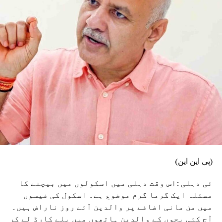
(پی این این)
ئی دہلی :اس وقت دہلی میں اسکولوں میں بیچنے کا
مسئلہ ایک گرما گرم موضوع ہے۔ اسکول کی فیسوں
میں من مانی اضافے پر والدین آئے روز ناراض ہیں۔
آج کئی بچوں کے والدین ہاتھوں میں پلے کارڈ لے کر