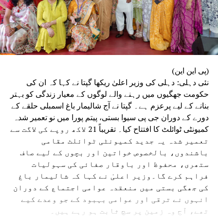
(پی این این)
نئی دہلی: دہلی کی وزیر اعلیٰ ریکھا گپتا نے کہا کہ ان کی
حکومت جھگیوں میں رہنے والے لوگوں کے معیار زندگی کو بہتر
بنانے کے لیے پرعزم ہے۔ گپتا نے آج شالیمار باغ اسمبلی حلقے کے
دورے کے دوران جی پی سیوا بستی، پیتم پورا میں نو تعمیر شدہ
کمیونٹی ٹوائلٹ کا افتتاح کیا۔ تقریباً 21 لاکھ روپے کی لاگت سے
تعمیر شدہ یہ جدید کمیونٹی ٹوائلٹ مقامی
باشندوں، بالخصوص خواتین اور بچوں کے لیے صاف
ستھری، محفوظ اور باوقار صفائی کی سہولیات
فراہم کرے گا۔وزیر اعلیٰ نے کہا کہ شالیمار باغ
کی جھگی بستی میں منعقدہ عوامی اجتماع کے دوران
انہوں نے ترقی اور عوامی بہبود کے جو وعدے کیے
تھے، آج وہ زمین پر سچ ثابت ہو رہے ہیں۔