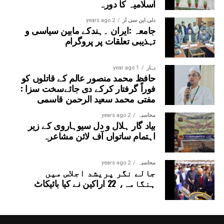
اسلامیہ کا دورہ
دلی این سی آر
2 years ago
جامعہ :ایران ۔ہندکے مابین سیاسی و
تہذیبی تعلقات پر پروگرام
بہار
1 year ago
حافظ محمد منصور عالم کے قاتلوں کو
فوراً گرفتار کرکے دی جائےسخت سزا :
مفتی محمد سعید الرحمن قاسمی
محاسبہ
2 years ago
بیاد گار ہلال و دل سیوہاروی کے زیر
اہتمام ساتواں آف لائن مشاعرہ
محاسبہ
2 years ago
جالے نگر پریشد اجلاس میں
ہنگامہ، 22 اراکین نے کیا بائیکاٹ