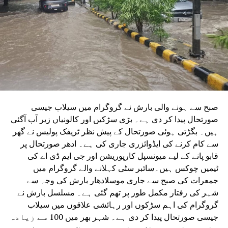
ہے۔ یہ ایجنسی دونوں راستوں پر تعمیراتی کام کرے گی۔
دونوں راستوں پر سول کام کے لیے منتخب کردہ ایجنسی لارسن
اینڈ ٹوبرو (L&T) ہے۔ سول ورک کی تخمینہ لاگت 1,200 کروڑ
ہے۔اس لائن پر آٹھ اسٹیشن بنائے جائیں گے۔ ان میں
سیکٹر-38A بوٹینیکل گارڈن، سیکٹر-44، نوئیڈا آفس، سیکٹر-96،
سیکٹر-97، سیکٹر-105، سیکٹر-108، سیکٹر-93، اور پنچشیل
بوائز انٹر کالج شامل ہوں گے۔
صبح سے ہونے والی بارش نے گروگرام میں سیلاب جیسی
صورتحال پیدا کر دی ہے۔ بڑی سڑکیں اور کالونیاں زیر آب آگئی
ہیں۔ بگڑتی ہوئی صورتحال کے پیش نظر ٹریفک پولیس نے گھر
سے کام کرنے کی ایڈوائزری جاری کی ہے۔ ادھر صورتحال پر
قابو پانے کے لیے میونسپل کارپوریشن اور جی ایم ڈی اے کی
ٹیمیں چوکس ہیں۔سائبر سٹی کہلانے والے گروگرام میں
جمعرات کی صبح سے جاری موسلادھار بارش کی وجہ سے
شہر کی رفتار مکمل طور پر تھم گئی ہے۔ مسلسل بارش نے
گروگرام کی اہم سڑکوں اور رہائشی علاقوں میں سیلاب
جیسی صورتحال پیدا کر دی ہے۔ شہر بھر میں 100 سے زیادہ