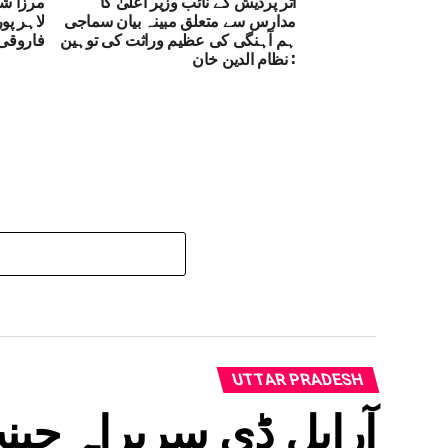
اتر پردیش کے نائب وزیر اعلیٰ کا
مرزا شا
مدارس سے متعلق مبینہ بیان سماجی
لاہر پو
ہم آہنگی کی عظیم وراثت کی توہین
فاروقی
: نظام الدین خان
UTTAR PRADESH
آرایل ڈی سربراہ جین