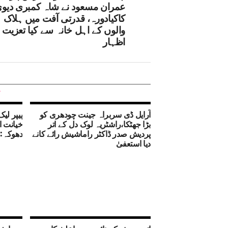
عمران مسعود نے شاہ کمبری دیو
کاکیادورہ، قدرتی آفت میں ہلاک 
والوں کے اہل خانہ سے کیا تعزیت ک
اظہار
آرایل ڈی سربراہ جینت چودھری کو
پیپر لی
بڑا جھٹکا،راشٹریہ لوک دل کے اتر
خیانت ا
پردیش صدر ڈاکٹر راماشیش رائے کانے
دھوکہ: 
دیا استعفیٰ