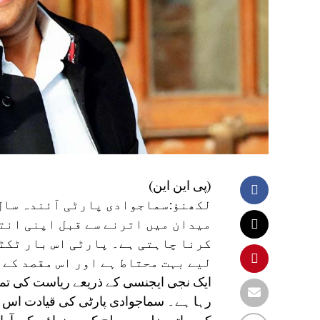
(پی این این)
لکھنؤ:سماجوادی پارٹی آئندہ سا
میدان میں اترنے سے قبل اپنی انتخ
کرنا چاہتی ہے۔ پارٹی اس بار ٹکٹو
لیے بہت محتاط ہے اور اس مقصد کے 
رہا ہے۔ سماجوادی پارٹی کی قیادت اس م