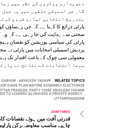
دعویداری ووٹروں کی نظر میں زیاد
گا۔ جن اسمبلی حلقوں میں یہ عمل 
بتدریج انتخابی تیاری شروع کرنے 
پارٹی ذرائع کا کہنا ہے کہ جن رہنماؤں ک
سختی سے ہدایت کی جا رہی ہے کہ وہ کوئی
پردیش اسمبلی انتخابات میں پارٹی نے مجم
سبھا انتخابات کے نتائج نے پارٹی
K SABHA
AKHILESH YADAV
RELATED TOPICS:
JOR GAME PLAN BEFORE ASSEMBLY ELECTIONS
UTTAR PRADESH; PARTY CHIEF AKHILESH YADAV
IES TO LEADERS ALONGSIDE A PRIVATE AGENCY
UTTARPRADESH
DON'T MISS
قدرتی آفت میں ہوئے نقصانات کام
چاہیے مناسب معاوضہ،رکن پارلی