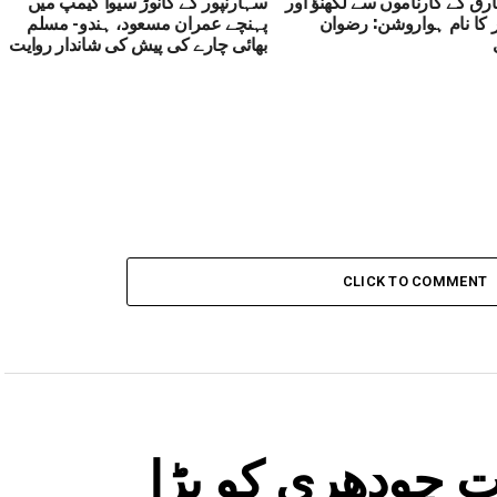
رق کے کارناموں سے لکھنؤ اور
سہارنپور کے کانوڑ سیوا کیمپ میں
ر کا نام ہواروشن: رضوان
پہنچے عمران مسعود، ہندو- مسلم
بھائی چارے کی پیش کی شاندار روایت
CLICK TO COMMENT
ت چودھری کو بڑا