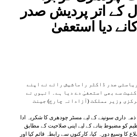
ل کے اتر پردیش صدر
نے دیا استعفیٰ
 ریاستی صدر ڈاکٹر راماشیش رائے نے اپنے
نیت سے بھی استعفیٰ دے دیا ہے۔ انہوں نے
رکزی وزیر مملکت (آزادانہ چارج) جینت
 ذمہ داری سونپنے کے لیے مسٹر چودھری کا شکریہ ادا
تنظیم کو مضبوط بنانے کے لیے اپنی صلاحیت کے مطابق
کا وسیع دورہ کیا، کارکنوں سے رابطہ قائم کیا اور