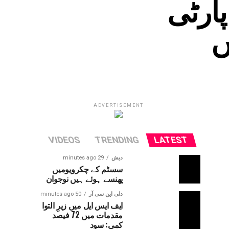
پارٹی
ں
ADVERTISEMENT
VIDEOS
TRENDING
LATEST
دیش
29 minutes ago
سسٹم کے چکرویومیں
پھنسے ہوئے ہیں نوجوان
دلی این سی آر
50 minutes ago
ایف ایس ایل میں زیرِ التوا
مقدمات میں 72 فیصد
کمی: سود