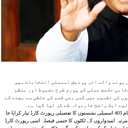
ل ہونے والے اتر پردیش اسمبلی انتخابات میں
ابی حکمتِ عملی کو پوری طرح مضبوط اور منظم
ں کی تقسیم میں کسی بھی قسم کی غلطی سے بچنے کے
لیے ایک واضح فارمولہ طے کر لیا گیا ہے۔
ایک نجی ایجنسی کے ذریعے ریاست کی تمام 403 اسمبلی نشستوں کا تفصیلی رپورٹ کارڈ تیار کرایا جا
رتبہ امیدواروں کے ٹکٹوں کا حتمی فیصلہ اسی رپورٹ کارڈ