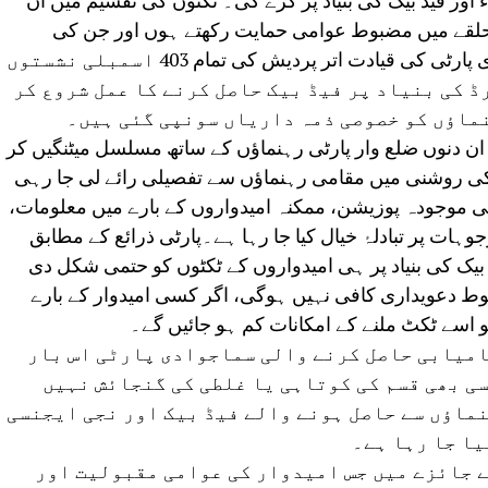
اور فیڈ بیک کی بنیاد پر کرے گی۔ ٹکٹوں کی تقسیم میں ان
ے حلقے میں مضبوط عوامی حمایت رکھتے ہوں اور جن کی
عوامی شبیہ مثبت اور بہتر ہو۔سماجوادی پارٹی کی قیادت اتر پردیش کی تمام 403 اسمبلی نشستوں
ڈ کی بنیاد پر فیڈ بیک حاصل کرنے کا عمل شروع کر
ماؤں کو خصوصی ذمہ داریاں سونپی گئی ہیں۔
ان دنوں ضلع وار پارٹی رہنماؤں کے ساتھ مسلسل میٹنگیں کر
ی روشنی میں مقامی رہنماؤں سے تفصیلی رائے لی جا رہی
ی موجودہ پوزیشن، ممکنہ امیدواروں کے بارے میں معلومات،
ات پر تبادلۂ خیال کیا جا رہا ہے۔پارٹی ذرائع کے مطابق
بیک کی بنیاد پر ہی امیدواروں کے ٹکٹوں کو حتمی شکل دی
ط دعویداری کافی نہیں ہوگی، اگر کسی امیدوار کے بارے
و اسے ٹکٹ ملنے کے امکانات کم ہو جائیں گے۔
میابی حاصل کرنے والی سماجوادی پارٹی اس بار
ی بھی قسم کی کوتاہی یا غلطی کی گنجائش نہیں
ماؤں سے حاصل ہونے والے فیڈ بیک اور نجی ایجنسی
یا جا رہا ہے۔
 جائزے میں جس امیدوار کی عوامی مقبولیت اور