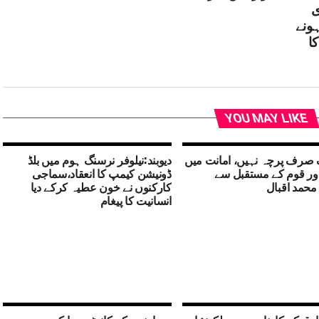
ی
ہونے
ا
YOU MAY LIKE
ک صرف پرچہ نہیں، امانت میں
دیوبند:نیلوفر نرسنگ ہوم میں بلڈ
ور قوم کے مستقبل سے
ڈونیشن کیمپ کا انعقاد،سماجی
محمد اقبال
کارکنوں نے خون عطیہ کرکے دیا
انسانیت کا پیغام