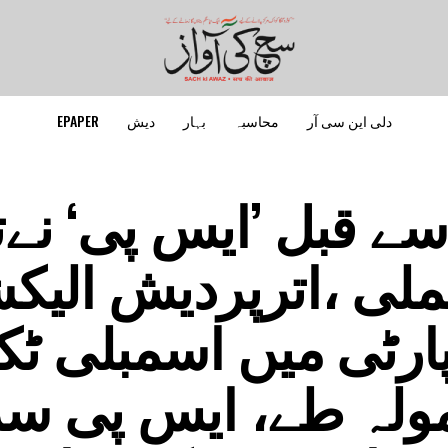
دلی این سی آر
محاسبہ
بہار
دیش
EPAPER
ے قبل ’ایس پی‘ نےتی
لی ،اترپردیش الیک
ارٹی میں اسمبلی ٹک
مولہ طے، ایس پی سر