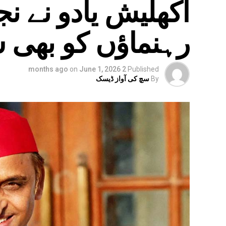
اکھلیش یادو نے ن
رہنماؤں کو بھی 
on
June 1, 2026
2 months ago
Published
By
سچ کی آواز ڈیسک