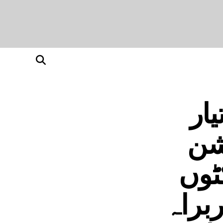
ار
شن
ٹوں
براہ