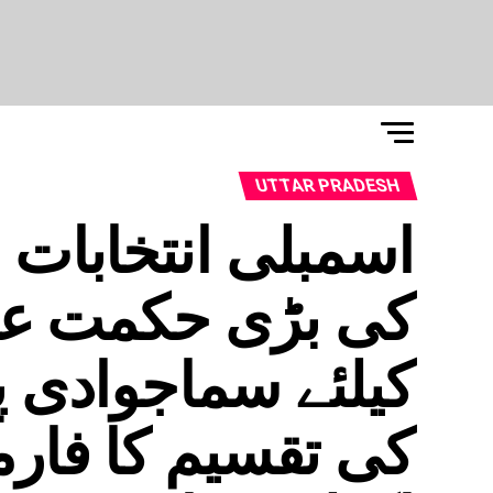
UTTAR PRADESH
اسمبلی انتخابات س
کی بڑی حکمت عم
کیلئے سماجوادی پ
کی تقسیم کا فار