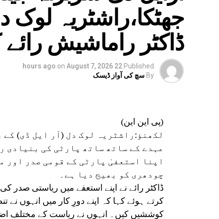
جھٹکا،راشٹریہ لوک د
ڈاکٹر راماشیش رائے کا
on
August 7, 2026
22 hours ago
Published
By
سچ کی آواز ڈیسک
(پی این این)
لکھنؤ:راشٹریہ لوک دل (آر ایل ڈی) کے
عہدے کے ساتھ ساتھ پارٹی کی بنیادی رک
اپنا استعفیٰ پارٹی کے قومی صدر اور م
چودھری کو بھیج دیا ہے۔
ڈاکٹر رائے نے اپنے استعفے میں ریاستی صدر کی
کرتے ہوئے کہا کہ اپنے دورِ کار میں انہوں نے 
کوششیں کیں۔ انہوں نے ریاست کے مختلف اضلاع 