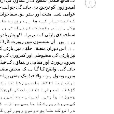
کے ساتھ ضلعی سطح کے رہنماؤں کی آراء 
امیدواروں کو ترجیح دی جائے گی جو اپن
کے لیے تیار کیے جا رہے رپورٹ کار
چکی ہے۔ اس مقصد کے لیے پارٹی رہن
سماجوادی پارٹی کے سربراہ اکھلیش یادو 
رہے ہیں۔ ان نشستوں میں رپورٹ کارڈ ک
ہے۔ اس دوران متعلقہ حلقے میں پارٹی ک
نیز پارٹی کی مضبوطی اور کمزوری کی وجوہ
سروے رپورٹ اور مقامی رہنماؤں کے فیڈ 
جائے گی۔ واضح کیا گیا ہے کہ محض مضبو
میں موصول ہونے والا فیڈ بیک منفی رہا ت
لوک سبھا انتخابات میں شاندار کا
گزشتہ اسمبلی انتخابات کی طرح کس
چھوڑنا چاہتی۔ اسی لیے مقامی رہن
کی سروے رپورٹ کا باہمی موازنہ ک
ذرائع کے مطابق دونوں رپورٹوں کے