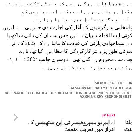
ہ مضبوط ثابت ہوگی، اسی کو پارٹی ٹکٹ دیا جائے
مکمل ہو چکا ہے، وہاں ممکنہ امیدواروں کو
کے لیے گرین سگنل بھی دیا جا رہا ہے۔
و انتخابی سرگرمیوں کے آغاز کی اجازت دی جا رہی ہے، انہیں
 ایسا اقدام یا بیان نہ دیں جس سے ان کی ذاتی ساکھ یا
پارٹی کی سیاسی پوزیشن کو نقصان پہنچے۔سماجوادی پارٹی کی قیادت کا ماننا ہے کہ 2022 کے اتر
وعی طور پر بہتر کارکردگی کا مظاہرہ کیا تھا، تاہم
معمولی سی چوک کے باعث اقتدار تک پہنچنے سے محروم رہ گئی تھی۔ دوسری جانب 2024 کے لوک
 کے حوصلے مزید بلند کر دیے ہیں۔
MEMBER OF THE LO
SAMAJWADI PARTY PREPARES MA
SP FINALISES FORMULA FOR DISTRIBUTION OF ASSEMBLY TICKETS IN 
ASSIGNS KEY RESPONSIBILIT
UP NEXT
لنا
اے ایم یو میںپروفیسر ٹی این ستھیسن کے
منٹ
اعزاز میں تقریب منعقد