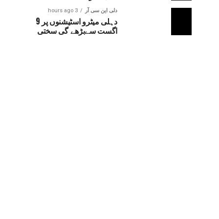
دلی این سی آر
3 hours ago
دہلی میٹرو اسٹیشنوں پر 9
اگست سےبڑھے گی سختی