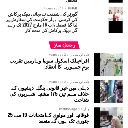
پر کیسے فائز ہیں۔‘‘ دراصل آئین کے مطابق اگر کوئی شخص
وزیر بنتا ہے تو 6 مہینے کے اندر اس کا اسمبلی یا
14 hours ago
BIHAR
گورنر کی شفقت نے بچائی دیپک پرکاش
قانون ساز کونسل کا رکن بننا لازمی ہے۔ ایسا نہ
کی کرسی، بہار حکومت کی سفارش پر
ہونے پر متعلقہ شخص کو وزارتی عہدہ چھوڑنا پڑ
لیا گیا فیصلہ،اب 16 مارچ 2027 تک رہے
سکتا ہے۔
گی دیپک پرکاش کی مدت کار
رجحان ساز
دلی این سی آر
2 years ago
اقراءپبلک اسکول سونیا وہارمیں تقریب
یومِ جمہوریہ کا انعقاد
دلی این سی آر
2 years ago
دہلی میں غیر قانونی بنگلہ دیشیوں کے
خلاف مہم تیز، 175 مشتبہ شہریوں کی
شناخت
بہار
8 months ago
فوقانیہ اور مولوی کےامتحانات 19 سے 25
جنوری تک ہوں گے منعقد