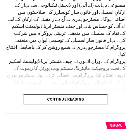
مصنوعی ذہانت (اے آئی) اور ڈیجیٹل ٹیکنالوجی سے بہار کے
ارکانِ اسمبلی اور قانون ساز کونسلرز کی صلاحیتوں میں
اضافہ ہوگا۔ مسٹرچوہدری نے آج بہار مقننہ کے ارکان کے لیے
اے آئی کو حساس بنانے اور چیف منسٹر ایریا ڈیولپمنٹ اسکیم
کے نفاذ کے سلسلے میں منعقدہ تربیتی پروگرام میں شرکت
کی۔ بہار قانون ساز اسمبلی کے توسیعی ایوان میں منعقدہ
پروگرام کا مسٹرچوہدری نے شمع روشن کر کے باضابطہ افتتاح
کیا۔
پروگرام کے دوران انہوں نے چیف منسٹر ایریا ڈیولپمنٹ اسکیم
کے تحت پروجیکٹ مانیٹرنگ سسٹم ویب پورٹل کا ریموٹ کے
ذریعے افتتاح کیا۔پروگرام سے خطاب کرتے ہوئے مسٹرچوہدری
نے کہا کہ آج کا یہ پروگرام انتہائی اہم ہے۔ انہوں نے کہا کہ
20-25 سال قبل کمپیوٹر کا استعمال محدود تھا، لیکن آج
مصنوعی ذہانت اور ڈیجیٹل ٹیکنالوجی حکومت، انتظامیہ اور
CONTINUE READING
ترقی کی سب سے بڑی ضرورت بن چکی ہے۔ تمام وزراء،
ارکانِ اسمبلی اور قانون ساز کونسلر ان ٹیکنالوجیز کا زیادہ سے
زیادہ استعمال کریں تاکہ عوام سے بہتر رابطہ قائم ہو سکے
اور علاقے کی مناسب ترقی یقینی بنائی جا سکے۔ انہوں نے کہا
BIHAR