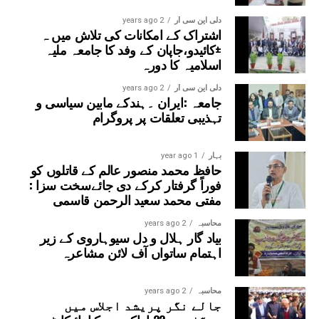
دلی این سی آر
2 years ago
اشتراک کے امکانات کی تلاش میں ہ
±کائیدو،جاپان کے وفد کا جامعہ ملیہ
اسلامیہ کا دورہ
دلی این سی آر
2 years ago
جامعہ :ایران ۔ہندکے مابین سیاسی و
تہذیبی تعلقات پر پروگرام
بہار
1 year ago
حافظ محمد منصور عالم کے قاتلوں کو
فوراً گرفتار کرکے دی جائےسخت سزا :
مفتی محمد سعید الرحمن قاسمی
محاسبہ
2 years ago
بیاد گار ہلال و دل سیوہاروی کے زیر
اہتمام ساتواں آف لائن مشاعرہ
محاسبہ
2 years ago
جالے نگر پریشد اجلاس میں