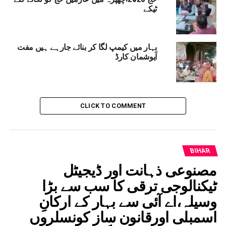
ٹیکے
بہار میں کیمپ لگا کر بنائے جارہے ہیں مفت
آیوشمان کارڈ
CLICK TO COMMENT
BIHAR
مصنوعی ذہانت اور ڈیجیٹل
ٹیکنالوجی ترقی کا سب سے بڑا
وسیلہ،اے آئی سے بہار کے ارکانِ
اسمبلی اورقانون ساز کونسلروں