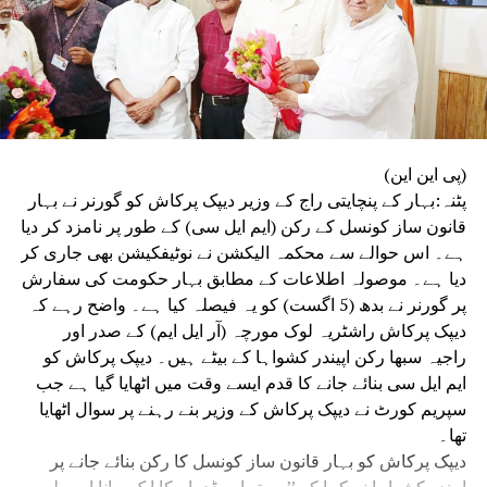
(پی این این)
پٹنہ:بہار کے پنچایتی راج کے وزیر دیپک پرکاش کو گورنر نے بہار
قانون ساز کونسل کے رکن (ایم ایل سی) کے طور پر نامزد کر دیا
ہے۔ اس حوالے سے محکمہ الیکشن نے نوٹیفکیشن بھی جاری کر
دیا ہے۔ موصولہ اطلاعات کے مطابق بہار حکومت کی سفارش
پر گورنر نے بدھ (5 اگست) کو یہ فیصلہ کیا ہے۔ واضح رہے کہ
دیپک پرکاش راشٹریہ لوک مورچہ (آر ایل ایم) کے صدر اور
راجیہ سبھا رکن اپیندر کشواہا کے بیٹے ہیں۔ دیپک پرکاش کو
ایم ایل سی بنائے جانے کا قدم ایسے وقت میں اٹھایا گیا ہے جب
سپریم کورٹ نے دیپک پرکاش کے وزیر بنے رہنے پر سوال اٹھایا
تھا۔
دیپک پرکاش کو بہار قانون ساز کونسل کا رکن بنائے جانے پر