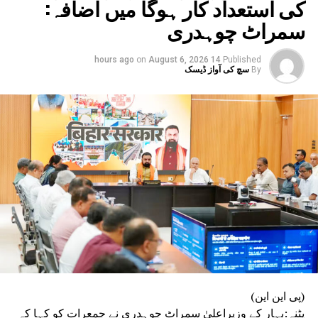
کی استعداد کار ہوگا میں اضافہ:
سمراٹ چوہدری
on
August 6, 2026
14 hours ago
Published
By
سچ کی آواز ڈیسک
(پی این این)
پٹنہ:بہار کے وزیراعلیٰ سمراٹ چوہدری نے جمعرات کو کہا کہ