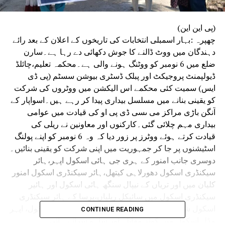
(پی این این)
چھپرہ :بہار اسمبلی انتخابات کی تاریخوں کے اعلان کے بعد رائے
دہندگان میں ووٹ ڈالنے کا جوش دکھائی دے رہا ہے۔سارن
ضلع میں 6 نومبر کو ووٹنگ ہونے والی ہے۔محکمہ تعلیم،چائلڈ
ڈیولپمنٹ پروجیکٹ اور پبلک ڈسٹری بیوشن سسٹم (پی ڈی
ایس) سمیت کئی محکمے اس الیکشن میں ووٹروں کی شرکت
کو یقینی بنانے میں مسلسل بیداری پیدا کر رہے ہیں۔اسواپار کے
آنگن باڑی مراکز می ںسی ڈی پی او کی قیادت میں عوامی
بیداری مہم چلائی گئی۔کارکنوں اور معاونین نے ریلی کی
قیادت کرتے ہوئے ووٹرز پر زور دیا کہ وہ 6 نومبر کو اپنے پولنگ
اسٹیشنوں پر جا کر جمہوریت میں اپنی شرکت کو یقینی بنائیں۔
دوسری جانب امنور کے ہری جی ہائی اسکول اپہر،ہائر
سیکنڈری اسکول دھورلاہی کیتھل،ہائر سیکنڈری اسکول امنور
کلیان میں اور تریاں کے نیپال سنگھ ہائی اسکول اور ہائیر
سیکنڈری اسکول میں سائیکل ریلیاں،پرسا کے ہائر سیکنڈری
اسکول شوبھے پور میں پربھات فیری،پوکھریرا مڈل اسکول، اپہر
CONTINUE READING
مڈل اسکول میں کوئز مقابلے اور ساہو سرائے ہائی