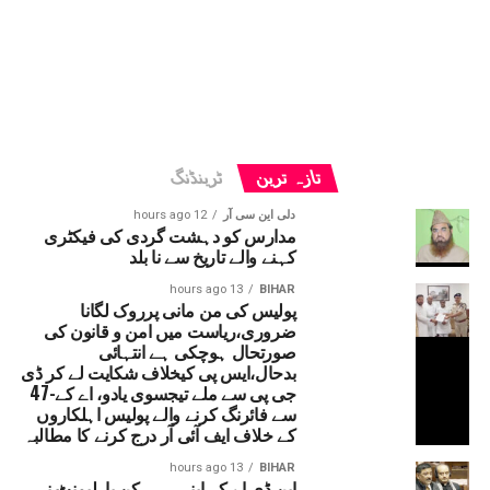
تازہ ترین
ٹرینڈنگ
دلی این سی آر
12 hours ago
مدارس کو دہشت گردی کی فیکٹری
کہنے والے تاریخ سے نا بلد
13 hours ago
BIHAR
پولیس کی من مانی پرروک لگانا
ضروری،ریاست میں امن و قانون کی
صورتحال ہوچکی ہے انتہائی
بدحال،ایس پی کیخلاف شکایت لے کر ڈی
جی پی سے ملے تیجسوی یادو، اے کے-47
سے فائرنگ کرنے والے پولیس اہلکاروں
کے خلاف ایف آئی آر درج کرنے کا مطالبہ
13 hours ago
BIHAR
این ڈی اے کے اپنے ہی رکن پارلیمنٹ نے