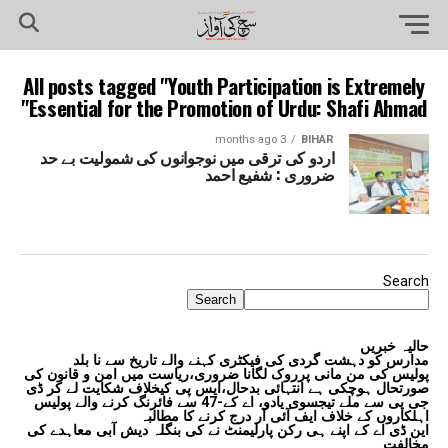
All posts tagged "Youth Participation is Extremely
Essential for the Promotion of Urdu: Shafi Ahmad"
3 months ago
BIHAR
اردو کی ترقی میں نوجوانوں کی شمولیت بے حد
ضروری : شفیع احمد
Search
Search
حالیہ خبریں
مدارس کو دہشت گردی کی فیکٹری کہنے والے تاریخ سے نا بلد
پولیس کی من مانی پرروک لگانا ضروری،ریاست میں امن و قانون کی
صورتحال ہوچکی ہے انتہائی بدحال،ایس پی کیخلاف شکایت لے کر ڈی
جی پی سے ملے تیجسوی یادو، اے کے-47 سے فائرنگ کرنے والے پولیس
اہلکاروں کے خلاف ایف آئی آر درج کرنے کا مطالبہ
این ڈی اے کے اپنے ہی رکن پارلیمنٹ نے کی بنگلہ دیش آبی معاہدے کی
مخالفت