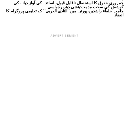
جمہوری حقوق کا استحصال ناقابل قبول، اساتذہ کی آواز دبانے کی
کوشش کی سخت مذمت:بنشی دھربرجواسی
جامعہ خلفاء راشدین،پورنیہ میں’’النادی العربی‘‘ کے تعلیمی پروگرام کا
انعقاد
ADVERTISEMENT