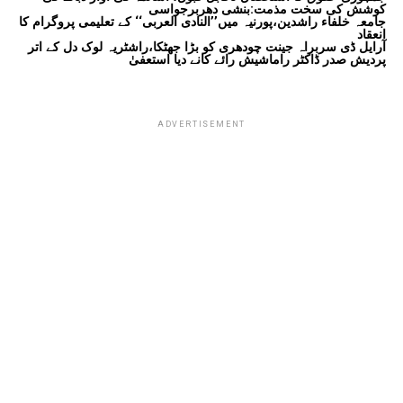
کوشش کی سخت مذمت:بنشی دھربرجواسی
جامعہ خلفاء راشدین،پورنیہ میں’’النادی العربی‘‘ کے تعلیمی پروگرام کا
انعقاد
آرایل ڈی سربراہ جینت چودھری کو بڑا جھٹکا،راشٹریہ لوک دل کے اتر
پردیش صدر ڈاکٹر راماشیش رائے کانے دیا استعفیٰ
ADVERTISEMENT