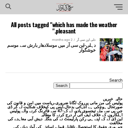
All posts tagged "which has made the weather
pleasant."
دلی این سی آر
2 months ago
دہلی-این سی آر میں موسلادھار بارش سے موسم
خوشگوار
Search
Search
حالیہ خبریں
پولیس کی من مانی پرروک لگانا ضروری،ریاست میں امن و قانون کی
صورتحال ہوچکی ہے انتہائی بدحال،ایس پی کیخلاف شکایت لے کر ڈی
جی پی سے ملے تیجسوی یادو، اے کے-47 سے فائرنگ کرنے والے پولیس
اہلکاروں کے خلاف ایف آئی آر درج کرنے کا مطالبہ
این ڈی اے کے اپنے ہی رکن پارلیمنٹ نے کی بنگلہ دیش آبی معاہدے کی
مخالفت
جمہوری حقوق کا استحصال ناقابل قبول، اساتذہ کی آواز دبانے کی