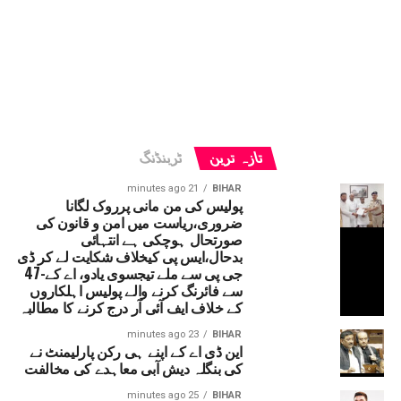
تازہ ترین
ٹرینڈنگ
21 minutes ago
BIHAR
پولیس کی من مانی پرروک لگانا
ضروری،ریاست میں امن و قانون کی
صورتحال ہوچکی ہے انتہائی
بدحال،ایس پی کیخلاف شکایت لے کر ڈی
جی پی سے ملے تیجسوی یادو، اے کے-47
سے فائرنگ کرنے والے پولیس اہلکاروں
کے خلاف ایف آئی آر درج کرنے کا مطالبہ
23 minutes ago
BIHAR
این ڈی اے کے اپنے ہی رکن پارلیمنٹ نے
کی بنگلہ دیش آبی معاہدے کی مخالفت
25 minutes ago
BIHAR