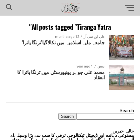
All posts tagged "Tiranga Yatra"
دلی این سی آر
12 months ago
جامعہ ملیہ اسلامیہ میں نکالاگیا’ترنگا یاترا‘
دیش
1 year ago
محمد علی جوہر یونیورسٹی میں ترنگا یاترا کا
انعقاد
Search
Search
حالیہ خبریں
مصنوعی ذہانت اور ڈیجیٹل ٹیکنالوجی ترقی کا سب سے بڑا وسیلہ،اے
آئی سے بہار کے ارکانِ اسمبلی اورقانون ساز کونسلروں کی استعداد