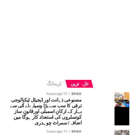
تازہ ترین
ٹرینڈنگ
17 hours ago
BIHAR
مصنوعی ذہانت اور ڈیجیٹل ٹیکنالوجی
ترقی کا سب سے بڑا وسیلہ،اے آئی سے
بہار کے ارکانِ اسمبلی اورقانون ساز
کونسلروں کی استعداد کار ہوگا میں
اضافہ: سمراٹ چوہدری
17 hours ago
BIHAR