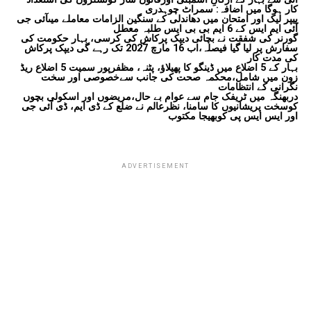
کار ہوگا میں اضافہ: سمراٹ چوہدری
پیپر لیک اور امتحان میں دھاندلی کے سنگین الزامات معاملے میںآئی جی
آئی ایم ایس کے 6 ایم بی بی ایس طلبہ معطل
گورنر کی شفقت نے بچائی دیپک پرکاش کی کرسی، بہار حکومت کی
سفارش پر لیا گیا فیصلہ،اب 16 مارچ 2027 تک رہے گی دیپک پرکاش
کی مدت کار
بہار کے 5 اضلاع میں ڈینگو کا پھیلاؤ، پٹنہ، مظفرپور سمیت 5 اضلاع ریڈ
زون میں شامل،محکمہ صحت کی جانب سےخصوصی اور سخت
نگرانی کے انتظامات
دربھنگہ میں ٹریفک جام سے عوام بے حال،مریضوں اور اسکولی بچوں
کوسخت پریشانیوں کا سامنا، نظرعالم نے ضلع کے ڈی ایم، ڈی آئی جی
اور ایس ایس پی کوبھیجا مکتوب
ADVERTISEMENT