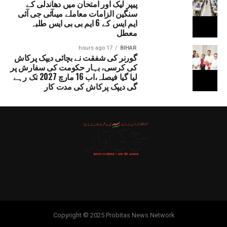
پیپر لیک اور امتحان میں دھاندلی کے
سنگین الزامات معاملے میںآئی جی آئی
ایم ایس کے 6 ایم بی بی ایس طلبہ
معطل
17 hours ago
BIHAR
گورنر کی شفقت نے بچائی دیپک پرکاش
کی کرسی، بہار حکومت کی سفارش پر
لیا گیا فیصلہ،اب 16 مارچ 2027 تک رہے
گی دیپک پرکاش کی مدت کار
Copyright © 2025 Probitas News Network