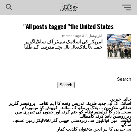
All posts tagged "the United States"
انٹر نیشنل
3 months ago
امریکہ کی اسلامک سینٹر آف سانڈیاگو پر
حملہ،5ہلاک،بال بال بچے مدرسہ کے طلبا
Search
Search
حالیہ خبریں
اساتذہ کے لیے جدید طریقہ تدریس وقت کا اہم تقاضہ: پروفیسر گلریز
صفائی ملازمین نے بلاک پرمکھ کے نمائندہ کوپیش کیا میمورنڈم
سنجے یادو کا کولیجیم نظام کو ختم کرنے اور ججوں کی تقرری میں
ریزرویشن نافذ کرنے کامطالبہ
اوڈیشہ میں قبائلیوں سے زبردستی چھینی گئی950ایکڑ زمین :سنجے
سنگھ
بی جے پی کا ہر انجن بدعنوان:کلدیپ کمار