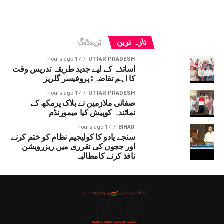
تازہ ترین
ٹرینڈنگ
17 hours ago
UTTAR PRADESH
اساتذہ کے لیے جدید طریقہ تدریس وقت
کا اہم تقاضہ: پروفیسر گلریز
17 hours ago
UTTAR PRADESH
صفائی ملازمین نے بلاک پرمکھ کے
نمائندہ کوپیش کیا میمورنڈم
17 hours ago
BIHAR
سنجے یادو کا کولیجیم نظام کو ختم کرنے
اور ججوں کی تقرری میں ریزرویشن
نافذ کرنے کامطالبہ