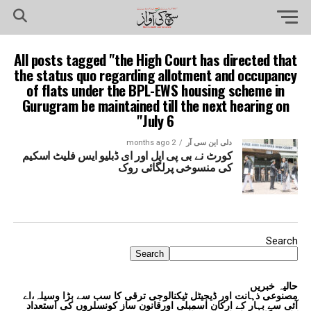
All posts tagged "the High Court has directed that
the status quo regarding allotment and occupancy
of flats under the BPL-EWS housing scheme in
Gurugram be maintained till the next hearing on
July 6"
دلی این سی آر
2 months ago
کورٹ نے بی پی ایل اور ای ڈبلیو ایس فلیٹ اسکیم
کی منسوخی پرلگائی روک
Search
Search
حالیہ خبریں
مصنوعی ذہانت اور ڈیجیٹل ٹیکنالوجی ترقی کا سب سے بڑا وسیلہ،اے
آئی سے بہار کے ارکانِ اسمبلی اورقانون ساز کونسلروں کی استعداد