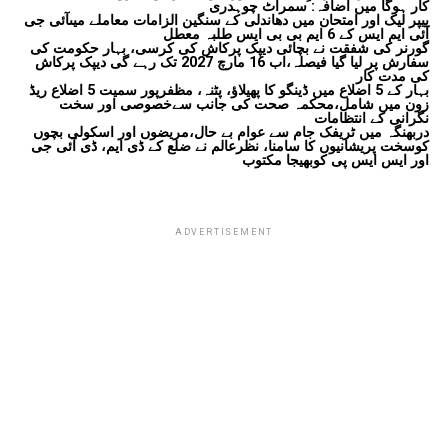
کار ہوگا میں اضافہ: سمراٹ چوہدری
پیپر لیک اور امتحان میں دھاندلی کے سنگین الزامات معاملے میںآئی جی
آئی ایم ایس کے 6 ایم بی بی ایس طلبہ معطل
گورنر کی شفقت نے بچائی دیپک پرکاش کی کرسی، بہار حکومت کی
سفارش پر لیا گیا فیصلہ،اب 16 مارچ 2027 تک رہے گی دیپک پرکاش
کی مدت کار
بہار کے 5 اضلاع میں ڈینگو کا پھیلاؤ، پٹنہ، مظفرپور سمیت 5 اضلاع ریڈ
زون میں شامل،محکمہ صحت کی جانب سےخصوصی اور سخت
نگرانی کے انتظامات
دربھنگہ میں ٹریفک جام سے عوام بے حال،مریضوں اور اسکولی بچوں
کوسخت پریشانیوں کا سامنا، نظرعالم نے ضلع کے ڈی ایم، ڈی آئی جی
اور ایس ایس پی کوبھیجا مکتوب
ADVERTISEMENT