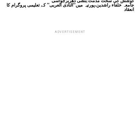
کوشش کی سخت مذمت:بنشی دھربرجواسی
جامعہ خلفاء راشدین،پورنیہ میں’’النادی العربی‘‘ کے تعلیمی پروگرام کا
انعقاد
ADVERTISEMENT