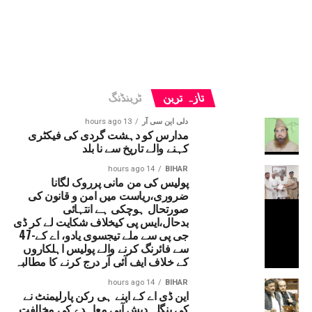
تازہ ترین
ٹرینڈنگ
دلی این سی آر
13 hours ago
مدارس کو دہشت گردی کی فیکٹری
کہنے والے تاریخ سے نا بلد
14 hours ago
BIHAR
پولیس کی من مانی پرروک لگانا
ضروری،ریاست میں امن و قانون کی
صورتحال ہوچکی ہے انتہائی
بدحال،ایس پی کیخلاف شکایت لے کر ڈی
جی پی سے ملے تیجسوی یادو، اے کے-47
سے فائرنگ کرنے والے پولیس اہلکاروں
کے خلاف ایف آئی آر درج کرنے کا مطالبہ
14 hours ago
BIHAR
این ڈی اے کے اپنے ہی رکن پارلیمنٹ نے
کی بنگلہ دیش آبی معاہدے کی مخالفت