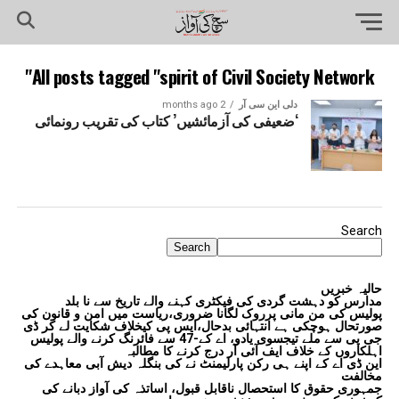
All posts tagged "spirit of Civil Society Network"
دلی این سی آر
2 months ago
‘ضعیفی کی آزمائشیں’ کتاب کی تقریب رونمائی
Search
Search
حالیہ خبریں
مدارس کو دہشت گردی کی فیکٹری کہنے والے تاریخ سے نا بلد
پولیس کی من مانی پرروک لگانا ضروری،ریاست میں امن و قانون کی
صورتحال ہوچکی ہے انتہائی بدحال،ایس پی کیخلاف شکایت لے کر ڈی
جی پی سے ملے تیجسوی یادو، اے کے-47 سے فائرنگ کرنے والے پولیس
اہلکاروں کے خلاف ایف آئی آر درج کرنے کا مطالبہ
این ڈی اے کے اپنے ہی رکن پارلیمنٹ نے کی بنگلہ دیش آبی معاہدے کی
مخالفت
جمہوری حقوق کا استحصال ناقابل قبول، اساتذہ کی آواز دبانے کی