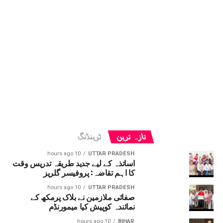
تازہ ترین
ٹرینڈنگ
10 hours ago
UTTAR PRADESH
اساتذہ کے لیے جدید طریقہ تدریس وقت
کا اہم تقاضہ: پروفیسر گلریز
10 hours ago
UTTAR PRADESH
صفائی ملازمین نے بلاک پرمکھ کے
نمائندہ کوپیش کیا میمورنڈم
10 hours ago
BIHAR