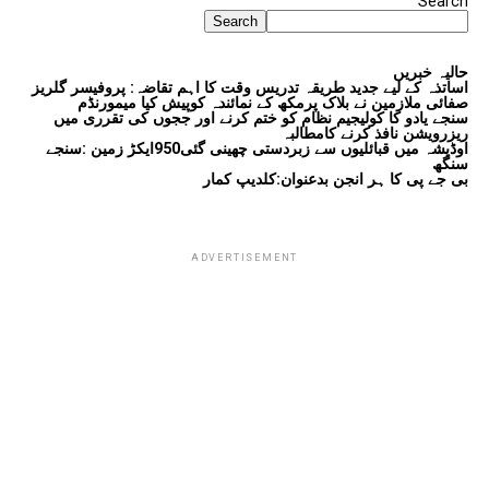
Search
Search
حالیہ خبریں
اساتذہ کے لیے جدید طریقہ تدریس وقت کا اہم تقاضہ: پروفیسر گلریز
صفائی ملازمین نے بلاک پرمکھ کے نمائندہ کوپیش کیا میمورنڈم
سنجے یادو کا کولیجیم نظام کو ختم کرنے اور ججوں کی تقرری میں
ریزرویشن نافذ کرنے کامطالبہ
اوڈیشہ میں قبائلیوں سے زبردستی چھینی گئی950ایکڑ زمین :سنجے
سنگھ
بی جے پی کا ہر انجن بدعنوان:کلدیپ کمار
ADVERTISEMENT