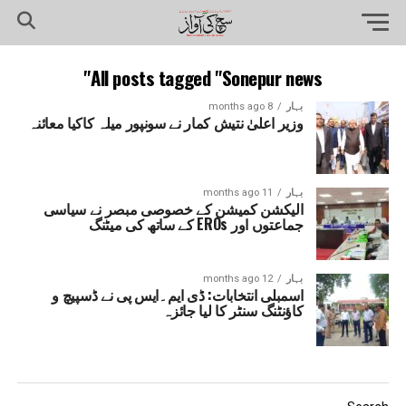
All posts tagged "Sonepur news"
بہار
8 months ago
وزیر اعلیٰ نتیش کمار نے سونپور میلہ کاکیا معائنہ
بہار
11 months ago
الیکشن کمیشن کے خصوصی مبصر نے سیاسی
جماعتوں اور EROs کے ساتھ کی میٹنگ
بہار
12 months ago
اسمبلی انتخابات: ڈی ایم۔ایس پی نے ڈسپیچ و
کاؤنٹنگ سنٹر کا لیا جائزہ