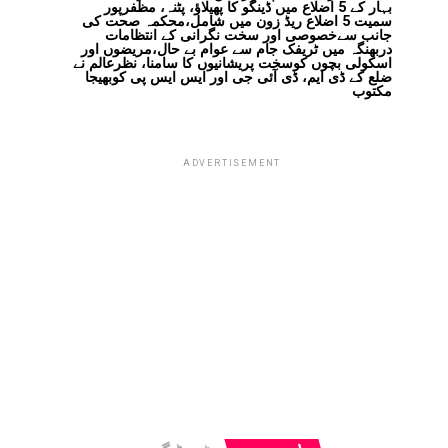
بہار کے 5 اضلاع میں ڈینگو کا پھیلاؤ، پٹنہ، مظفرپور
سمیت 5 اضلاع ریڈ زون میں شامل،محکمہ صحت کی
جانب سےخصوصی اور سخت نگرانی کے انتظامات
دربھنگہ میں ٹریفک جام سے عوام بے حال،مریضوں اور
اسکولی بچوں کوسخت پریشانیوں کا سامنا، نظرعالم نے
ضلع کے ڈی ایم، ڈی آئی جی اور ایس ایس پی کوبھیجا
مکتوب
ADVERTISEMENT