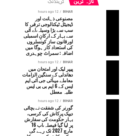
تازہ ترین
ٹرینڈنگ
12 hours ago
BIHAR
مصنوعی ذہانت اور
ڈیجیٹل ٹیکنالوجی ترقی کا
سب سے بڑا وسیلہ،اے آئی
سے بہار کے ارکانِ اسمبلی
اورقانون ساز کونسلروں
کی استعداد کار ہوگا میں
اضافہ: سمراٹ چوہدری
12 hours ago
BIHAR
پیپر لیک اور امتحان میں
دھاندلی کے سنگین الزامات
معاملے میںآئی جی آئی ایم
ایس کے 6 ایم بی بی ایس
طلبہ معطل
12 hours ago
BIHAR
گورنر کی شفقت نے بچائی
دیپک پرکاش کی کرسی،
بہار حکومت کی سفارش
پر لیا گیا فیصلہ،اب 16
مارچ 2027 تک رہے گی