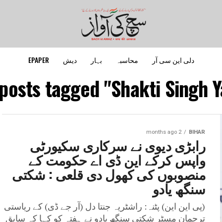
دلی این سی آر
محاسبہ
بہار
دیش
EPAPER
 posts tagged "Shakti Singh Y
2 months ago
BIHAR
رابڑی دیوی نے سرکاری سکیورٹی
واپس کرکے این ڈی اے حکومت کے
منصوبوں کی کھول دی قلعی : شکتی
سنگھ یادو
(پی این این) پٹنہ: راشٹریہ جنتا دل (آر جے ڈی) کے ریاستی
ترجمان مسٹر شکتی سنگھ یادو نے ہفتہ کو کہا کہ سابق