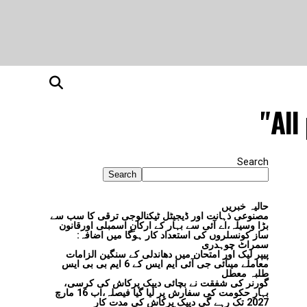
All
Search
Search
حالیہ خبریں
مصنوعی ذہانت اور ڈیجیٹل ٹیکنالوجی ترقی کا سب سے
بڑا وسیلہ،اے آئی سے بہار کے ارکانِ اسمبلی اورقانون
ساز کونسلروں کی استعداد کار ہوگا میں اضافہ:
سمراٹ چوہدری
پیپر لیک اور امتحان میں دھاندلی کے سنگین الزامات
معاملے میںآئی جی آئی ایم ایس کے 6 ایم بی بی ایس
طلبہ معطل
گورنر کی شفقت نے بچائی دیپک پرکاش کی کرسی،
بہار حکومت کی سفارش پر لیا گیا فیصلہ،اب 16 مارچ
2027 تک رہے گی دیپک پرکاش کی مدت کار