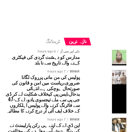
تازہ ترین
ٹرینڈنگ
دلی این سی آر
6 hours ago
مدارس کو دہشت گردی کی فیکٹری
کہنے والے تاریخ سے نا بلد
7 hours ago
BIHAR
پولیس کی من مانی پرروک لگانا
ضروری،ریاست میں امن و قانون کی
صورتحال ہوچکی ہے انتہائی
بدحال،ایس پی کیخلاف شکایت لے کر ڈی
جی پی سے ملے تیجسوی یادو، اے کے-47
سے فائرنگ کرنے والے پولیس اہلکاروں
کے خلاف ایف آئی آر درج کرنے کا مطالبہ
7 hours ago
BIHAR
این ڈی اے کے اپنے ہی رکن پارلیمنٹ نے
کی بنگلہ دیش آبی معاہدے کی مخالفت