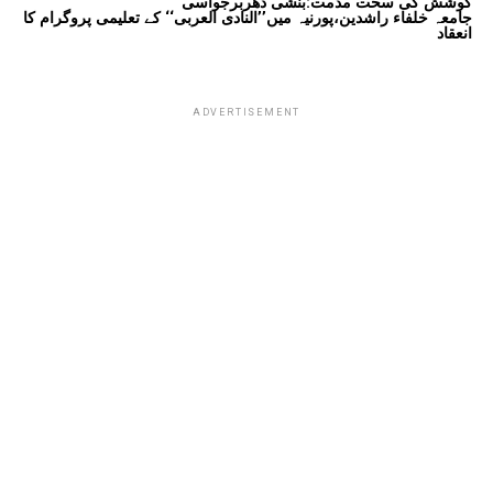
کوشش کی سخت مذمت:بنشی دھربرجواسی
جامعہ خلفاء راشدین،پورنیہ میں’’النادی العربی‘‘ کے تعلیمی پروگرام کا
انعقاد
ADVERTISEMENT