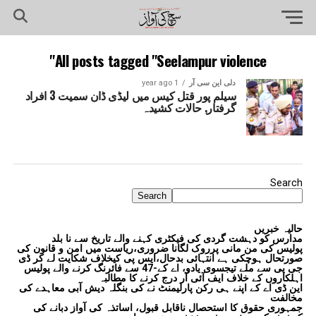
All posts tagged "Seelampur violence"
دلی این سی آر
1 year ago
سیلم پور قتل کیس میں لیڈی ڈان سمیت 3 افراد
گرفتار, حالات کشیدہ
Search
Search
حالیہ خبریں
مدارس کو دہشت گردی کی فیکٹری کہنے والے تاریخ سے نا بلد
پولیس کی من مانی پرروک لگانا ضروری،ریاست میں امن و قانون کی
صورتحال ہوچکی ہے انتہائی بدحال،ایس پی کیخلاف شکایت لے کر ڈی
جی پی سے ملے تیجسوی یادو، اے کے-47 سے فائرنگ کرنے والے پولیس
اہلکاروں کے خلاف ایف آئی آر درج کرنے کا مطالبہ
این ڈی اے کے اپنے ہی رکن پارلیمنٹ نے کی بنگلہ دیش آبی معاہدے کی
مخالفت
جمہوری حقوق کا استحصال ناقابل قبول، اساتذہ کی آواز دبانے کی