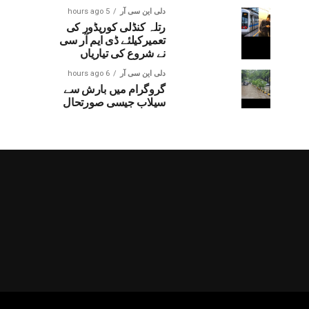
دلی این سی آر
5 hours ago
رتلہ کنڈلی کوریڈور کی
تعمیرکیلئے ڈی ایم آر سی
نے شروع کی تیاریاں
دلی این سی آر
6 hours ago
گروگرام میں بارش سے
سیلاب جیسی صورتحال