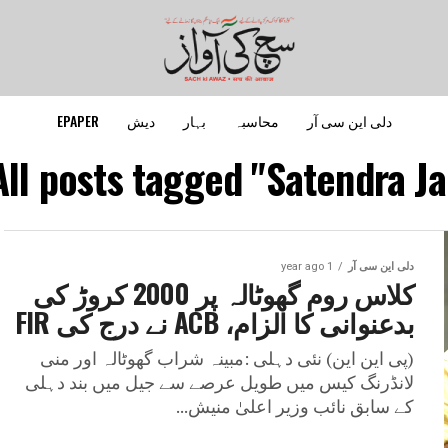
دلی این سی آر
محاسبہ
بہار
دیش
EPAPER
All posts tagged "Satendra Jai
دلی این سی آر
1 year ago
کلاس روم گھوٹالہ پر 2000 کروڑ کی
بدعنوانی کا الزام، ACB نے درج کی FIR
(پی این این) نئی دہلی :مبینہ شراب گھوٹالہ اور منی
لانڈرنگ کیس میں طویل عرصے سے جیل میں بند دہلی
کے سابق نائب وزیر اعلیٰ منیش...