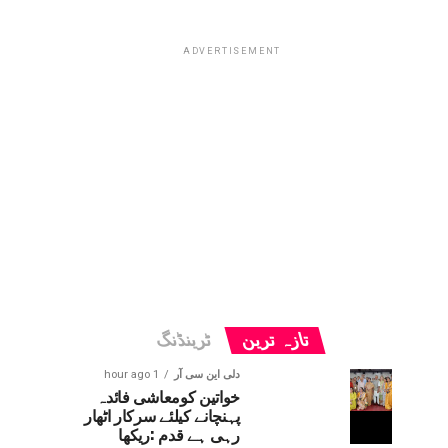
ADVERTISEMENT
تازہ ترین
ٹرینڈنگ
دلی این سی آر
1 hour ago
خواتین کومعاشی فائدہ
پہنچانے کیلئے سرکار اٹھار
رہی ہے قدم :ریکھا