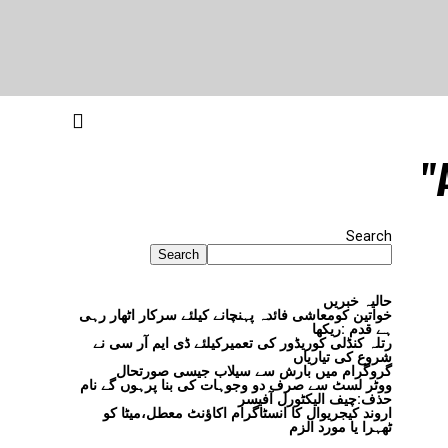
Search
Search
حالیہ خبریں
خواتین کومعاشی فائدہ پہنچانے کیلئے سرکار اٹھار رہی
ہے قدم :ریکھا
رتلہ کنڈلی کوریڈور کی تعمیرکیلئے ڈی ایم آر سی نے
شروع کی تیاریاں
گروگرام میں بارش سے سیلاب جیسی صورتحال
ووٹر لسٹ سے صرف دو وجوہات کی بنا پرہوں گے نام
حذف:چیف الیکٹورل آفیسر
اروند کیجریوال کا انسٹاگرام اکاؤنٹ معطل،میٹا کو
ٹھہرا یا مورد الزم