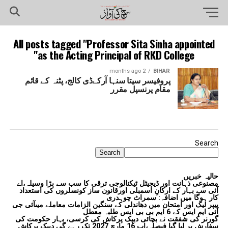
All posts tagged "Professor Sita Sinha appointed
as the Acting Principal of RKD College"
2 months ago
BIHAR
پروفیسر سیتا سنہا آرکےڈی کالج، پٹنہ کے قائم
مقام پرنسپل مقرر
Search
Search
حالیہ خبریں
مصنوعی ذہانت اور ڈیجیٹل ٹیکنالوجی ترقی کا سب سے بڑا وسیلہ،اے
آئی سے بہار کے ارکانِ اسمبلی اورقانون ساز کونسلروں کی استعداد
کار ہوگا میں اضافہ: سمراٹ چوہدری
پیپر لیک اور امتحان میں دھاندلی کے سنگین الزامات معاملے میںآئی جی
آئی ایم ایس کے 6 ایم بی بی ایس طلبہ معطل
گورنر کی شفقت نے بچائی دیپک پرکاش کی کرسی، بہار حکومت کی
سفارش پر لیا گیا فیصلہ،اب 16 مارچ 2027 تک رہے گی دیپک پرکاش