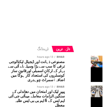
تازہ ترین
ٹرینڈنگ
13 hours ago
BIHAR
مصنوعی ذہانت اور ڈیجیٹل ٹیکنالوجی
ترقی کا سب سے بڑا وسیلہ،اے آئی سے
بہار کے ارکانِ اسمبلی اورقانون ساز
کونسلروں کی استعداد کار ہوگا میں
اضافہ: سمراٹ چوہدری
13 hours ago
BIHAR
پیپر لیک اور امتحان میں دھاندلی کے
سنگین الزامات معاملے میںآئی جی آئی
ایم ایس کے 6 ایم بی بی ایس طلبہ
معطل