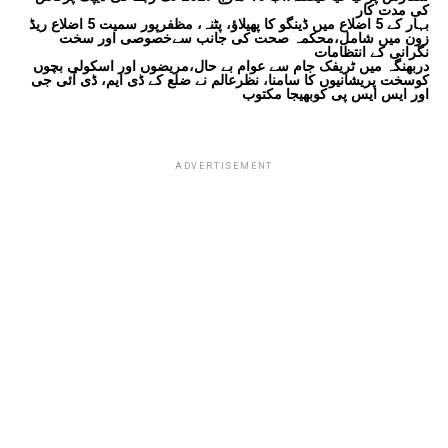
کی مدت کار
بہار کے 5 اضلاع میں ڈینگو کا پھیلاؤ، پٹنہ، مظفرپور سمیت 5 اضلاع ریڈ
زون میں شامل،محکمہ صحت کی جانب سےخصوصی اور سخت
نگرانی کے انتظامات
دربھنگہ میں ٹریفک جام سے عوام بے حال،مریضوں اور اسکولی بچوں
کوسخت پریشانیوں کا سامنا، نظرعالم نے ضلع کے ڈی ایم، ڈی آئی جی
اور ایس ایس پی کوبھیجا مکتوب
ADVERTISEMENT