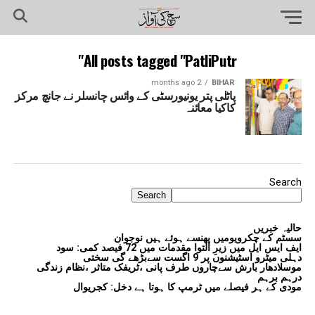
All posts tagged "PatliPutr"
2 months ago
BIHAR
پاٹلی پتر یونیورسٹی کے وائس چانسلر نے جانچ مرکز
کاکیا معائنہ
Search
Search
حالیہ خبریں
سسٹم کے چکرویومیں پھنسے ہوئے ہیں نوجوان
ایف ایس ایل میں زیرِ التوا مقدمات میں 72 فیصد کمی: سود
دہلی میٹرو اسٹیشنوں پر 9 اگست سےبڑھے گی سختی
موسلادھار بارش سےچاروں طرف پانی ،ٹریفک متاثر ،نظام زندگی
درہم برہم
مودی کے ہر فیصلے میں ٹرمپ کا ہوتا ہے دخل: کجریوال