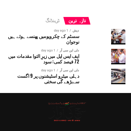
تازہ ترین
ٹرینڈنگ
دیش
1 day ago
سسٹم کے چکرویومیں پھنسے ہوئے ہیں
نوجوان
دلی این سی آر
1 day ago
ایف ایس ایل میں زیرِ التوا مقدمات میں
72 فیصد کمی: سود
دلی این سی آر
1 day ago
دہلی میٹرو اسٹیشنوں پر 9 اگست
سےبڑھے گی سختی