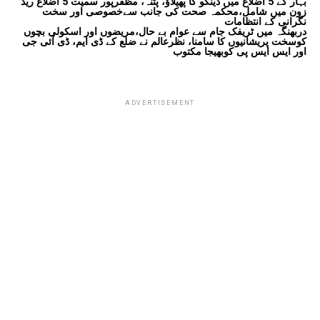
بہار کے 5 اضلاع میں ڈینگو کا پھیلاؤ، پٹنہ، مظفرپور سمیت 5 اضلاع ریڈ
زون میں شامل،محکمہ صحت کی جانب سےخصوصی اور سخت
نگرانی کے انتظامات
دربھنگہ میں ٹریفک جام سے عوام بے حال،مریضوں اور اسکولی بچوں
کوسخت پریشانیوں کا سامنا، نظرعالم نے ضلع کے ڈی ایم، ڈی آئی جی
اور ایس ایس پی کوبھیجا مکتوب
ADVERTISEMENT