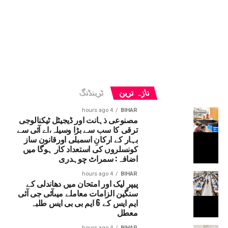
تازہ ترین
ٹرینڈنگ
4 hours ago
BIHAR
مصنوعی ذہانت اور ڈیجیٹل ٹیکنالوجی
ترقی کا سب سے بڑا وسیلہ،اے آئی سے
بہار کے ارکانِ اسمبلی اورقانون ساز
کونسلروں کی استعداد کار ہوگا میں
اضافہ: سمراٹ چوہدری
4 hours ago
BIHAR
پیپر لیک اور امتحان میں دھاندلی کے
سنگین الزامات معاملے میںآئی جی آئی
ایم ایس کے 6 ایم بی بی ایس طلبہ
معطل
4 hours ago
BIHAR