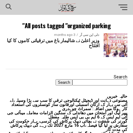
All posts tagged "organized parking"
دلی این سی آر
3 months ago
وزیر اعلیٰ نے شالیمار باغ میں ترقیاتی کاموں کا کیا
افتتاح
Search
Search
حالیہ خبریں
مصنوعی ذہانت اور ڈیجیٹل ٹیکنالوجی ترقی کا سب سے بڑا وسیلہ،اے
آئی سے بہار کے ارکانِ اسمبلی اورقانون ساز کونسلروں کی استعداد
کار ہوگا میں اضافہ: سمراٹ چوہدری
پیپر لیک اور امتحان میں دھاندلی کے سنگین الزامات معاملے میںآئی جی
آئی ایم ایس کے 6 ایم بی بی ایس طلبہ معطل
گورنر کی شفقت نے بچائی دیپک پرکاش کی کرسی، بہار حکومت کی
سفارش پر لیا گیا فیصلہ،اب 16 مارچ 2027 تک رہے گی دیپک پرکاش
کی مدت کار