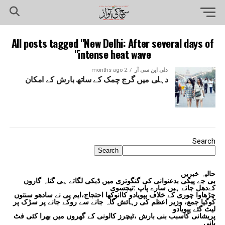
All posts tagged "New Delhi: After several days of
intense heat wave"
دلی این سی آر
2 months ago
دہلی میں گرج چمک کے ساتھ بارش کے امکان
Search
Search
حالیہ خبریں
بی جے پیکی بدعنوانی کی گنگوتری میں ڈبکی لگاتے ہی گناہ گاروں
کےدھل جاتے ہیں سارے پاپ :تیجسوی
چڑھاوا چوری کے خلاف پپویادو کاانوکھا احتجاج،ایم پی نے سادھو سنتوں
کوکیا جمع، وزیر اعظم کی رہائش گاہ جانے سے روکے جانے پر سڑک پر
لیٹ گئے پپویادو
پریشانی کاسبب بنی بارش ،ٹیچرز کالونی کے گھروں میں بھرا کئی فٹ
پانی