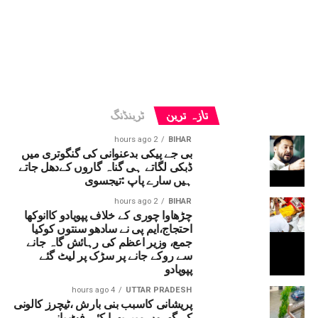
تازہ ترین
ٹرینڈنگ
2 hours ago
BIHAR
بی جے پیکی بدعنوانی کی گنگوتری میں
ڈبکی لگاتے ہی گناہ گاروں کےدھل جاتے
ہیں سارے پاپ :تیجسوی
2 hours ago
BIHAR
چڑھاوا چوری کے خلاف پپویادو کاانوکھا
احتجاج،ایم پی نے سادھو سنتوں کوکیا
جمع، وزیر اعظم کی رہائش گاہ جانے
سے روکے جانے پر سڑک پر لیٹ گئے
پپویادو
4 hours ago
UTTAR PRADESH
پریشانی کاسبب بنی بارش ،ٹیچرز کالونی
کے گھروں میں بھرا کئی فٹ پانی