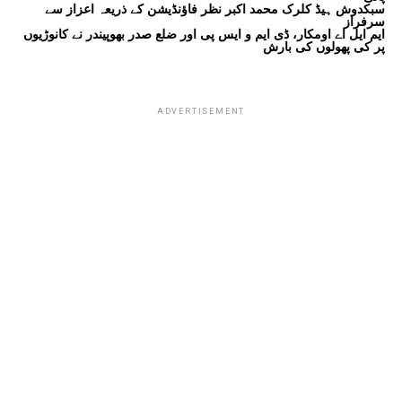
سبکدوش ہیڈ کلرک محمد اکبر نظر فاؤنڈیشن کے ذریعہ اعزاز سے
سرفراز
ایم ایل اے اومکار، ڈی ایم و ایس پی اور ضلع صدر بھوپیندر نے کانوڑیوں
پر کی پھولوں کی بارش
ADVERTISEMENT