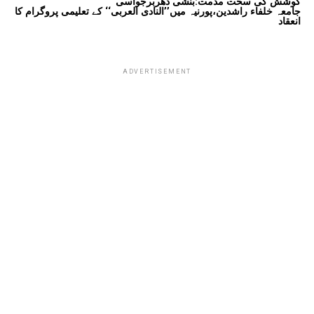
کوشش کی سخت مذمت:بنشی دھربرجواسی
جامعہ خلفاء راشدین،پورنیہ میں’’النادی العربی‘‘ کے تعلیمی پروگرام کا
انعقاد
ADVERTISEMENT