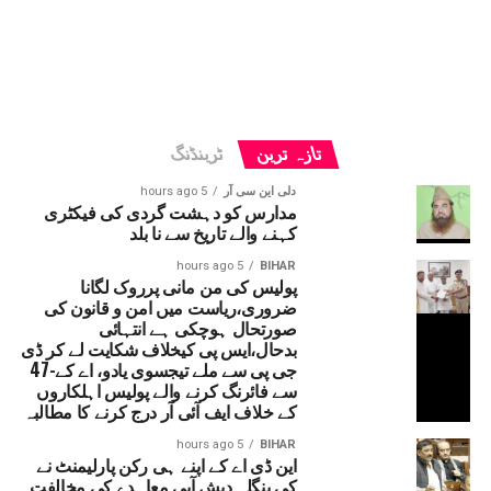
تازہ ترین
ٹرینڈنگ
دلی این سی آر
5 hours ago
مدارس کو دہشت گردی کی فیکٹری
کہنے والے تاریخ سے نا بلد
5 hours ago
BIHAR
پولیس کی من مانی پرروک لگانا
ضروری،ریاست میں امن و قانون کی
صورتحال ہوچکی ہے انتہائی
بدحال،ایس پی کیخلاف شکایت لے کر ڈی
جی پی سے ملے تیجسوی یادو، اے کے-47
سے فائرنگ کرنے والے پولیس اہلکاروں
کے خلاف ایف آئی آر درج کرنے کا مطالبہ
5 hours ago
BIHAR
این ڈی اے کے اپنے ہی رکن پارلیمنٹ نے
کی بنگلہ دیش آبی معاہدے کی مخالفت