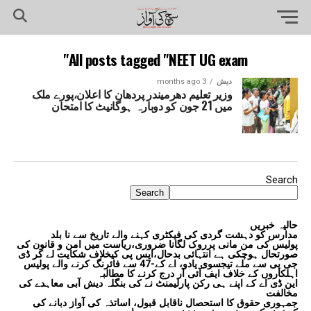
All posts tagged "NEET UG exam"
دیش
3 months ago
وزیر تعلیم دھرمیندر پردھان کا اعلان،پورے ملک
میں 21 جون کو دوبارہ ہوگانیٹ کا امتحان
Search
Search
حالیہ خبریں
مدارس کو دہشت گردی کی فیکٹری کہنے والے تاریخ سے نا بلد
پولیس کی من مانی پرروک لگانا ضروری،ریاست میں امن و قانون کی
صورتحال ہوچکی ہے انتہائی بدحال،ایس پی کیخلاف شکایت لے کر ڈی
جی پی سے ملے تیجسوی یادو، اے کے-47 سے فائرنگ کرنے والے پولیس
اہلکاروں کے خلاف ایف آئی آر درج کرنے کا مطالبہ
این ڈی اے کے اپنے ہی رکن پارلیمنٹ نے کی بنگلہ دیش آبی معاہدے کی
مخالفت
جمہوری حقوق کا استحصال ناقابل قبول، اساتذہ کی آواز دبانے کی