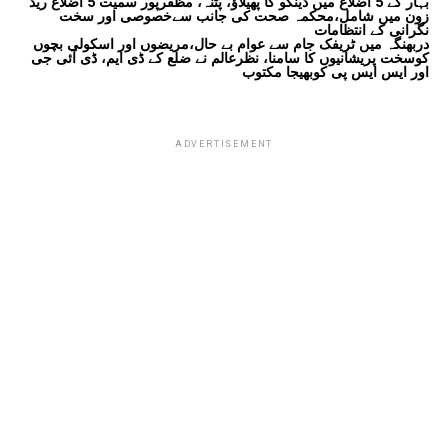
بہار کے 5 اضلاع میں ڈینگو کا پھیلاؤ، پٹنہ، مظفرپور سمیت 5 اضلاع ریڈ
زون میں شامل،محکمہ صحت کی جانب سےخصوصی اور سخت
نگرانی کے انتظامات
دربھنگہ میں ٹریفک جام سے عوام بے حال،مریضوں اور اسکولی بچوں
کوسخت پریشانیوں کا سامنا، نظرعالم نے ضلع کے ڈی ایم، ڈی آئی جی
اور ایس ایس پی کوبھیجا مکتوب
ADVERTISEMENT