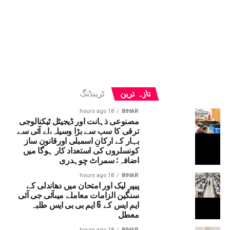
تازہ ترین
ٹرینڈنگ
18 hours ago
BIHAR
مصنوعی ذہانت اور ڈیجیٹل ٹیکنالوجی
ترقی کا سب سے بڑا وسیلہ،اے آئی سے
بہار کے ارکانِ اسمبلی اورقانون ساز
کونسلروں کی استعداد کار ہوگا میں
اضافہ: سمراٹ چوہدری
18 hours ago
BIHAR
پیپر لیک اور امتحان میں دھاندلی کے
سنگین الزامات معاملے میںآئی جی آئی
ایم ایس کے 6 ایم بی بی ایس طلبہ
معطل
18 hours ago
BIHAR