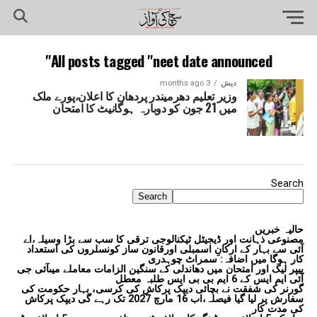
All posts tagged "neet date announced"
دیش
3 months ago
وزیر تعلیم دھرمیندر پردھان کا اعلان،پورے ملک
میں 21 جون کو دوبارہ ہوگانیٹ کا امتحان
Search
Search
حالیہ خبریں
مصنوعی ذہانت اور ڈیجیٹل ٹیکنالوجی ترقی کا سب سے بڑا وسیلہ،اے
آئی سے بہار کے ارکانِ اسمبلی اورقانون ساز کونسلروں کی استعداد
کار ہوگا میں اضافہ: سمراٹ چوہدری
پیپر لیک اور امتحان میں دھاندلی کے سنگین الزامات معاملے میںآئی جی
آئی ایم ایس کے 6 ایم بی بی ایس طلبہ معطل
گورنر کی شفقت نے بچائی دیپک پرکاش کی کرسی، بہار حکومت کی
سفارش پر لیا گیا فیصلہ،اب 16 مارچ 2027 تک رہے گی دیپک پرکاش
کی مدت کار