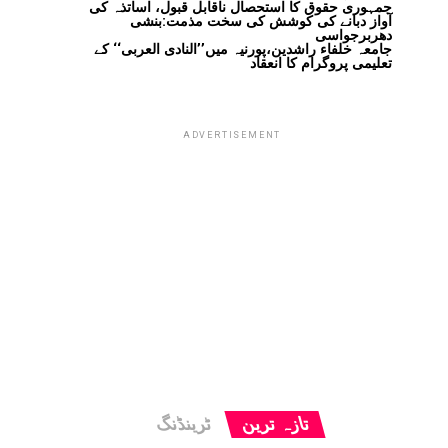
جمہوری حقوق کا استحصال ناقابل قبول، اساتذہ کی
آواز دبانے کی کوشش کی سخت مذمت:بنشی
دھربرجواسی
جامعہ خلفاء راشدین،پورنیہ میں’’النادی العربی‘‘ کے
تعلیمی پروگرام کا انعقاد
ADVERTISEMENT
تازہ ترین
ٹرینڈنگ