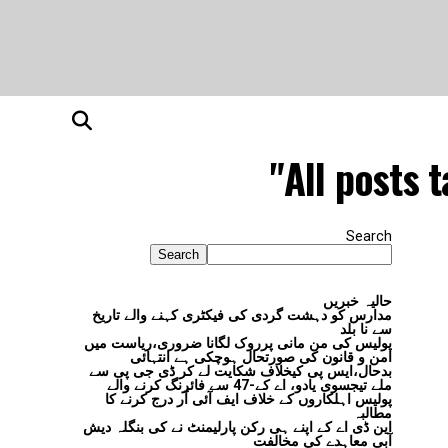
All posts 
Search
Search
حالیہ خبریں
مدارس کو دہشت گردی کی فیکٹری کہنے والے تاریخ
سے نا بلد
پولیس کی من مانی پرروک لگانا ضروری،ریاست میں
امن و قانون کی صورتحال ہوچکی ہے انتہائی
بدحال،ایس پی کیخلاف شکایت لے کر ڈی جی پی سے
ملے تیجسوی یادو، اے کے-47 سے فائرنگ کرنے والے
پولیس اہلکاروں کے خلاف ایف آئی آر درج کرنے کا
مطالبہ
این ڈی اے کے اپنے ہی رکن پارلیمنٹ نے کی بنگلہ دیش
آبی معاہدے کی مخالفت