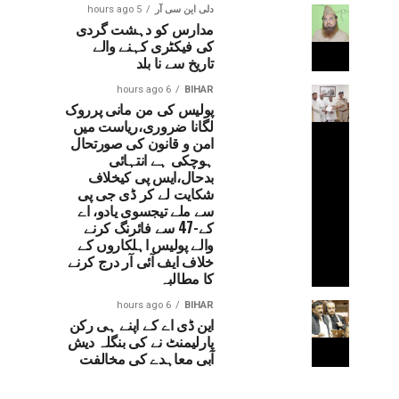
دلی این سی آر
5 hours ago
مدارس کو دہشت گردی
کی فیکٹری کہنے والے
تاریخ سے نا بلد
6 hours ago
BIHAR
پولیس کی من مانی پرروک
لگانا ضروری،ریاست میں
امن و قانون کی صورتحال
ہوچکی ہے انتہائی
بدحال،ایس پی کیخلاف
شکایت لے کر ڈی جی پی
سے ملے تیجسوی یادو، اے
کے-47 سے فائرنگ کرنے
والے پولیس اہلکاروں کے
خلاف ایف آئی آر درج کرنے
کا مطالبہ
6 hours ago
BIHAR
این ڈی اے کے اپنے ہی رکن
پارلیمنٹ نے کی بنگلہ دیش
آبی معاہدے کی مخالفت