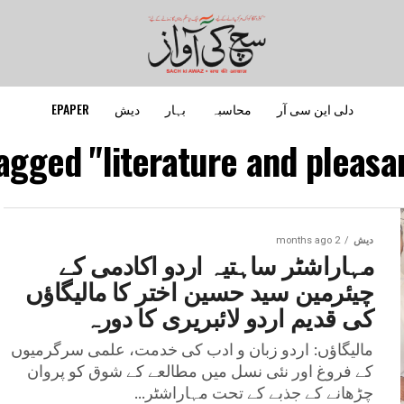
دلی این سی آر
محاسبہ
بہار
دیش
EPAPER
tagged "literature and pleasa
دیش
2 months ago
مہاراشٹر ساہتیہ اردو اکادمی کے
چیئرمین سید حسین اختر کا مالیگاؤں
کی قدیم اردو لائبریری کا دورہ
مالیگاؤں: اردو زبان و ادب کی خدمت، علمی سرگرمیوں
کے فروغ اور نئی نسل میں مطالعے کے شوق کو پروان
چڑھانے کے جذبے کے تحت مہاراشٹر...