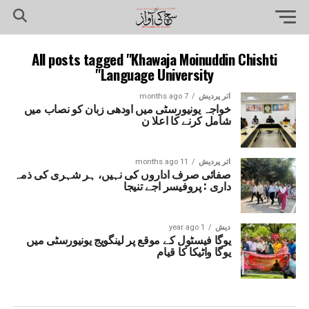
All posts tagged "Khawaja Moinuddin Chishti
Language University"
اتر پردیش
7 months ago
خواجہ یونیورسٹی میں اودھی زبان کو نصاب میں
شامل کرنے کا اعلا ن
اتر پردیش
11 months ago
صفائی صرف اداروں کی نہیں، ہر شہری کی ذمہ
داری : پروفیسر اجے تنیجا
دیش
1 year ago
یوگا فیسٹول کے موقع پر لینگویج یونیورسٹی میں
یوگا واٹیکا کا قیام