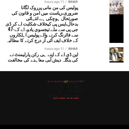
11 hours ago
BIHAR
پولیس کی من مانی پرروک لگانا
ضروری،ریاست میں امن و قانون کی
صورتحال ہوچکی ہے انتہائی
بدحال،ایس پی کیخلاف شکایت لے کر ڈی
جی پی سے ملے تیجسوی یادو، اے کے-47
سے فائرنگ کرنے والے پولیس اہلکاروں
کے خلاف ایف آئی آر درج کرنے کا مطالبہ
11 hours ago
BIHAR
این ڈی اے کے اپنے ہی رکن پارلیمنٹ نے
کی بنگلہ دیش آبی معاہدے کی مخالفت