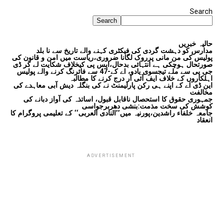
Search
Search
حالیہ خبریں
مدارس کو دہشت گردی کی فیکٹری کہنے والے تاریخ سے نا بلد
پولیس کی من مانی پرروک لگانا ضروری،ریاست میں امن و قانون کی
صورتحال ہوچکی ہے انتہائی بدحال،ایس پی کیخلاف شکایت لے کر ڈی
جی پی سے ملے تیجسوی یادو، اے کے-47 سے فائرنگ کرنے والے پولیس
اہلکاروں کے خلاف ایف آئی آر درج کرنے کا مطالبہ
این ڈی اے کے اپنے ہی رکن پارلیمنٹ نے کی بنگلہ دیش آبی معاہدے کی
مخالفت
جمہوری حقوق کا استحصال ناقابل قبول، اساتذہ کی آواز دبانے کی
کوشش کی سخت مذمت:بنشی دھربرجواسی
جامعہ خلفاء راشدین،پورنیہ میں’’النادی العربی‘‘ کے تعلیمی پروگرام کا
انعقاد
ADVERTISEMENT