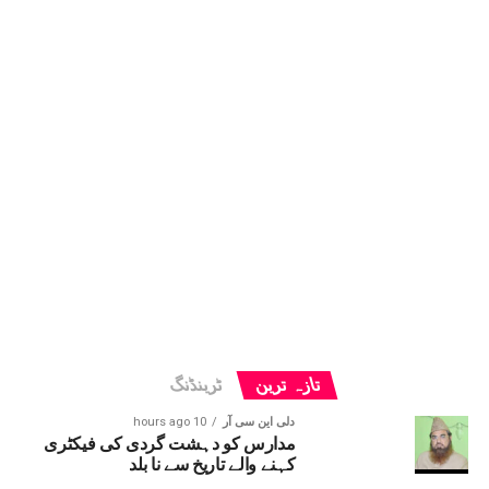
تازہ ترین
ٹرینڈنگ
دلی این سی آر
10 hours ago
مدارس کو دہشت گردی کی فیکٹری
کہنے والے تاریخ سے نا بلد